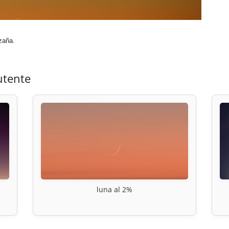
zaña.
utente
luna al 2%