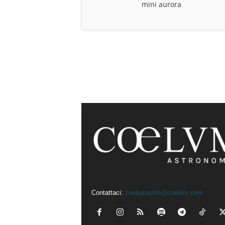
mini aurora
Contattaci:
coelumastro@coelum.com