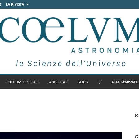
R
LA RIVISTA
COELUM DIGITALE
ABBONATI
SHOP
🛒
Area Riservata