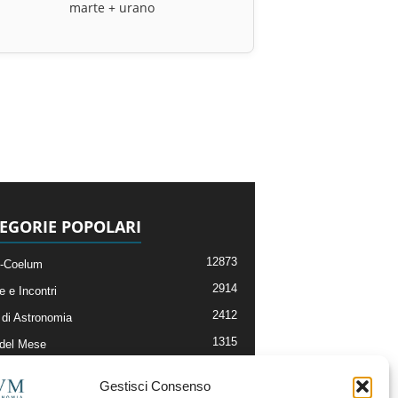
marte + urano
EGORIE POPOLARI
12873
-Coelum
2914
e e Incontri
2412
di Astronomia
1315
 del Mese
365
nomia, Astrofisica e Cosmologia
Gestisci Consenso
268
li e Risorse On-Line