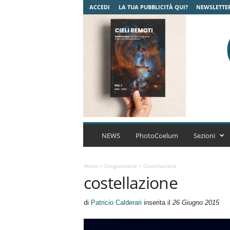
ACCEDI
LA TUA PUBBLICITÀ QUI?
NEWSLETTE
C
o
NEWS
PhotoCoelum
Sezioni
e
l
u
Home
>
Congiunzione
>
Costellazione
costellazione
m
A
s
di
Patricio Calderari
inserita il
26 Giugno 2015
t
r
o