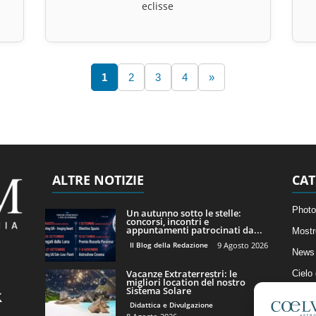
eclisse
1
2
3
4
»
ALTRE NOTIZIE
CAT
Photo
Un autunno sotto le stelle:
concorsi, incontri e
appuntamenti patrocinati da...
Mostr
Il Blog della Redazione
9 Agosto 2026
News 
Vacanze Extraterrestri: le
Cielo
migliori location del nostro
Sistema Solare
Astro
Didattica e Divulgazione
Artico