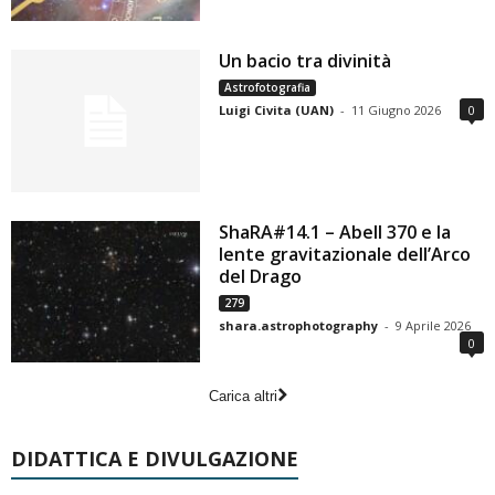
Un bacio tra divinità
Astrofotografia
Luigi Civita (UAN)
-
11 Giugno 2026
0
ShaRA#14.1 – Abell 370 e la
lente gravitazionale dell’Arco
del Drago
279
shara.astrophotography
-
9 Aprile 2026
0
Carica altri
DIDATTICA E DIVULGAZIONE