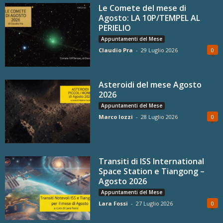
Le Comete del mese di
Agosto: LA 10P/TEMPEL AL
PERIELIO
Appuntamenti del Mese
Claudio Pra
-
29 Luglio 2026
0
Asteroidi del mese Agosto
2026
Appuntamenti del Mese
Marco Iozzi
-
28 Luglio 2026
0
Transiti di ISS International
Space Station e Tiangong –
Agosto 2026
Appuntamenti del Mese
Lara Fossi
-
27 Luglio 2026
0