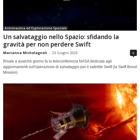
Astronautica ed Esplorazione Spaziale
Un salvataggio nello Spazio: sfidando la
gravità per non perdere Swift
Marianna Michelagnoli
-
23 Giugno 2026
0
Risale a qualche giorno fa la teleconferenza NASA dedicata agli
aggiornamenti sull'operazione di salvataggio per il satellite Swift (la Swift Boost
Mission)