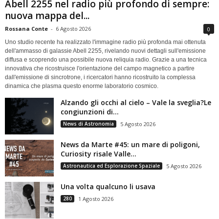
Abell 2255 nel radio più profondo di sempre:
nuova mappa del...
Rossana Conte
-
6 Agosto 2026
0
Uno studio recente ha realizzato l'immagine radio più profonda mai ottenuta
dell'ammasso di galassie Abell 2255, rivelando nuovi dettagli sull'emissione
diffusa e scoprendo una possibile nuova reliquia radio. Grazie a una tecnica
innovativa che ricostruisce l'orientazione del campo magnetico a partire
dall'emissione di sincrotrone, i ricercatori hanno ricostruito la complessa
dinamica che plasma questo enorme laboratorio cosmico.
Alzando gli occhi al cielo – Vale la sveglia?Le
congiunzioni di...
News di Astronomia
5 Agosto 2026
News da Marte #45: un mare di poligoni,
Curiosity risale Valle...
Astronautica ed Esplorazione Spaziale
5 Agosto 2026
Una volta qualcuno li usava
280
1 Agosto 2026