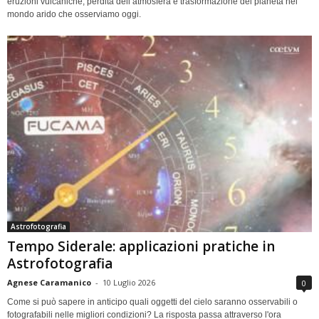
eruzioni vulcaniche, perdita dell’atmosfera e trasformazione del pianeta nel
mondo arido che osserviamo oggi.
Astrofotografia
Tempo Siderale: applicazioni pratiche in
Astrofotografia
Agnese Caramanico
-
10 Luglio 2026
0
Come si può sapere in anticipo quali oggetti del cielo saranno osservabili o
fotografabili nelle migliori condizioni? La risposta passa attraverso l'ora