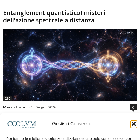
Entanglement quantisticoI misteri
dell’azione spettrale a distanza
280
Marco Lorrai
-
15 Giugno 2026
0
L'entanglement quantistico è uno dei fenomeni più sorprendenti della fisica
moderna: due particelle possono mostrare correlazioni che sembrano ignorare
Gestisci Consenso
la distanza che le separa. Gli esperimenti e i teoremi di Bell hanno escluso le
semplici spiegazioni basate su "variabili nascoste" locali, confermando le
Per fornire le migliori esperienze, utilizziamo tecnologie come i cookie per
previsioni della meccanica quantistica. Nonostante ciò, l'entanglement non