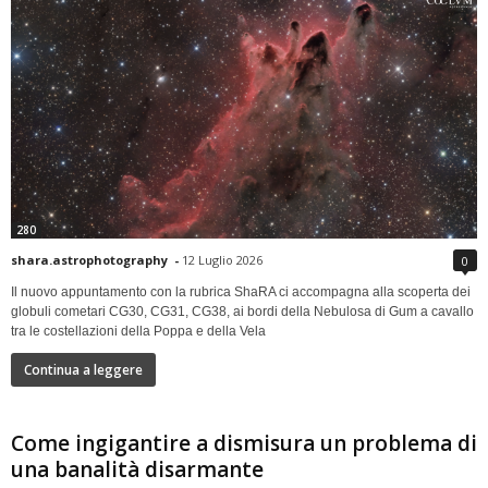
280
shara.astrophotography
-
12 Luglio 2026
0
Il nuovo appuntamento con la rubrica ShaRA ci accompagna alla scoperta dei
globuli cometari CG30, CG31, CG38, ai bordi della Nebulosa di Gum a cavallo
tra le costellazioni della Poppa e della Vela
Continua a leggere
Come ingigantire a dismisura un problema di
una banalità disarmante