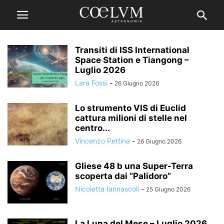
Transiti di ISS International
Space Station e Tiangong –
Luglio 2026
Lara Fossi
-
26 Giugno 2026
Lo strumento VIS di Euclid
cattura milioni di stelle nel
centro...
Vincenzo Pettina
-
26 Giugno 2026
Gliese 48 b una Super-Terra
scoperta dai “Palidoro”
Nicoletta Iannascoli
-
25 Giugno 2026
La Luna del Mese – Luglio 2026