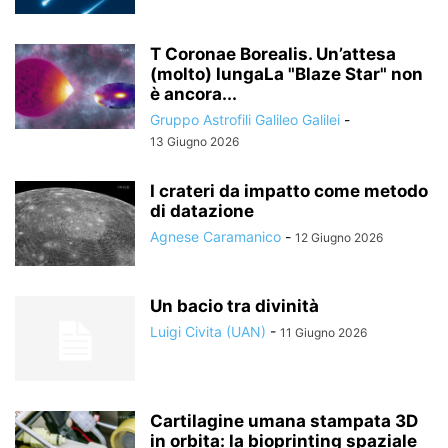
T Coronae Borealis. Un’attesa
(molto) lungaLa "Blaze Star" non
è ancora...
Gruppo Astrofili Galileo Galilei
-
13 Giugno 2026
I crateri da impatto come metodo
di datazione
Agnese Caramanico
-
12 Giugno 2026
Un bacio tra divinità
Luigi Civita (UAN)
-
11 Giugno 2026
Cartilagine umana stampata 3D
in orbita: la bioprinting spaziale