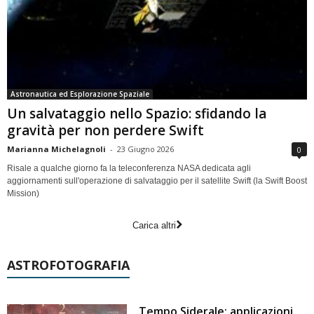
Astronautica ed Esplorazione Spaziale
Un salvataggio nello Spazio: sfidando la
gravità per non perdere Swift
Marianna Michelagnoli
-
23 Giugno 2026
0
Risale a qualche giorno fa la teleconferenza NASA dedicata agli
aggiornamenti sull'operazione di salvataggio per il satellite Swift (la Swift Boost
Mission)
Carica altri
ASTROFOTOGRAFIA
Tempo Siderale: applicazioni