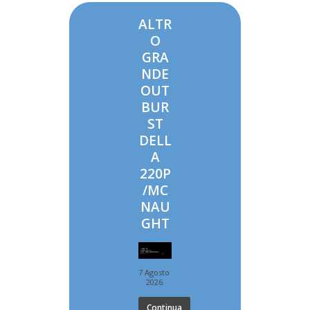
ALTR
O
GRA
NDE
OUT
BUR
ST
DELL
A
220P
/MC
NAU
GHT
7 Agosto
2026
Continua