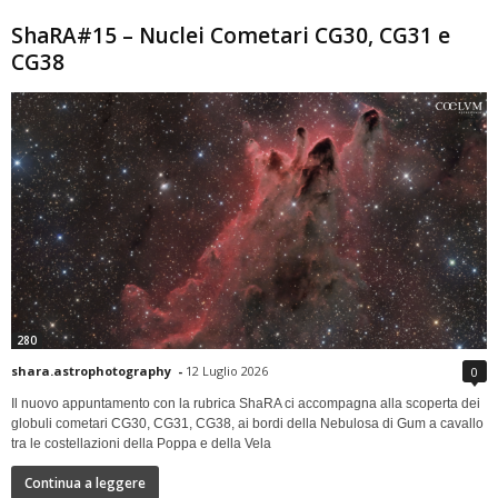
ShaRA#15 – Nuclei Cometari CG30, CG31 e
CG38
280
shara.astrophotography
-
12 Luglio 2026
0
Il nuovo appuntamento con la rubrica ShaRA ci accompagna alla scoperta dei
globuli cometari CG30, CG31, CG38, ai bordi della Nebulosa di Gum a cavallo
tra le costellazioni della Poppa e della Vela
Continua a leggere