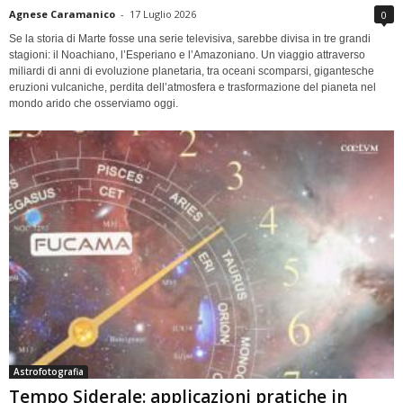
Agnese Caramanico
-
17 Luglio 2026
0
Se la storia di Marte fosse una serie televisiva, sarebbe divisa in tre grandi
stagioni: il Noachiano, l’Esperiano e l’Amazoniano. Un viaggio attraverso
miliardi di anni di evoluzione planetaria, tra oceani scomparsi, gigantesche
eruzioni vulcaniche, perdita dell’atmosfera e trasformazione del pianeta nel
mondo arido che osserviamo oggi.
Astrofotografia
Tempo Siderale: applicazioni pratiche in