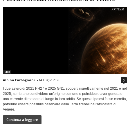
280
Albino Carbognani
-
14 Luglio 2026
0
I due asteroidi 2021 PH27 e 2025 GN1, scoperti rispettivamente nel 2021 e nel
2025, sembrano condividere un'origine comune e potrebbero aver generato
una corrente di meteoroidi lungo la loro orbita. Se questa ipotesi fosse corretta,
potrebbe essere possibile osservare dalla Terra fireball nell'atmosfera di
Venere.
Continua a leggere