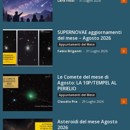
Lara Fossi
-
31 Luglio 2026
0
SUPERNOVAE aggiornamenti
del mese – Agosto 2026
Appuntamenti del Mese
Fabio Briganti
-
31 Luglio 2026
0
Le Comete del mese di
Agosto: LA 10P/TEMPEL AL
PERIELIO
Appuntamenti del Mese
Claudio Pra
-
29 Luglio 2026
0
Asteroidi del mese Agosto
2026