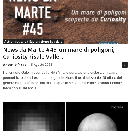
Astronautica ed Esplorazione Spaziale
News da Marte #45: un mare di poligoni,
Curiosity risale Valle...
Antonio Piras
-
5 Agosto 2026
0
Nel cratere Gale il rover della NASA ha fotografato una distesa di fratture
geometriche che si estende in ogni direzione fino all'orizzonte. Strutture del
genere erano già note, ma mai su questa scala. E su come si siano formate il
team non si sbilancia.