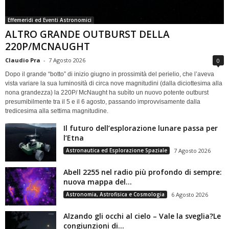
Effemeridi ed Eventi Astronomici
ALTRO GRANDE OUTBURST DELLA
220P/MCNAUGHT
Claudio Pra
-
7 Agosto 2026
0
Dopo il grande “botto” di inizio giugno in prossimità del perielio, che l’aveva
vista variare la sua luminosità di circa nove magnitudini (dalla diciottesima alla
nona grandezza) la 220P/ McNaught ha subìto un nuovo potente outburst
presumibilmente tra il 5 e il 6 agosto, passando improvvisamente dalla
tredicesima alla settima magnitudine.
Il futuro dell’esplorazione lunare passa per
l’Etna
Astronautica ed Esplorazione Spaziale
7 Agosto 2026
Abell 2255 nel radio più profondo di sempre:
nuova mappa del...
Astronomia, Astrofisica e Cosmologia
6 Agosto 2026
Alzando gli occhi al cielo – Vale la sveglia?Le
congiunzioni di...