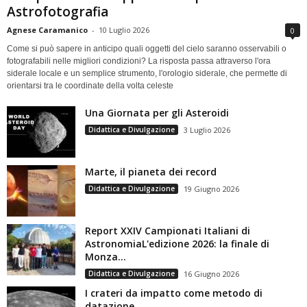
Astrofotografia
Agnese Caramanico
-
10 Luglio 2026
0
Come si può sapere in anticipo quali oggetti del cielo saranno osservabili o
fotografabili nelle migliori condizioni? La risposta passa attraverso l'ora
siderale locale e un semplice strumento, l'orologio siderale, che permette di
orientarsi tra le coordinate della volta celeste
Una Giornata per gli Asteroidi
Didattica e Divulgazione
3 Luglio 2026
Marte, il pianeta dei record
Didattica e Divulgazione
19 Giugno 2026
Report XXIV Campionati Italiani di
AstronomiaL'edizione 2026: la finale di
Monza...
Didattica e Divulgazione
16 Giugno 2026
I crateri da impatto come metodo di
datazione