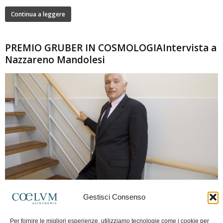
Continua a leggere
PREMIO GRUBER IN COSMOLOGIAIntervista a
Nazzareno Mandolesi
280
Gestisci Consenso
Frida Paolella
-
16 Giugno 2026
0
Intervista al professor Nazzareno Mandolesi, tra i protagonisti della cosmologia
Per fornire le migliori esperienze, utilizziamo tecnologie come i cookie per
spaziale europea e della missione Planck. Il dialogo ripercorre i principali