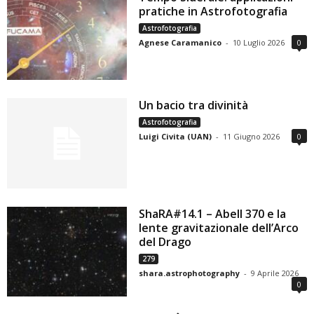
pratiche in Astrofotografia
Astrofotografia
Agnese Caramanico
-
10 Luglio 2026
0
Un bacio tra divinità
Astrofotografia
Luigi Civita (UAN)
-
11 Giugno 2026
0
ShaRA#14.1 – Abell 370 e la
lente gravitazionale dell’Arco
del Drago
279
shara.astrophotography
-
9 Aprile 2026
0