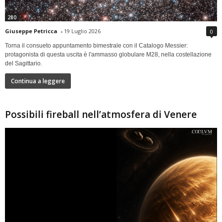
280
Giuseppe Petricca
-
19 Luglio 2026
0
Torna il consueto appuntamento bimestrale con il Catalogo Messier:
protagonista di questa uscita è l'ammasso globulare M28, nella costellazione
del Sagittario.
Continua a leggere
Possibili fireball nell’atmosfera di Venere