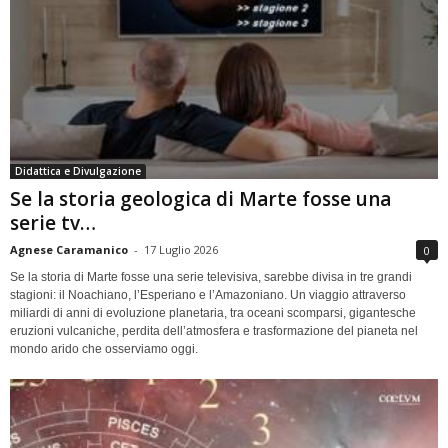
Didattica e Divulgazione
Se la storia geologica di Marte fosse una
serie tv…
Agnese Caramanico
-
17 Luglio 2026
0
Se la storia di Marte fosse una serie televisiva, sarebbe divisa in tre grandi
stagioni: il Noachiano, l’Esperiano e l’Amazoniano. Un viaggio attraverso
miliardi di anni di evoluzione planetaria, tra oceani scomparsi, gigantesche
eruzioni vulcaniche, perdita dell’atmosfera e trasformazione del pianeta nel
mondo arido che osserviamo oggi.