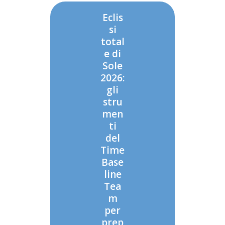
Eclis
si
total
e di
Sole
2026:
gli
stru
men
ti
del
Time
Base
line
Tea
m
per
prep