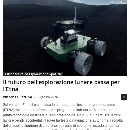
Astronautica ed Esplorazione Spaziale
Il futuro dell’esplorazione lunare passa per
l’Etna
Vincenzo Pettina
-
7 Agosto 2026
0
Sul vulcano Etna si è conclusa la campagna di test del rover omoniomo
(ETNA), sviluppato nell'ambito del programma italiano ULS per mettere a
punto tecnologie destinate all'esplorazione del Polo Sud lunare. Tra terreni
lavici e pendii accidentati, il rover ha testato navigazione autonoma, raccolta
della regolite, impiego di un drone, gestione di scenari di guasto e ricarica