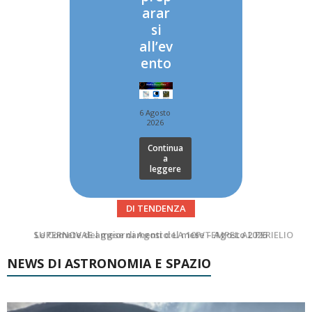
arar
si
all’ev
ento
6 Agosto
2026
Continua
a
leggere
DI TENDENZA
Le Comete del mese di Agosto: LA 10P/TEMPEL AL PERIELIO
Asteroidi del mese Agosto 2026
NEWS DI ASTRONOMIA E SPAZIO