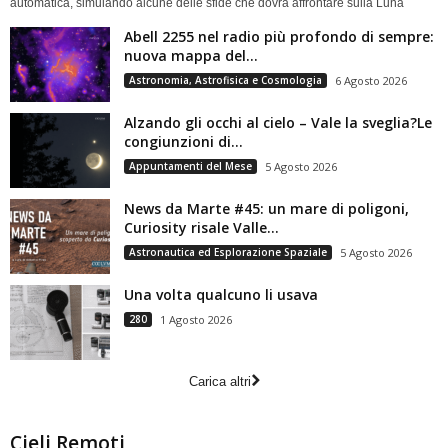
automatica, simulando alcune delle sfide che dovrà affrontare sulla Luna
Abell 2255 nel radio più profondo di sempre:
nuova mappa del...
Astronomia, Astrofisica e Cosmologia
6 Agosto 2026
Alzando gli occhi al cielo – Vale la sveglia?Le
congiunzioni di...
Appuntamenti del Mese
5 Agosto 2026
News da Marte #45: un mare di poligoni,
Curiosity risale Valle...
Astronautica ed Esplorazione Spaziale
5 Agosto 2026
Una volta qualcuno li usava
280
1 Agosto 2026
Carica altri
Cieli Remoti