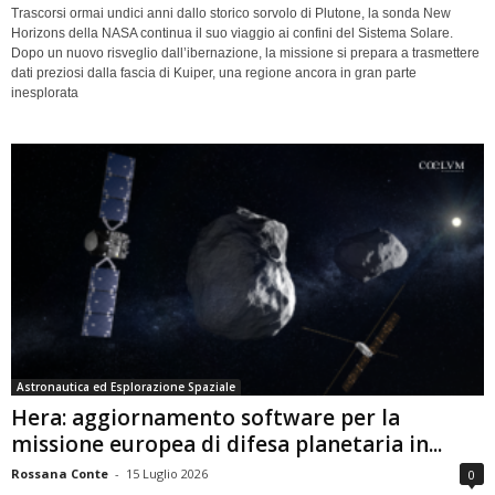
Trascorsi ormai undici anni dallo storico sorvolo di Plutone, la sonda New
Horizons della NASA continua il suo viaggio ai confini del Sistema Solare.
Dopo un nuovo risveglio dall’ibernazione, la missione si prepara a trasmettere
dati preziosi dalla fascia di Kuiper, una regione ancora in gran parte
inesplorata
Astronautica ed Esplorazione Spaziale
Hera: aggiornamento software per la
missione europea di difesa planetaria in...
Rossana Conte
-
15 Luglio 2026
0