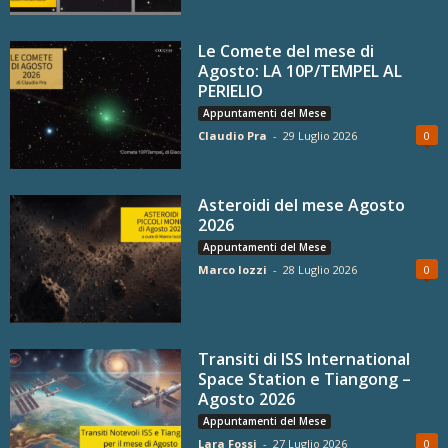
Le Comete del mese di
Agosto: LA 10P/TEMPEL AL
PERIELIO
Appuntamenti del Mese
Claudio Pra
-
29 Luglio 2026
0
Asteroidi del mese Agosto
2026
Appuntamenti del Mese
Marco Iozzi
-
28 Luglio 2026
0
Transiti di ISS International
Space Station e Tiangong –
Agosto 2026
Appuntamenti del Mese
Lara Fossi
-
27 Luglio 2026
0