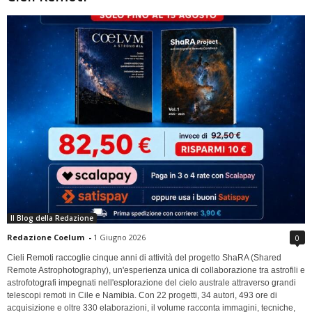
Il Blog della Redazione
Redazione Coelum
-
1 Giugno 2026
0
Cieli Remoti raccoglie cinque anni di attività del progetto ShaRA (Shared
Remote Astrophotography), un'esperienza unica di collaborazione tra astrofili e
astrofotografi impegnati nell'esplorazione del cielo australe attraverso grandi
telescopi remoti in Cile e Namibia. Con 22 progetti, 34 autori, 493 ore di
acquisizione e oltre 330 elaborazioni, il volume racconta immagini, tecniche,