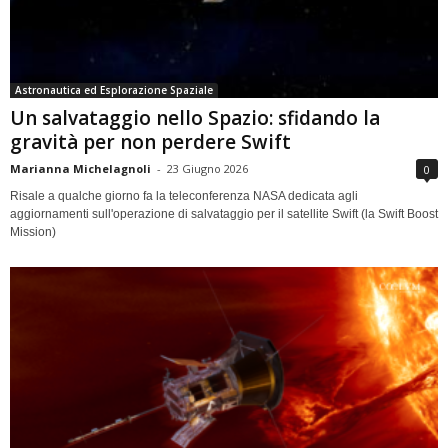
Astronautica ed Esplorazione Spaziale
Un salvataggio nello Spazio: sfidando la
gravità per non perdere Swift
Marianna Michelagnoli
-
23 Giugno 2026
0
Risale a qualche giorno fa la teleconferenza NASA dedicata agli
aggiornamenti sull'operazione di salvataggio per il satellite Swift (la Swift Boost
Mission)