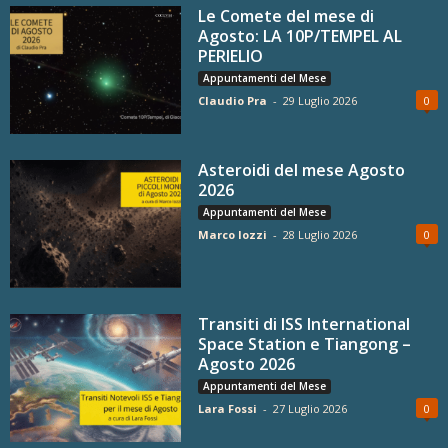
Le Comete del mese di
Agosto: LA 10P/TEMPEL AL
PERIELIO
Appuntamenti del Mese
Claudio Pra
-
29 Luglio 2026
0
Asteroidi del mese Agosto
2026
Appuntamenti del Mese
Marco Iozzi
-
28 Luglio 2026
0
Transiti di ISS International
Space Station e Tiangong –
Agosto 2026
Appuntamenti del Mese
Lara Fossi
-
27 Luglio 2026
0