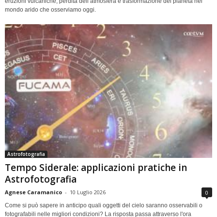
eruzioni vulcaniche, perdita dell’atmosfera e trasformazione del pianeta nel
mondo arido che osserviamo oggi.
Astrofotografia
Tempo Siderale: applicazioni pratiche in
Astrofotografia
Agnese Caramanico
-
10 Luglio 2026
0
Come si può sapere in anticipo quali oggetti del cielo saranno osservabili o
fotografabili nelle migliori condizioni? La risposta passa attraverso l'ora