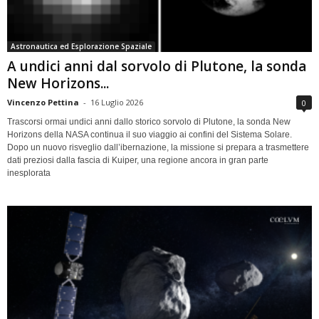
Astronautica ed Esplorazione Spaziale
A undici anni dal sorvolo di Plutone, la sonda
New Horizons...
Vincenzo Pettina
-
16 Luglio 2026
0
Trascorsi ormai undici anni dallo storico sorvolo di Plutone, la sonda New
Horizons della NASA continua il suo viaggio ai confini del Sistema Solare.
Dopo un nuovo risveglio dall’ibernazione, la missione si prepara a trasmettere
dati preziosi dalla fascia di Kuiper, una regione ancora in gran parte
inesplorata