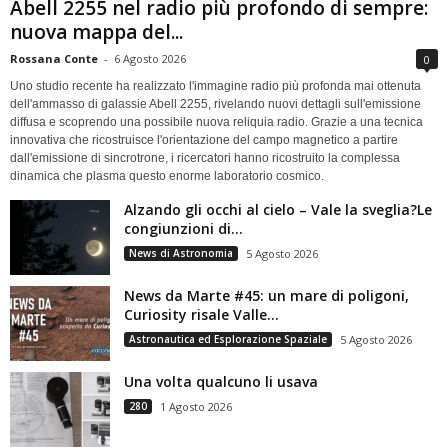
Abell 2255 nel radio più profondo di sempre:
nuova mappa del...
Rossana Conte
-
6 Agosto 2026
0
Uno studio recente ha realizzato l'immagine radio più profonda mai ottenuta
dell'ammasso di galassie Abell 2255, rivelando nuovi dettagli sull'emissione
diffusa e scoprendo una possibile nuova reliquia radio. Grazie a una tecnica
innovativa che ricostruisce l'orientazione del campo magnetico a partire
dall'emissione di sincrotrone, i ricercatori hanno ricostruito la complessa
dinamica che plasma questo enorme laboratorio cosmico.
Alzando gli occhi al cielo – Vale la sveglia?Le
congiunzioni di...
News di Astronomia
5 Agosto 2026
News da Marte #45: un mare di poligoni,
Curiosity risale Valle...
Astronautica ed Esplorazione Spaziale
5 Agosto 2026
Una volta qualcuno li usava
280
1 Agosto 2026