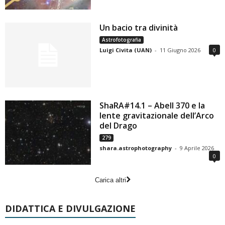
Un bacio tra divinità
Astrofotografia
Luigi Civita (UAN)
-
11 Giugno 2026
0
ShaRA#14.1 – Abell 370 e la
lente gravitazionale dell’Arco
del Drago
279
shara.astrophotography
-
9 Aprile 2026
0
Carica altri
DIDATTICA E DIVULGAZIONE