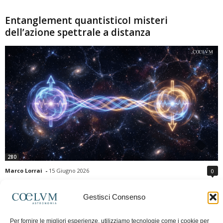
Entanglement quantisticoI misteri
dell’azione spettrale a distanza
280
Marco Lorrai
-
15 Giugno 2026
0
L'entanglement quantistico è uno dei fenomeni più sorprendenti della fisica
moderna: due particelle possono mostrare correlazioni che sembrano ignorare
Gestisci Consenso
la distanza che le separa. Gli esperimenti e i teoremi di Bell hanno escluso le
semplici spiegazioni basate su "variabili nascoste" locali, confermando le
Per fornire le migliori esperienze, utilizziamo tecnologie come i cookie per
previsioni della meccanica quantistica. Nonostante ciò, l'entanglement non