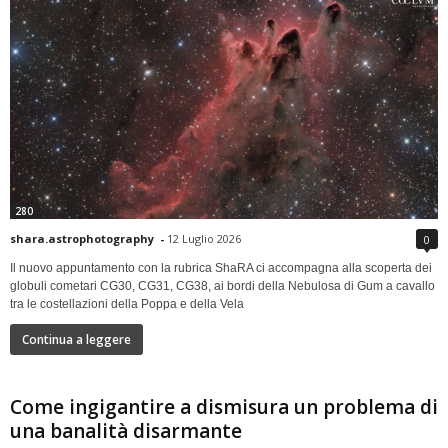
280
shara.astrophotography
-
12 Luglio 2026
0
Il nuovo appuntamento con la rubrica ShaRA ci accompagna alla scoperta dei
globuli cometari CG30, CG31, CG38, ai bordi della Nebulosa di Gum a cavallo
tra le costellazioni della Poppa e della Vela
Continua a leggere
Come ingigantire a dismisura un problema di
una banalità disarmante