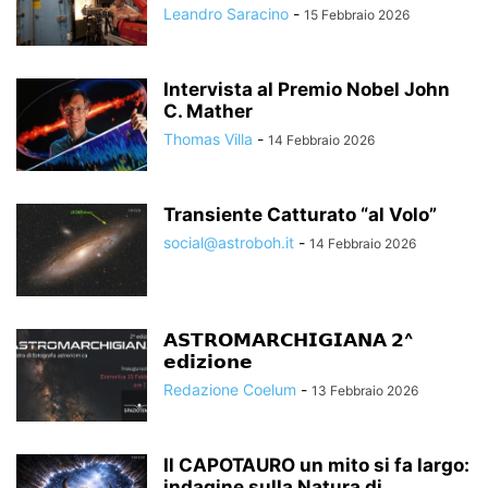
Leandro Saracino
-
15 Febbraio 2026
Intervista al Premio Nobel John
C. Mather
Thomas Villa
-
14 Febbraio 2026
Transiente Catturato “al Volo”
social@astroboh.it
-
14 Febbraio 2026
𝗔𝗦𝗧𝗥𝗢𝗠𝗔𝗥𝗖𝗛𝗜𝗚𝗜𝗔𝗡𝗔 𝟮^
𝗲𝗱𝗶𝘇𝗶𝗼𝗻𝗲
Redazione Coelum
-
13 Febbraio 2026
Il CAPOTAURO un mito si fa largo:
indagine sulla Natura di...