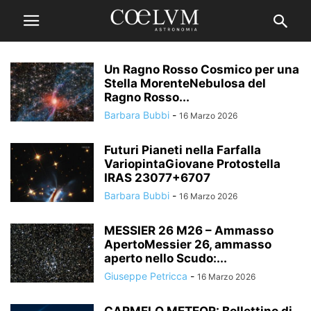
Un Ragno Rosso Cosmico per una
Stella MorenteNebulosa del
Ragno Rosso...
Barbara Bubbi
-
16 Marzo 2026
Futuri Pianeti nella Farfalla
VariopintaGiovane Protostella
IRAS 23077+6707
Barbara Bubbi
-
16 Marzo 2026
MESSIER 26 M26 – Ammasso
ApertoMessier 26, ammasso
aperto nello Scudo:...
Giuseppe Petricca
-
16 Marzo 2026