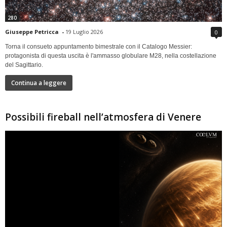
280
Giuseppe Petricca
-
19 Luglio 2026
0
Torna il consueto appuntamento bimestrale con il Catalogo Messier:
protagonista di questa uscita è l'ammasso globulare M28, nella costellazione
del Sagittario.
Continua a leggere
Possibili fireball nell’atmosfera di Venere