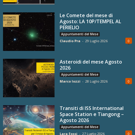
Le Comete del mese di
Agosto: LA 10P/TEMPEL AL
PERIELIO
Appuntamenti del Mese
Claudio Pra
-
29 Luglio 2026
0
Asteroidi del mese Agosto
2026
Appuntamenti del Mese
Marco Iozzi
-
28 Luglio 2026
0
Transiti di ISS International
Space Station e Tiangong –
Agosto 2026
Appuntamenti del Mese
Lara Fossi
-
27 Luglio 2026
0