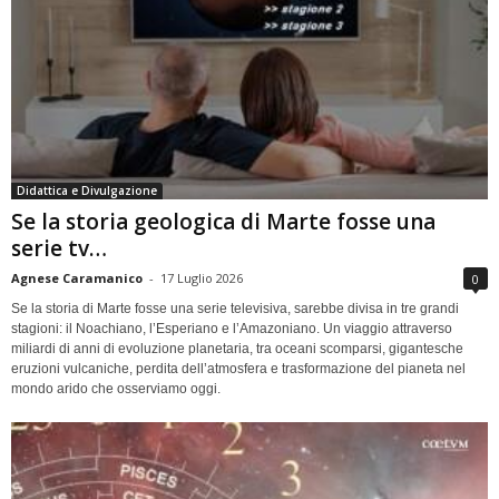
Didattica e Divulgazione
Se la storia geologica di Marte fosse una
serie tv…
Agnese Caramanico
-
17 Luglio 2026
0
Se la storia di Marte fosse una serie televisiva, sarebbe divisa in tre grandi
stagioni: il Noachiano, l’Esperiano e l’Amazoniano. Un viaggio attraverso
miliardi di anni di evoluzione planetaria, tra oceani scomparsi, gigantesche
eruzioni vulcaniche, perdita dell’atmosfera e trasformazione del pianeta nel
mondo arido che osserviamo oggi.