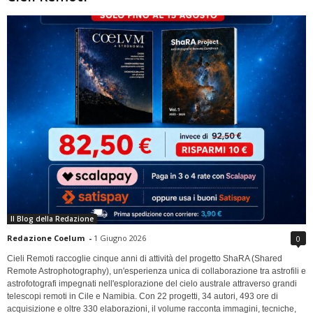
Il Blog della Redazione
Redazione Coelum
-
1 Giugno 2026
0
Cieli Remoti raccoglie cinque anni di attività del progetto ShaRA (Shared
Remote Astrophotography), un'esperienza unica di collaborazione tra astrofili e
astrofotografi impegnati nell'esplorazione del cielo australe attraverso grandi
telescopi remoti in Cile e Namibia. Con 22 progetti, 34 autori, 493 ore di
acquisizione e oltre 330 elaborazioni, il volume racconta immagini, tecniche,