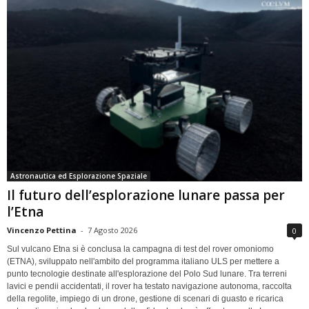
Astronautica ed Esplorazione Spaziale
Il futuro dell’esplorazione lunare passa per
l’Etna
Vincenzo Pettina
-
7 Agosto 2026
0
Sul vulcano Etna si è conclusa la campagna di test del rover omoniomo
(ETNA), sviluppato nell'ambito del programma italiano ULS per mettere a
punto tecnologie destinate all'esplorazione del Polo Sud lunare. Tra terreni
lavici e pendii accidentati, il rover ha testato navigazione autonoma, raccolta
della regolite, impiego di un drone, gestione di scenari di guasto e ricarica