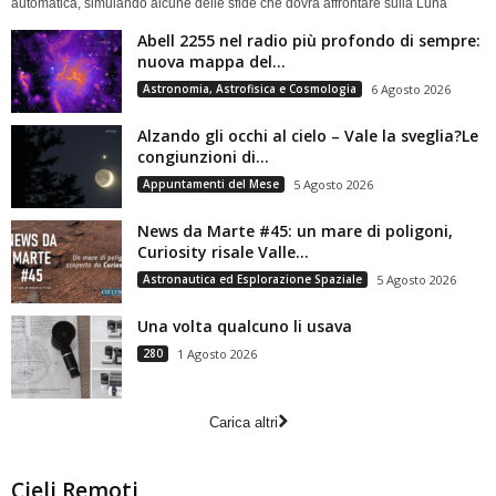
automatica, simulando alcune delle sfide che dovrà affrontare sulla Luna
Abell 2255 nel radio più profondo di sempre:
nuova mappa del...
Astronomia, Astrofisica e Cosmologia
6 Agosto 2026
Alzando gli occhi al cielo – Vale la sveglia?Le
congiunzioni di...
Appuntamenti del Mese
5 Agosto 2026
News da Marte #45: un mare di poligoni,
Curiosity risale Valle...
Astronautica ed Esplorazione Spaziale
5 Agosto 2026
Una volta qualcuno li usava
280
1 Agosto 2026
Carica altri
Cieli Remoti