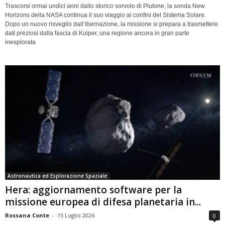
Trascorsi ormai undici anni dallo storico sorvolo di Plutone, la sonda New
Horizons della NASA continua il suo viaggio ai confini del Sistema Solare.
Dopo un nuovo risveglio dall’ibernazione, la missione si prepara a trasmettere
dati preziosi dalla fascia di Kuiper, una regione ancora in gran parte
inesplorata
Astronautica ed Esplorazione Spaziale
Hera: aggiornamento software per la
missione europea di difesa planetaria in...
Rossana Conte
-
15 Luglio 2026
0