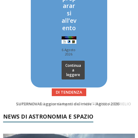
arar
si
all’ev
ento
6 Agosto
2026
Continua
a
leggere
DI TENDENZA
Le Comete del mese di Agosto: LA 10P/TEMPEL AL PERIELIO
Asteroidi del mese Agosto 2026
NEWS DI ASTRONOMIA E SPAZIO