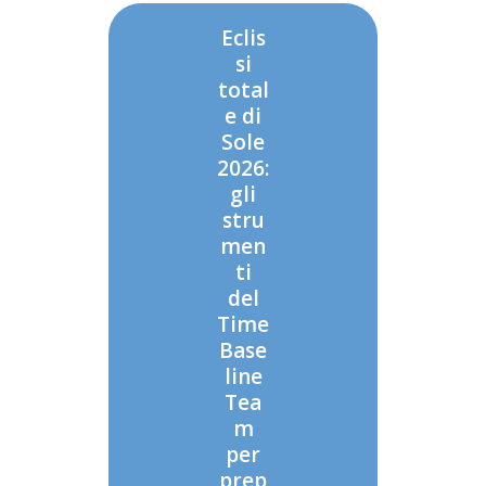
Eclis
si
total
e di
Sole
2026:
gli
stru
men
ti
del
Time
Base
line
Tea
m
per
prep