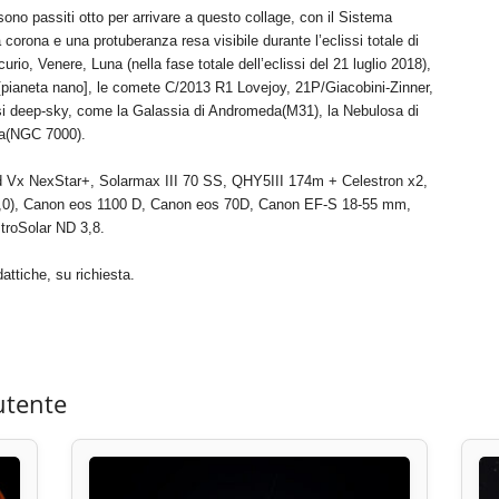
ono passiti otto per arrivare a questo collage, con il Sistema
a corona e una protuberanza resa visibile durante l’eclissi totale di
urio, Venere, Luna (nella fase totale dell’eclissi del 21 luglio 2018),
[pianeta nano], le comete C/2013 R1 Lovejoy, 21P/Giacobini-Zinner,
osi deep-sky, come la Galassia di Andromeda(M31), la Nebulosa di
ca(NGC 7000).
d Vx NexStar+, Solarmax III 70 SS, QHY5III 174m + Celestron x2,
,0), Canon eos 1100 D, Canon eos 70D, Canon EF-S 18-55 mm,
troSolar ND 3,8.
attiche, su richiesta.
utente