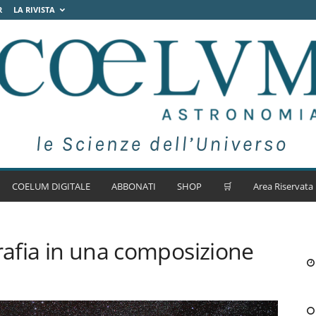
R
LA RIVISTA
COELUM DIGITALE
ABBONATI
SHOP
🛒
Area Riservata
grafia in una composizione