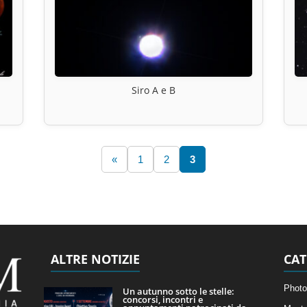
Siro A e B
«
1
2
3
ALTRE NOTIZIE
CAT
Photo
Un autunno sotto le stelle:
concorsi, incontri e