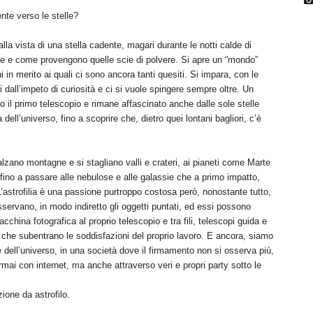
nte verso le stelle?
lla vista di una stella cadente, magari durante le notti calde di
e e come provengono quelle scie di polvere. Si apre un “mondo”
 in merito ai quali ci sono ancora tanti quesiti. Si impara, con le
ti dall’impeto di curiosità e ci si vuole spingere sempre oltre. Un
so il primo telescopio e rimane affascinato anche dalle sole stelle
ll’universo, fino a scoprire che, dietro quei lontani bagliori, c’è
nalzano montagne e si stagliano valli e crateri, ai pianeti come Marte
 fino a passare alle nebulose e alle galassie che a primo impatto,
 L’astrofilia è una passione purtroppo costosa però, nonostante tutto,
sservano, in modo indiretto gli oggetti puntati, ed essi possono
acchina fotografica al proprio telescopio e tra fili, telescopi guida e
he subentrano le soddisfazioni del proprio lavoro. E ancora, siamo
 e dell’universo, in una società dove il firmamento non si osserva più,
mai con internet, ma anche attraverso veri e propri party sotto le
one da astrofilo.