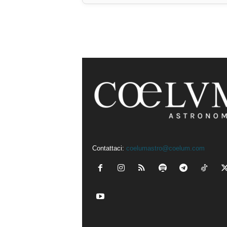
Contattaci:
coelumastro@coelum.com