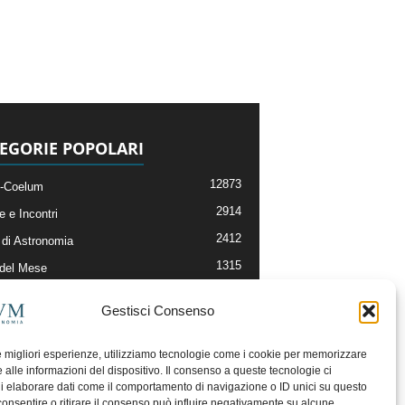
EGORIE POPOLARI
12873
-Coelum
2914
e e Incontri
2412
di Astronomia
1315
 del Mese
365
nomia, Astrofisica e Cosmologia
Gestisci Consenso
268
li e Risorse On-Line
192
og della Redazione
le migliori esperienze, utilizziamo tecnologie come i cookie per memorizzare
 alle informazioni del dispositivo. Il consenso a queste tecnologie ci
i elaborare dati come il comportamento di navigazione o ID unici su questo
consentire o ritirare il consenso può influire negativamente su alcune