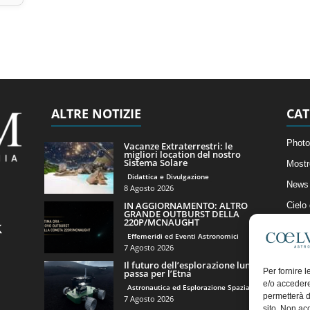
ALTRE NOTIZIE
CAT
Photo
Vacanze Extraterrestri: le
migliori location del nostro
Sistema Solare
Mostr
Didattica e Divulgazione
News 
8 Agosto 2026
IN AGGIORNAMENTO: ALTRO
Cielo
GRANDE OUTBURST DELLA
220P/MCNAUGHT
Astro
Effemeridi ed Eventi Astronomici
Artico
7 Agosto 2026
Il futuro dell’esplorazione lunare
Il Bl
Per fornire 
passa per l’Etna
e/o accedere
Astronautica ed Esplorazione Spaziale
permetterà d
7 Agosto 2026
sito. Non ac