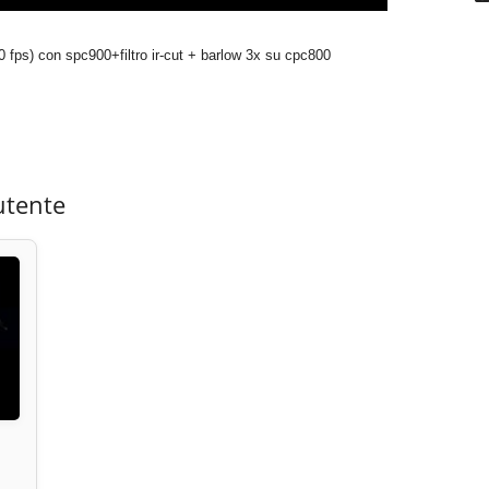
fps) con spc900+filtro ir-cut + barlow 3x su cpc800
utente