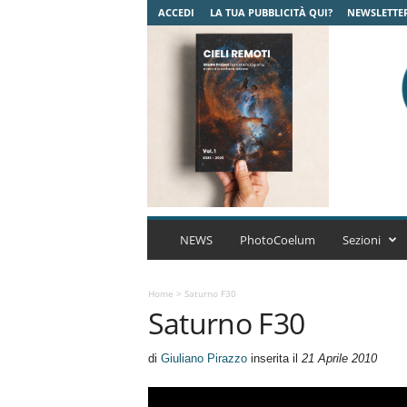
ACCEDI
LA TUA PUBBLICITÀ QUI?
NEWSLETTE
C
o
NEWS
PhotoCoelum
Sezioni
e
l
u
Home
>
Saturno F30
Saturno F30
m
A
s
di
Giuliano Pirazzo
inserita il
21 Aprile 2010
t
r
o