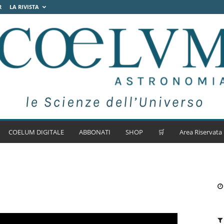
R
LA RIVISTA
COELUM DIGITALE
ABBONATI
SHOP
🛒
Area Riservata