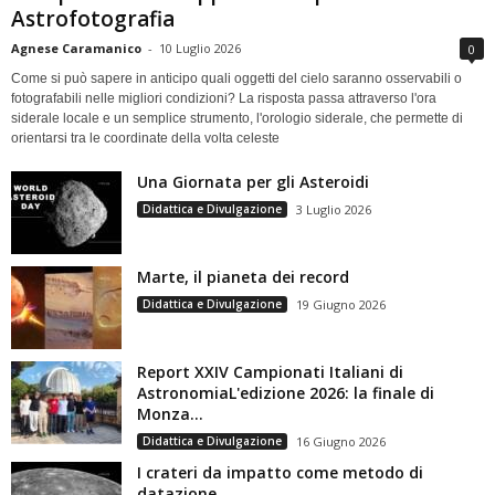
Astrofotografia
Agnese Caramanico
-
10 Luglio 2026
0
Come si può sapere in anticipo quali oggetti del cielo saranno osservabili o
fotografabili nelle migliori condizioni? La risposta passa attraverso l'ora
siderale locale e un semplice strumento, l'orologio siderale, che permette di
orientarsi tra le coordinate della volta celeste
Una Giornata per gli Asteroidi
Didattica e Divulgazione
3 Luglio 2026
Marte, il pianeta dei record
Didattica e Divulgazione
19 Giugno 2026
Report XXIV Campionati Italiani di
AstronomiaL'edizione 2026: la finale di
Monza...
Didattica e Divulgazione
16 Giugno 2026
I crateri da impatto come metodo di
datazione