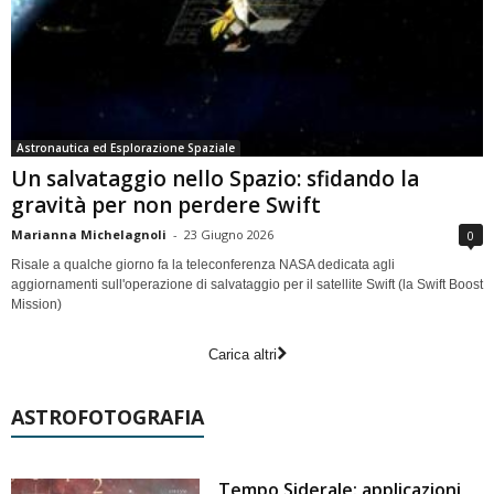
Astronautica ed Esplorazione Spaziale
Un salvataggio nello Spazio: sfidando la
gravità per non perdere Swift
Marianna Michelagnoli
-
23 Giugno 2026
0
Risale a qualche giorno fa la teleconferenza NASA dedicata agli
aggiornamenti sull'operazione di salvataggio per il satellite Swift (la Swift Boost
Mission)
Carica altri
ASTROFOTOGRAFIA
Tempo Siderale: applicazioni