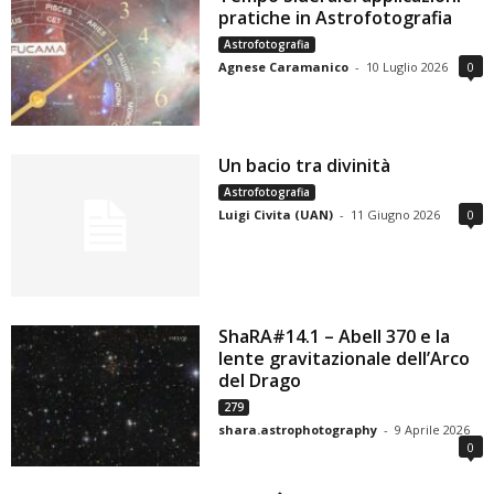
pratiche in Astrofotografia
Astrofotografia
Agnese Caramanico
-
10 Luglio 2026
0
Un bacio tra divinità
Astrofotografia
Luigi Civita (UAN)
-
11 Giugno 2026
0
ShaRA#14.1 – Abell 370 e la
lente gravitazionale dell’Arco
del Drago
279
shara.astrophotography
-
9 Aprile 2026
0