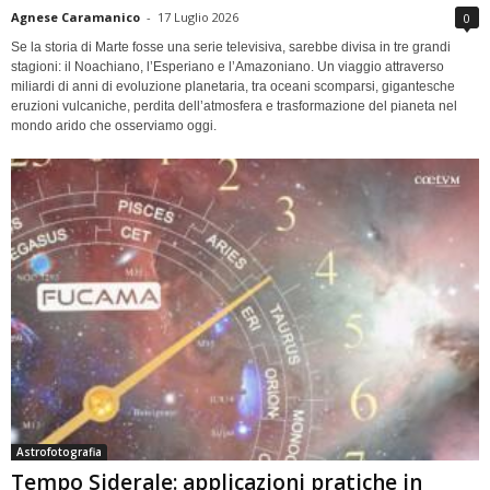
Agnese Caramanico
-
17 Luglio 2026
0
Se la storia di Marte fosse una serie televisiva, sarebbe divisa in tre grandi
stagioni: il Noachiano, l’Esperiano e l’Amazoniano. Un viaggio attraverso
miliardi di anni di evoluzione planetaria, tra oceani scomparsi, gigantesche
eruzioni vulcaniche, perdita dell’atmosfera e trasformazione del pianeta nel
mondo arido che osserviamo oggi.
Astrofotografia
Tempo Siderale: applicazioni pratiche in