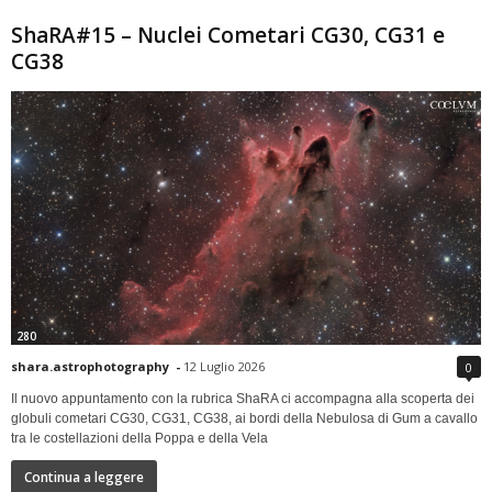
ShaRA#15 – Nuclei Cometari CG30, CG31 e
CG38
280
shara.astrophotography
-
12 Luglio 2026
0
Il nuovo appuntamento con la rubrica ShaRA ci accompagna alla scoperta dei
globuli cometari CG30, CG31, CG38, ai bordi della Nebulosa di Gum a cavallo
tra le costellazioni della Poppa e della Vela
Continua a leggere