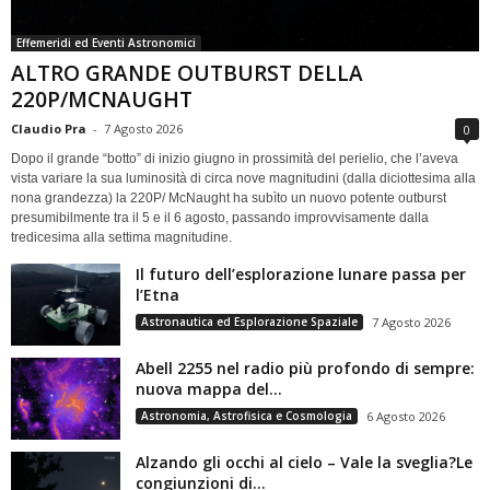
Effemeridi ed Eventi Astronomici
ALTRO GRANDE OUTBURST DELLA
220P/MCNAUGHT
Claudio Pra
-
7 Agosto 2026
0
Dopo il grande “botto” di inizio giugno in prossimità del perielio, che l’aveva
vista variare la sua luminosità di circa nove magnitudini (dalla diciottesima alla
nona grandezza) la 220P/ McNaught ha subìto un nuovo potente outburst
presumibilmente tra il 5 e il 6 agosto, passando improvvisamente dalla
tredicesima alla settima magnitudine.
Il futuro dell’esplorazione lunare passa per
l’Etna
Astronautica ed Esplorazione Spaziale
7 Agosto 2026
Abell 2255 nel radio più profondo di sempre:
nuova mappa del...
Astronomia, Astrofisica e Cosmologia
6 Agosto 2026
Alzando gli occhi al cielo – Vale la sveglia?Le
congiunzioni di...