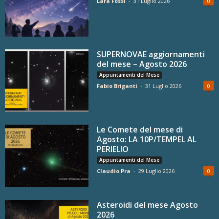
Lara Fossi
-
31 Luglio 2026
0
SUPERNOVAE aggiornamenti
del mese – Agosto 2026
Appuntamenti del Mese
Fabio Briganti
-
31 Luglio 2026
0
Le Comete del mese di
Agosto: LA 10P/TEMPEL AL
PERIELIO
Appuntamenti del Mese
Claudio Pra
-
29 Luglio 2026
0
Asteroidi del mese Agosto
2026