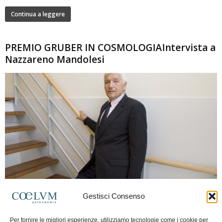
Continua a leggere
PREMIO GRUBER IN COSMOLOGIAIntervista a
Nazzareno Mandolesi
280
Gestisci Consenso
Frida Paolella
-
16 Giugno 2026
0
Intervista al professor Nazzareno Mandolesi, tra i protagonisti della cosmologia
Per fornire le migliori esperienze, utilizziamo tecnologie come i cookie per
spaziale europea e della missione Planck. Il dialogo ripercorre i principali