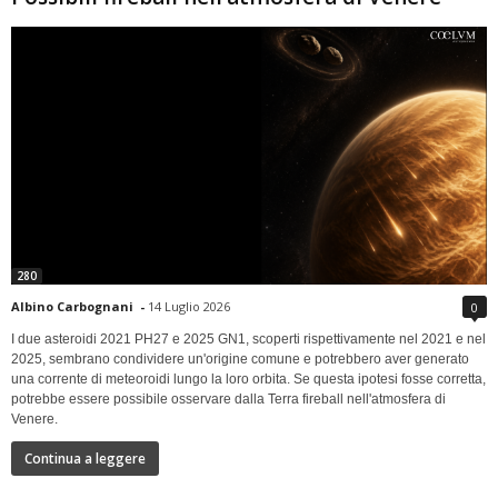
280
Albino Carbognani
-
14 Luglio 2026
0
I due asteroidi 2021 PH27 e 2025 GN1, scoperti rispettivamente nel 2021 e nel
2025, sembrano condividere un'origine comune e potrebbero aver generato
una corrente di meteoroidi lungo la loro orbita. Se questa ipotesi fosse corretta,
potrebbe essere possibile osservare dalla Terra fireball nell'atmosfera di
Venere.
Continua a leggere