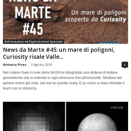
Astronautica ed Esplorazione Spaziale
News da Marte #45: un mare di poligoni,
Curiosity risale Valle...
Antonio Piras
-
5 Agosto 2026
0
Nel cratere Gale il rover della NASA ha fotografato una distesa di fratture
geometriche che si estende in ogni direzione fino all'orizzonte. Strutture del
genere erano già note, ma mai su questa scala. E su come si siano formate il
team non si sbilancia.