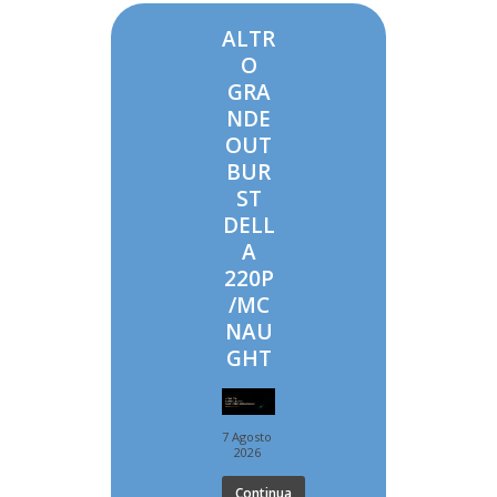
ALTR
O
GRA
NDE
OUT
BUR
ST
DELL
A
220P
/MC
NAU
GHT
7 Agosto
2026
Continua