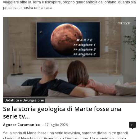
viaggiare oltre la Terra e riscoprire, proprio guardandola da lontano, quanto sia
preziosa la nostra unica casa
Didattica e Divulgazione
Se la storia geologica di Marte fosse una
serie tv…
Agnese Caramanico
-
17 Luglio 2026
0
Se la storia di Marte fosse una serie televisiva, sarebbe divisa in tre grandi
stagioni: il Noachiano, l’Esperiano e l’Amazoniano. Un viaggio attraverso