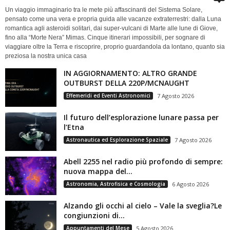
Un viaggio immaginario tra le mete più affascinanti del Sistema Solare,
pensato come una vera e propria guida alle vacanze extraterrestri: dalla Luna
romantica agli asteroidi solitari, dai super-vulcani di Marte alle lune di Giove,
fino alla “Morte Nera” Mimas. Cinque itinerari impossibili, per sognare di
viaggiare oltre la Terra e riscoprire, proprio guardandola da lontano, quanto sia
preziosa la nostra unica casa
IN AGGIORNAMENTO: ALTRO GRANDE
OUTBURST DELLA 220P/MCNAUGHT
Effemeridi ed Eventi Astronomici
7 Agosto 2026
Il futuro dell’esplorazione lunare passa per
l’Etna
Astronautica ed Esplorazione Spaziale
7 Agosto 2026
Abell 2255 nel radio più profondo di sempre:
nuova mappa del...
Astronomia, Astrofisica e Cosmologia
6 Agosto 2026
Alzando gli occhi al cielo – Vale la sveglia?Le
congiunzioni di...
Appuntamenti del Mese
5 Agosto 2026