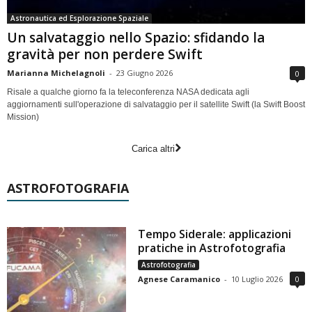
Astronautica ed Esplorazione Spaziale
Un salvataggio nello Spazio: sfidando la
gravità per non perdere Swift
Marianna Michelagnoli
-
23 Giugno 2026
0
Risale a qualche giorno fa la teleconferenza NASA dedicata agli
aggiornamenti sull'operazione di salvataggio per il satellite Swift (la Swift Boost
Mission)
Carica altri
ASTROFOTOGRAFIA
Tempo Siderale: applicazioni
pratiche in Astrofotografia
Astrofotografia
Agnese Caramanico
-
10 Luglio 2026
0