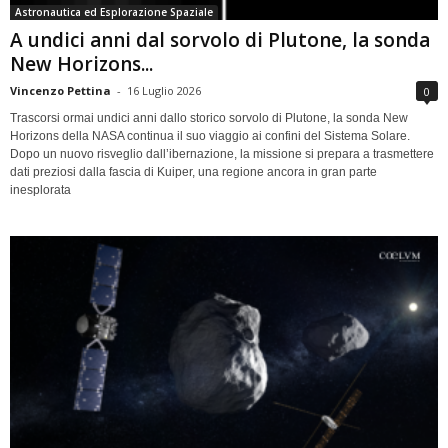
Astronautica ed Esplorazione Spaziale
A undici anni dal sorvolo di Plutone, la sonda
New Horizons...
Vincenzo Pettina
-
16 Luglio 2026
0
Trascorsi ormai undici anni dallo storico sorvolo di Plutone, la sonda New
Horizons della NASA continua il suo viaggio ai confini del Sistema Solare.
Dopo un nuovo risveglio dall’ibernazione, la missione si prepara a trasmettere
dati preziosi dalla fascia di Kuiper, una regione ancora in gran parte
inesplorata