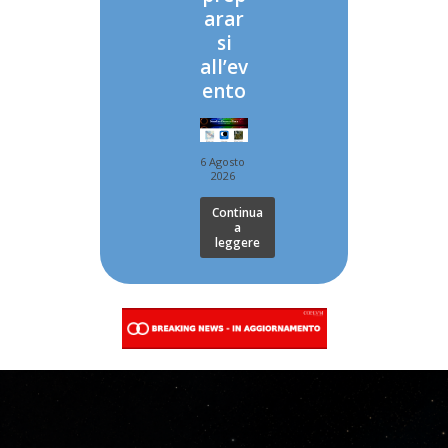
arar
si
all’ev
ento
6 Agosto
2026
Continua
a
leggere