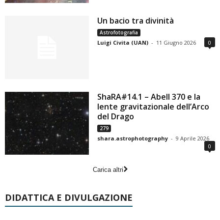
Un bacio tra divinità
Astrofotografia
Luigi Civita (UAN)
-
11 Giugno 2026
0
ShaRA#14.1 – Abell 370 e la
lente gravitazionale dell’Arco
del Drago
279
shara.astrophotography
-
9 Aprile 2026
0
Carica altri
DIDATTICA E DIVULGAZIONE