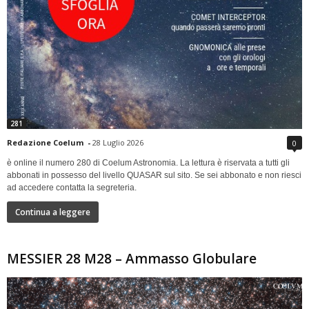
281
Redazione Coelum
-
28 Luglio 2026
0
è online il numero 280 di Coelum Astronomia. La lettura è riservata a tutti gli
abbonati in possesso del livello QUASAR sul sito. Se sei abbonato e non riesci
ad accedere contatta la segreteria.
Continua a leggere
MESSIER 28 M28 – Ammasso Globulare