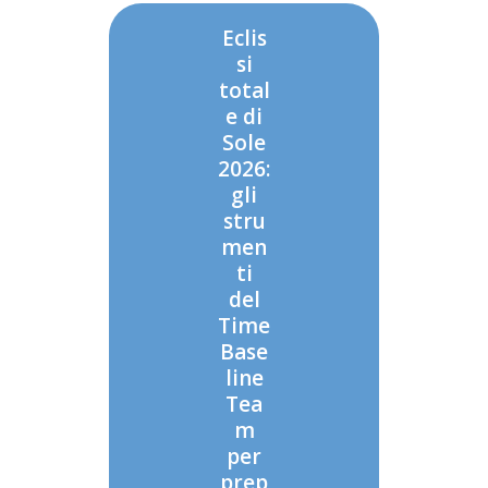
Eclis
si
total
e di
Sole
2026:
gli
stru
men
ti
del
Time
Base
line
Tea
m
per
prep