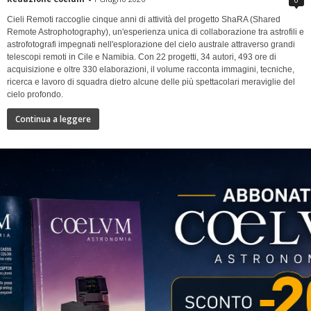
Cieli Remoti raccoglie cinque anni di attività del progetto ShaRA (Shared
Remote Astrophotography), un'esperienza unica di collaborazione tra astrofili e
astrofotografi impegnati nell'esplorazione del cielo australe attraverso grandi
telescopi remoti in Cile e Namibia. Con 22 progetti, 34 autori, 493 ore di
acquisizione e oltre 330 elaborazioni, il volume racconta immagini, tecniche,
ricerca e lavoro di squadra dietro alcune delle più spettacolari meraviglie del
cielo profondo.
Continua a leggere