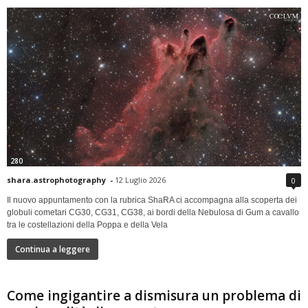
280
shara.astrophotography
-
12 Luglio 2026
0
Il nuovo appuntamento con la rubrica ShaRA ci accompagna alla scoperta dei
globuli cometari CG30, CG31, CG38, ai bordi della Nebulosa di Gum a cavallo
tra le costellazioni della Poppa e della Vela
Continua a leggere
Come ingigantire a dismisura un problema di