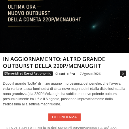
IN AGGIORNAMENTO: ALTRO GRANDE
OUTBURST DELLA 220P/MCNAUGHT
Claudio Pra
-
7 Agosto 2026
0
Effemeridi ed Eventi Astronomici
Dopo il grande “botto” di inizio giugno in prossimità del perielio, che l’aveva
vista variare la sua luminosità di circa nove magnitudini (dalla diciottesima alla
nona grandezza) la 220P/ McNaught ha subìto un nuovo potente outburst
presumibilmente tra il 5 e il 6 agosto, passando improvvisamente dalla
tredicesima alla settima magnitudine.
DI TENDENZA
SUPERNOVAE aggiornamenti del mese – Agosto 2026
Cielo del Mese di Agosto 2026