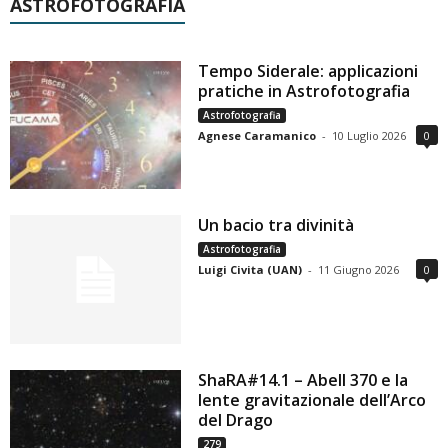
ASTROFOTOGRAFIA
Tempo Siderale: applicazioni
pratiche in Astrofotografia
Astrofotografia
Agnese Caramanico
-
10 Luglio 2026
0
Un bacio tra divinità
Astrofotografia
Luigi Civita (UAN)
-
11 Giugno 2026
0
ShaRA#14.1 – Abell 370 e la
lente gravitazionale dell’Arco
del Drago
279