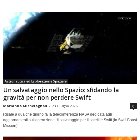
Astronautica ed Esplorazione Spaziale
Un salvataggio nello Spazio: sfidando la
gravità per non perdere Swift
Marianna Michelagnoli
-
23 Giugno 2026
0
Risale a qualche giorno fa la teleconferenza NASA dedicata agli
aggiornamenti sull'operazione di salvataggio per il satellite Swift (la Swift Boost
Mission)