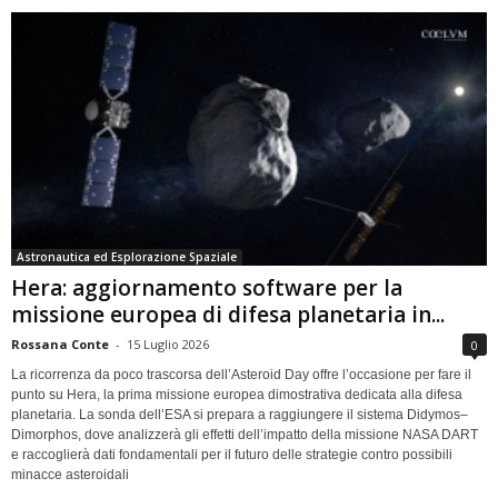
Astronautica ed Esplorazione Spaziale
Hera: aggiornamento software per la
missione europea di difesa planetaria in...
Rossana Conte
-
15 Luglio 2026
0
La ricorrenza da poco trascorsa dell’Asteroid Day offre l’occasione per fare il
punto su Hera, la prima missione europea dimostrativa dedicata alla difesa
planetaria. La sonda dell’ESA si prepara a raggiungere il sistema Didymos–
Dimorphos, dove analizzerà gli effetti dell’impatto della missione NASA DART
e raccoglierà dati fondamentali per il futuro delle strategie contro possibili
minacce asteroidali