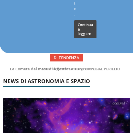
t
o
.
Continua
a
leggere
DI TENDENZA
Asteroidi del mese Agosto 2026
NEWS DI ASTRONOMIA E SPAZIO