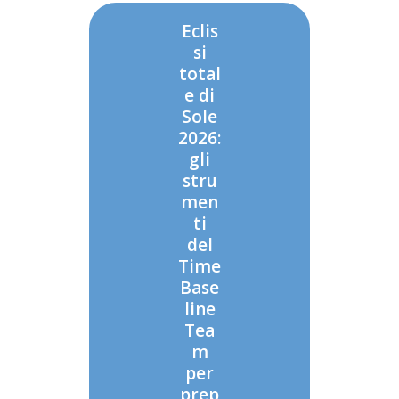
Eclis
si
total
e di
Sole
2026:
gli
stru
men
ti
del
Time
Base
line
Tea
m
per
prep