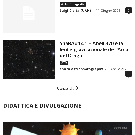
Astrofotografia
Luigi Civita (UAN)
-
11 Giugno 2026
0
ShaRA#14.1 – Abell 370 e la
lente gravitazionale dell’Arco
del Drago
279
shara.astrophotography
-
9 Aprile 2026
0
Carica altri
DIDATTICA E DIVULGAZIONE