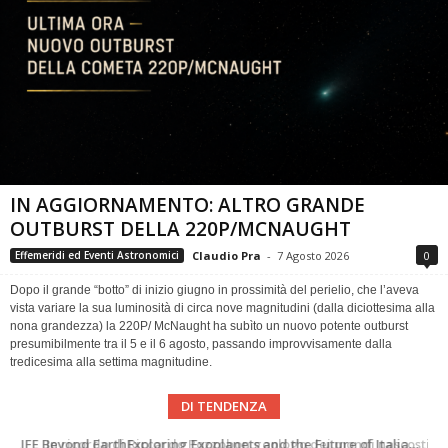
IN AGGIORNAMENTO: ALTRO GRANDE
OUTBURST DELLA 220P/MCNAUGHT
Claudio Pra
-
7 Agosto 2026
0
Effemeridi ed Eventi Astronomici
Dopo il grande “botto” di inizio giugno in prossimità del perielio, che l’aveva
vista variare la sua luminosità di circa nove magnitudini (dalla diciottesima alla
nona grandezza) la 220P/ McNaught ha subìto un nuovo potente outburst
presumibilmente tra il 5 e il 6 agosto, passando improvvisamente dalla
tredicesima alla settima magnitudine.
DI TENDENZA
In ricordo di Riccardo Pozzobon geologo dei mondi nascosti
Una volta qualcuno li usava