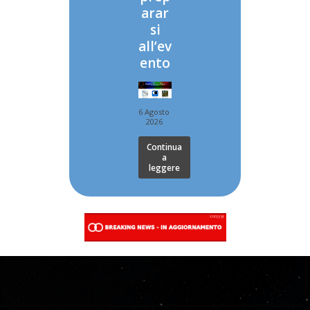
arar
si
all’ev
ento
6 Agosto
2026
Continua
a
leggere