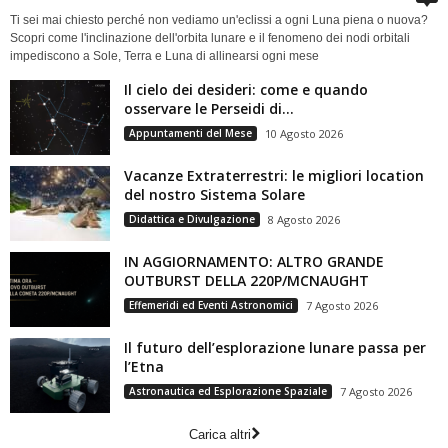
Ti sei mai chiesto perché non vediamo un'eclissi a ogni Luna piena o nuova?
Scopri come l'inclinazione dell'orbita lunare e il fenomeno dei nodi orbitali
impediscono a Sole, Terra e Luna di allinearsi ogni mese
Il cielo dei desideri: come e quando
osservare le Perseidi di...
Appuntamenti del Mese
10 Agosto 2026
Vacanze Extraterrestri: le migliori location
del nostro Sistema Solare
Didattica e Divulgazione
8 Agosto 2026
IN AGGIORNAMENTO: ALTRO GRANDE
OUTBURST DELLA 220P/MCNAUGHT
Effemeridi ed Eventi Astronomici
7 Agosto 2026
Il futuro dell’esplorazione lunare passa per
l’Etna
Astronautica ed Esplorazione Spaziale
7 Agosto 2026
Carica altri