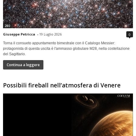
280
Giuseppe Petricca
-
19 Luglio 2026
0
Torna il consueto appuntamento bimestrale con il Catalogo Messier:
protagonista di questa uscita è l'ammasso globulare M28, nella costellazione
del Sagittario.
Continua a leggere
Possibili fireball nell’atmosfera di Venere