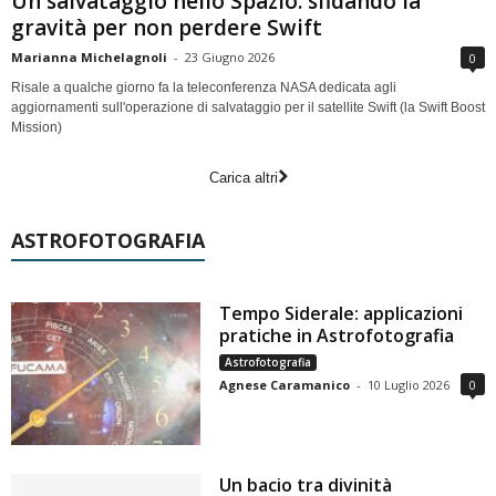
Un salvataggio nello Spazio: sfidando la
gravità per non perdere Swift
Marianna Michelagnoli
-
23 Giugno 2026
0
Risale a qualche giorno fa la teleconferenza NASA dedicata agli
aggiornamenti sull'operazione di salvataggio per il satellite Swift (la Swift Boost
Mission)
Carica altri
ASTROFOTOGRAFIA
Tempo Siderale: applicazioni
pratiche in Astrofotografia
Astrofotografia
Agnese Caramanico
-
10 Luglio 2026
0
Un bacio tra divinità