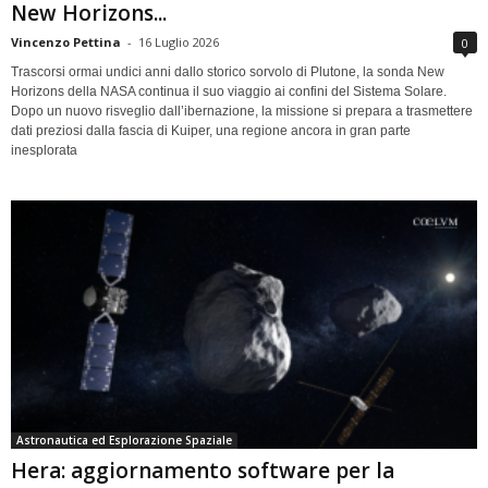
New Horizons...
Vincenzo Pettina
-
16 Luglio 2026
0
Trascorsi ormai undici anni dallo storico sorvolo di Plutone, la sonda New
Horizons della NASA continua il suo viaggio ai confini del Sistema Solare.
Dopo un nuovo risveglio dall’ibernazione, la missione si prepara a trasmettere
dati preziosi dalla fascia di Kuiper, una regione ancora in gran parte
inesplorata
Astronautica ed Esplorazione Spaziale
Hera: aggiornamento software per la