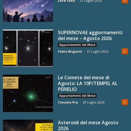
Lara Fossi
-
31 Luglio 2026
0
SUPERNOVAE aggiornamenti
del mese – Agosto 2026
Appuntamenti del Mese
Fabio Briganti
-
31 Luglio 2026
0
Le Comete del mese di
Agosto: LA 10P/TEMPEL AL
PERIELIO
Appuntamenti del Mese
Claudio Pra
-
29 Luglio 2026
0
Asteroidi del mese Agosto
2026