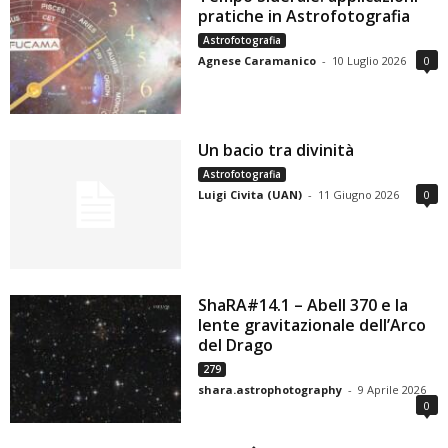
pratiche in Astrofotografia
Astrofotografia
Agnese Caramanico
-
10 Luglio 2026
0
Un bacio tra divinità
Astrofotografia
Luigi Civita (UAN)
-
11 Giugno 2026
0
ShaRA#14.1 – Abell 370 e la
lente gravitazionale dell’Arco
del Drago
279
shara.astrophotography
-
9 Aprile 2026
0