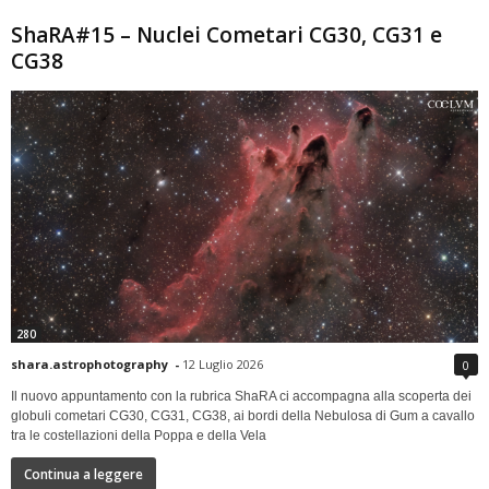
ShaRA#15 – Nuclei Cometari CG30, CG31 e
CG38
280
shara.astrophotography
-
12 Luglio 2026
0
Il nuovo appuntamento con la rubrica ShaRA ci accompagna alla scoperta dei
globuli cometari CG30, CG31, CG38, ai bordi della Nebulosa di Gum a cavallo
tra le costellazioni della Poppa e della Vela
Continua a leggere