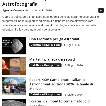
Astrofotografia
Agnese Caramanico
-
10 Luglio 2026
0
Come si può sapere in anticipo quali oggetti del cielo saranno osservabili o
fotografabili nelle migliori condizioni? La risposta passa attraverso l'ora
siderale locale e un semplice strumento, l'orologio siderale, che permette di
orientarsi tra le coordinate della volta celeste
Una Giornata per gli Asteroidi
Didattica e Divulgazione
3 Luglio 2026
Marte, il pianeta dei record
Didattica e Divulgazione
19 Giugno 2026
Report XXIV Campionati Italiani di
AstronomiaL'edizione 2026: la finale di
Monza...
Didattica e Divulgazione
16 Giugno 2026
I crateri da impatto come metodo di
datazione