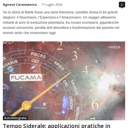
Agnese Caramanico
-
17 Luglio 2026
0
Se la storia di Marte fosse una serie televisiva, sarebbe divisa in tre grandi
stagioni: il Noachiano, l’Esperiano e l’Amazoniano. Un viaggio attraverso
miliardi di anni di evoluzione planetaria, tra oceani scomparsi, gigantesche
eruzioni vulcaniche, perdita dell’atmosfera e trasformazione del pianeta nel
mondo arido che osserviamo oggi.
Astrofotografia
Tempo Siderale: applicazioni pratiche in