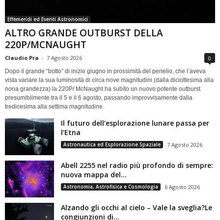
Effemeridi ed Eventi Astronomici
ALTRO GRANDE OUTBURST DELLA
220P/MCNAUGHT
Claudio Pra
-
7 Agosto 2026
0
Dopo il grande “botto” di inizio giugno in prossimità del perielio, che l’aveva
vista variare la sua luminosità di circa nove magnitudini (dalla diciottesima alla
nona grandezza) la 220P/ McNaught ha subìto un nuovo potente outburst
presumibilmente tra il 5 e il 6 agosto, passando improvvisamente dalla
tredicesima alla settima magnitudine.
Il futuro dell’esplorazione lunare passa per
l’Etna
Astronautica ed Esplorazione Spaziale
7 Agosto 2026
Abell 2255 nel radio più profondo di sempre:
nuova mappa del...
Astronomia, Astrofisica e Cosmologia
6 Agosto 2026
Alzando gli occhi al cielo – Vale la sveglia?Le
congiunzioni di...