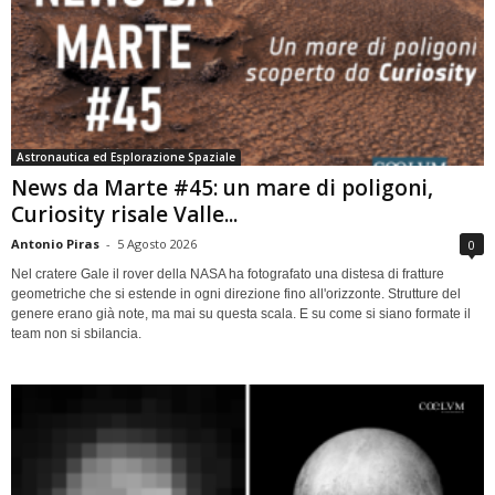
Astronautica ed Esplorazione Spaziale
News da Marte #45: un mare di poligoni,
Curiosity risale Valle...
Antonio Piras
-
5 Agosto 2026
0
Nel cratere Gale il rover della NASA ha fotografato una distesa di fratture
geometriche che si estende in ogni direzione fino all'orizzonte. Strutture del
genere erano già note, ma mai su questa scala. E su come si siano formate il
team non si sbilancia.