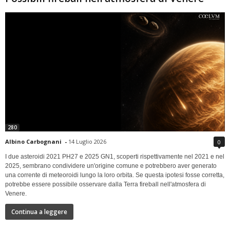
280
Albino Carbognani
-
14 Luglio 2026
0
I due asteroidi 2021 PH27 e 2025 GN1, scoperti rispettivamente nel 2021 e nel
2025, sembrano condividere un'origine comune e potrebbero aver generato
una corrente di meteoroidi lungo la loro orbita. Se questa ipotesi fosse corretta,
potrebbe essere possibile osservare dalla Terra fireball nell'atmosfera di
Venere.
Continua a leggere