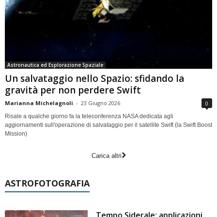
Astronautica ed Esplorazione Spaziale
Un salvataggio nello Spazio: sfidando la
gravità per non perdere Swift
Marianna Michelagnoli
-
23 Giugno 2026
0
Risale a qualche giorno fa la teleconferenza NASA dedicata agli
aggiornamenti sull'operazione di salvataggio per il satellite Swift (la Swift Boost
Mission)
Carica altri
ASTROFOTOGRAFIA
Tempo Siderale: applicazioni