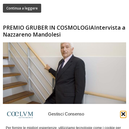
Continua a leggere
PREMIO GRUBER IN COSMOLOGIAIntervista a
Nazzareno Mandolesi
280
Gestisci Consenso
Frida Paolella
-
16 Giugno 2026
0
Intervista al professor Nazzareno Mandolesi, tra i protagonisti della cosmologia
Per fornire le migliori esperienze, utilizziamo tecnologie come i cookie per
spaziale europea e della missione Planck. Il dialogo ripercorre i principali