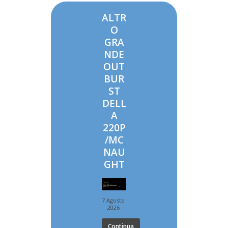
ALTR
O
GRA
NDE
OUT
BUR
ST
DELL
A
220P
/MC
NAU
GHT
7 Agosto
2026
Continua