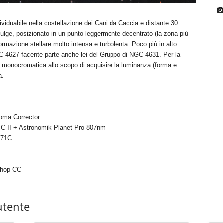
viduabile nella costellazione dei Cani da Caccia e distante 30
l bulge, posizionato in un punto leggermente decentrato (la zona più
formazione stellare molto intensa e turbolenta. Poco più in alto
C 4627 facente parte anche lei del Gruppo di NGC 4631. Per la
 monocromatica allo scopo di acquisire la luminanza (forma e
a.
ma Corrector
C II + Astronomik Planet Pro 807nm
571C
shop CC
utente