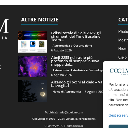
ALTRE NOTIZIE
CAT
Photo
Eclissi totale di Sole 2026: gli
strumenti del Time Baseline
Team...
Mostr
Astrotecnica e Osservazione
News 
6 Agosto 2026
Abell 2255 nel radio più
Cielo
profondo di sempre: nuova
mappa del...
Astro
Astronomia, Astrofisica e Cosmologia
Artico
6 Agosto 2026
Alzando gli occhi al cielo – Vale
Il Bl
Per fornire 
la sveglia?
e/o accedere
News di Astronomia
5 Agosto 2026
permetterà d
sito. Non ac
caratteristic
Pubblicità:
ads@coelum.com
Gestisci serv
Copyright © 1997 - 2024 vietata la riproduzione.
CF/P.IVA/VAT.C IT.01988340434