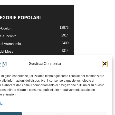
EGORIE POPOLARI
12873
-Coelum
2914
e e Incontri
2409
di Astronomia
1314
 del Mese
365
nomia, Astrofisica e Cosmologia
Gestisci Consenso
268
li e Risorse On-Line
192
og della Redazione
le migliori esperienze, utilizziamo tecnologie come i cookie per memorizzare
 alle informazioni del dispositivo. Il consenso a queste tecnologie ci
i elaborare dati come il comportamento di navigazione o ID unici su questo
consentire o ritirare il consenso può influire negativamente su alcune
he e funzioni.
izi