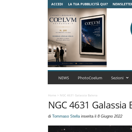
ACCEDI
LA TUA PUBBLICITÀ QUI?
NEWSLETTE
C
o
NEWS
PhotoCoelum
Sezioni
e
l
u
Home
>
NGC 4631 Galassia Balena
NGC 4631 Galassia 
m
A
s
di
Tommaso Stella
inserita il
8 Giugno 2022
t
r
o