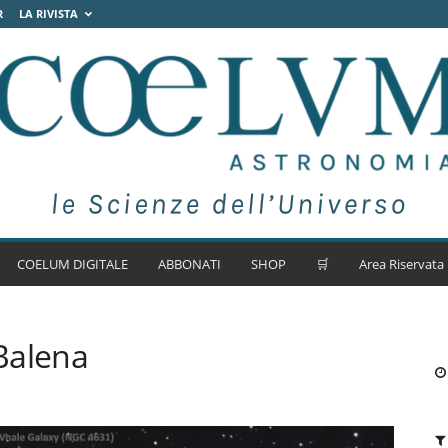
R
LA RIVISTA
COELUM DIGITALE
ABBONATI
SHOP
🛒
Area Riservata
Balena