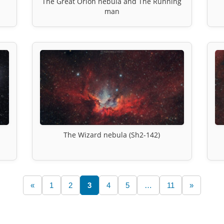
The Great Orion nebula and The Running
man
The Wizard nebula (Sh2-142)
«
1
2
3
4
5
…
11
»