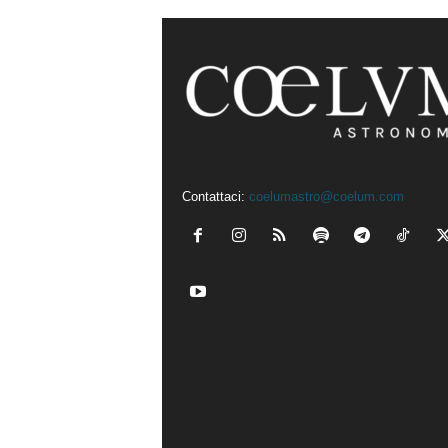
Contattaci:
coelumastro@coelum.com