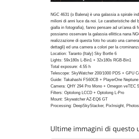
NGC 4631 (o Balena) è una galassia a spirale indi
milioni di anni luce da noi. Le caratteristiche de
gialla in fotografia), fanno pensare ad un’area di 
possiamo osservare la galassia ellittica nana NG
realizzazione di questa foto ho usato una camera
dettagli) ed una camera a colori per la crominanz
Location: Taranto (Italy) Sky Bortle 6
Lights: 59x180s L-Bin1 + 32x180s RGB-Bin1
Total exposure: 4.55 h
Telescope: SkyWatcher 200/1000 PDS + GPU Co
Guide: Takahashi FS60CB + PlayerOne Neptune 
Camera: QHY 294 Pro Mono + Omegon veTEC 
Filters: Optolong LCCD + Optolong L-Pro
Mount: Skywatcher AZ-EQ6 GT
Processing: DeepSkyStacker, PixInsight, Photo
Ultime immagini di questo 