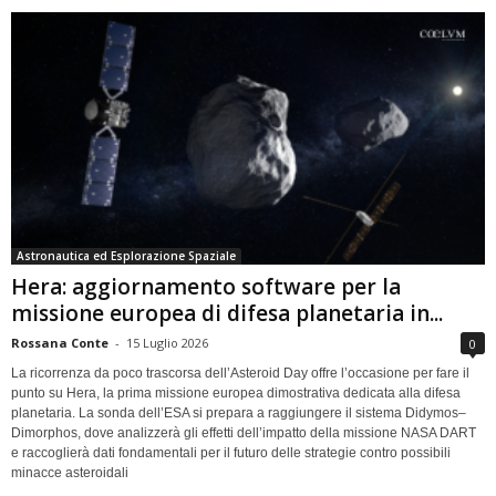
Astronautica ed Esplorazione Spaziale
Hera: aggiornamento software per la
missione europea di difesa planetaria in...
Rossana Conte
-
15 Luglio 2026
0
La ricorrenza da poco trascorsa dell’Asteroid Day offre l’occasione per fare il
punto su Hera, la prima missione europea dimostrativa dedicata alla difesa
planetaria. La sonda dell’ESA si prepara a raggiungere il sistema Didymos–
Dimorphos, dove analizzerà gli effetti dell’impatto della missione NASA DART
e raccoglierà dati fondamentali per il futuro delle strategie contro possibili
minacce asteroidali