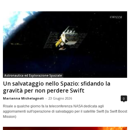
Astronautica ed Esplorazione Spaziale
Un salvataggio nello Spazio: sfidando la
gravità per non perdere Swift
Marianna Michelagnoli
-
23 Giugno 2026
0
Risale a qualche giorno fa la teleconferenza NASA dedicata agli
aggiornamenti sull'operazione di salvataggio per il satellite Swift (la Swift Boost
Mission)