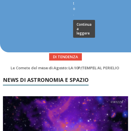
t
o
.
Continua
a
leggere
DI TENDENZA
Asteroidi del mese Agosto 2026
NEWS DI ASTRONOMIA E SPAZIO