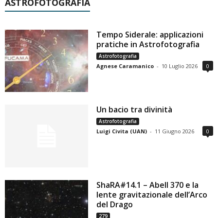
ASTROFOTOGRAFIA
Tempo Siderale: applicazioni
pratiche in Astrofotografia
Astrofotografia
Agnese Caramanico
-
10 Luglio 2026
0
Un bacio tra divinità
Astrofotografia
Luigi Civita (UAN)
-
11 Giugno 2026
0
ShaRA#14.1 – Abell 370 e la
lente gravitazionale dell’Arco
del Drago
279