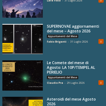
Lara Fossi
-
31 Luglio 2026
0
SUPERNOVAE aggiornamenti
del mese – Agosto 2026
Appuntamenti del Mese
Fabio Briganti
-
31 Luglio 2026
0
Le Comete del mese di
Agosto: LA 10P/TEMPEL AL
PERIELIO
Appuntamenti del Mese
Claudio Pra
-
29 Luglio 2026
0
Asteroidi del mese Agosto
2026