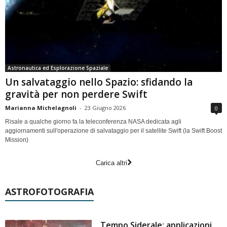
Astronautica ed Esplorazione Spaziale
Un salvataggio nello Spazio: sfidando la
gravità per non perdere Swift
Marianna Michelagnoli
-
23 Giugno 2026
0
Risale a qualche giorno fa la teleconferenza NASA dedicata agli
aggiornamenti sull'operazione di salvataggio per il satellite Swift (la Swift Boost
Mission)
Carica altri
ASTROFOTOGRAFIA
Tempo Siderale: applicazioni