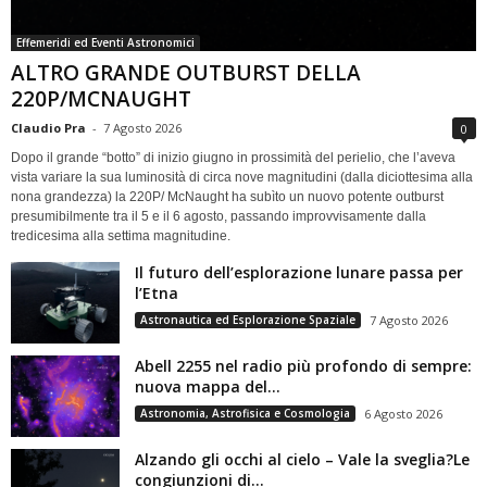
Effemeridi ed Eventi Astronomici
ALTRO GRANDE OUTBURST DELLA
220P/MCNAUGHT
Claudio Pra
-
7 Agosto 2026
0
Dopo il grande “botto” di inizio giugno in prossimità del perielio, che l’aveva
vista variare la sua luminosità di circa nove magnitudini (dalla diciottesima alla
nona grandezza) la 220P/ McNaught ha subìto un nuovo potente outburst
presumibilmente tra il 5 e il 6 agosto, passando improvvisamente dalla
tredicesima alla settima magnitudine.
Il futuro dell’esplorazione lunare passa per
l’Etna
Astronautica ed Esplorazione Spaziale
7 Agosto 2026
Abell 2255 nel radio più profondo di sempre:
nuova mappa del...
Astronomia, Astrofisica e Cosmologia
6 Agosto 2026
Alzando gli occhi al cielo – Vale la sveglia?Le
congiunzioni di...