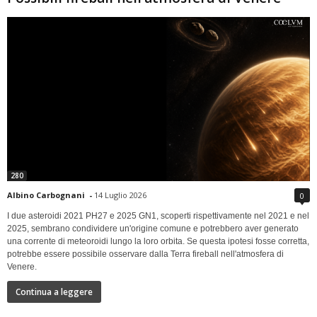
280
Albino Carbognani
-
14 Luglio 2026
0
I due asteroidi 2021 PH27 e 2025 GN1, scoperti rispettivamente nel 2021 e nel
2025, sembrano condividere un'origine comune e potrebbero aver generato
una corrente di meteoroidi lungo la loro orbita. Se questa ipotesi fosse corretta,
potrebbe essere possibile osservare dalla Terra fireball nell'atmosfera di
Venere.
Continua a leggere