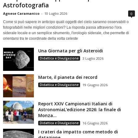
Astrofotografia
Agnese Caramanico
-
10 Luglio 2026
0
Come si può sapere in anticipo quali oggetti del cielo saranno osservabili o
fotografabili nelle migliori condizioni? La risposta passa attraverso l'ora
siderale locale e un semplice strumento, l'orologio siderale, che permette di
orientarsi tra le coordinate della volta celeste
Una Giornata per gli Asteroidi
Didattica e Divulgazione
3 Luglio 2026
Marte, il pianeta dei record
Didattica e Divulgazione
19 Giugno 2026
Report XXIV Campionati Italiani di
AstronomiaL'edizione 2026: la finale di
Monza...
Didattica e Divulgazione
16 Giugno 2026
I crateri da impatto come metodo di
datazione