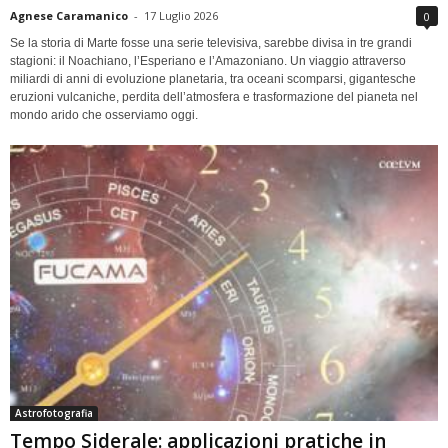
Agnese Caramanico
-
17 Luglio 2026
0
Se la storia di Marte fosse una serie televisiva, sarebbe divisa in tre grandi
stagioni: il Noachiano, l’Esperiano e l’Amazoniano. Un viaggio attraverso
miliardi di anni di evoluzione planetaria, tra oceani scomparsi, gigantesche
eruzioni vulcaniche, perdita dell’atmosfera e trasformazione del pianeta nel
mondo arido che osserviamo oggi.
Astrofotografia
Tempo Siderale: applicazioni pratiche in