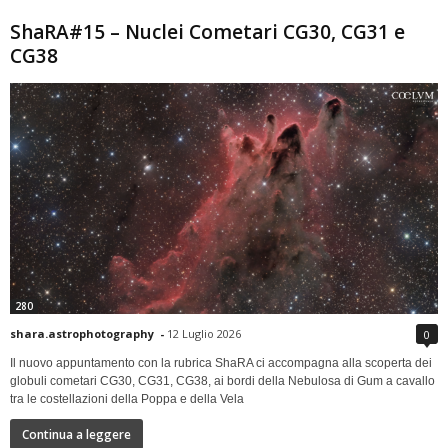
ShaRA#15 – Nuclei Cometari CG30, CG31 e
CG38
280
shara.astrophotography
-
12 Luglio 2026
0
Il nuovo appuntamento con la rubrica ShaRA ci accompagna alla scoperta dei
globuli cometari CG30, CG31, CG38, ai bordi della Nebulosa di Gum a cavallo
tra le costellazioni della Poppa e della Vela
Continua a leggere