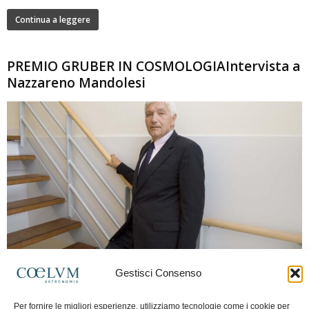
Continua a leggere
PREMIO GRUBER IN COSMOLOGIAIntervista a
Nazzareno Mandolesi
280
Gestisci Consenso
Frida Paolella
-
16 Giugno 2026
0
Intervista al professor Nazzareno Mandolesi, tra i protagonisti della cosmologia
Per fornire le migliori esperienze, utilizziamo tecnologie come i cookie per
spaziale europea e della missione Planck. Il dialogo ripercorre i principali