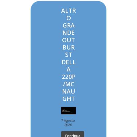
ALTR
O
GRA
NDE
OUT
BUR
ST
DELL
A
220P
/MC
NAU
GHT
7 Agosto
2026
Continua