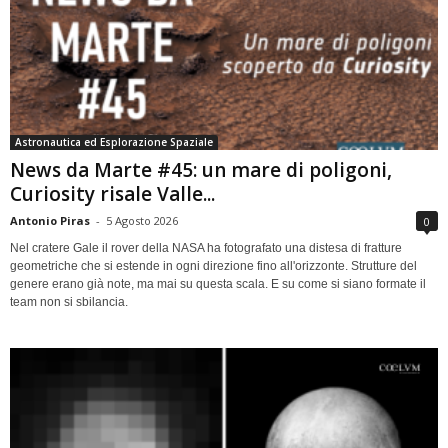
Astronautica ed Esplorazione Spaziale
News da Marte #45: un mare di poligoni,
Curiosity risale Valle...
Antonio Piras
-
5 Agosto 2026
0
Nel cratere Gale il rover della NASA ha fotografato una distesa di fratture
geometriche che si estende in ogni direzione fino all'orizzonte. Strutture del
genere erano già note, ma mai su questa scala. E su come si siano formate il
team non si sbilancia.