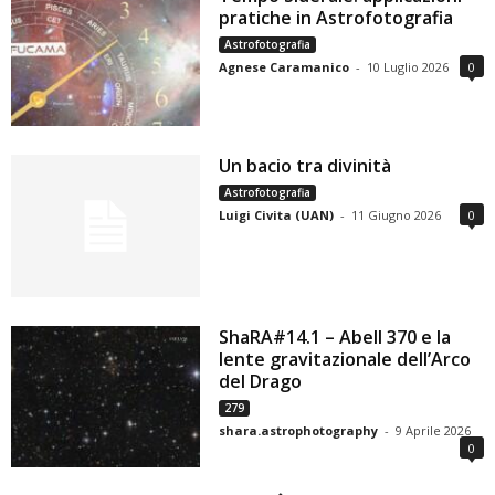
pratiche in Astrofotografia
Astrofotografia
Agnese Caramanico
-
10 Luglio 2026
0
Un bacio tra divinità
Astrofotografia
Luigi Civita (UAN)
-
11 Giugno 2026
0
ShaRA#14.1 – Abell 370 e la
lente gravitazionale dell’Arco
del Drago
279
shara.astrophotography
-
9 Aprile 2026
0