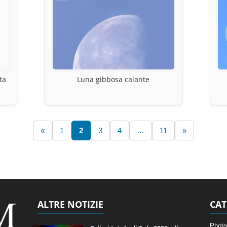
ta
Luna gibbosa calante
«
1
2
3
4
…
11
»
ALTRE NOTIZIE
CAT
Photo