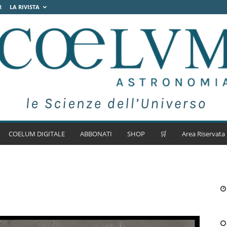
R
LA RIVISTA
COELUM DIGITALE
ABBONATI
SHOP
🛒
Area Riservata