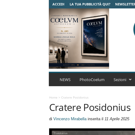
ACCEDI
LA TUA PUBBLICITÀ QUI?
NEWSLETTE
C
o
NEWS
PhotoCoelum
Sezioni
e
l
u
Home
>
Cratere Posidonius
Cratere Posidonius
m
A
s
di
Vincenzo Mirabella
inserita il
11 Aprile 2025
t
r
o