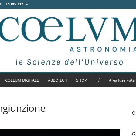
R
LA RIVISTA
COELUM DIGITALE
ABBONATI
SHOP
🛒
Area Riservata
ongiunzione