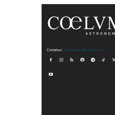
Contattaci:
coelumastro@coelum.com