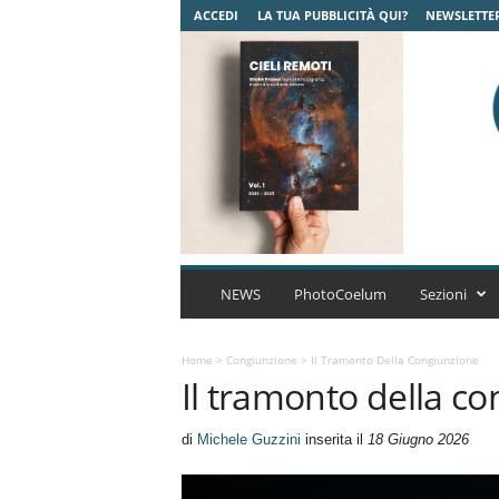
ACCEDI
LA TUA PUBBLICITÀ QUI?
NEWSLETTE
C
o
NEWS
PhotoCoelum
Sezioni
e
l
u
Home
>
Congiunzione
>
Il Tramonto Della Congiunzione
Il tramonto della c
m
A
s
di
Michele Guzzini
inserita il
18 Giugno 2026
t
r
o