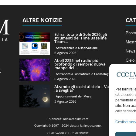
ALTRE NOTIZIE
CAT
Photo
Eclissi totale di Sole 2026: gli
strumenti del Time Baseline
Team...
Mostr
Astrotecnica e Osservazione
News 
6 Agosto 2026
Abell 2255 nel radio più
Cielo
profondo di sempre: nuova
mappa del...
Astro
Astronomia, Astrofisica e Cosmologia
Artico
6 Agosto 2026
Alzando gli occhi al cielo – Vale
Il Bl
Per fornire 
la sveglia?
e/o accedere
Appuntamenti del Mese
permetterà d
5 Agosto 2026
sito. Non ac
caratteristic
Pubblicità:
ads@coelum.com
Gestisci serv
Copyright © 1997 - 2024 vietata la riproduzione.
CF/P.IVA/VAT.C IT.01988340434