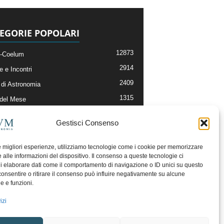
EGORIE POPOLARI
12873
-Coelum
2914
e e Incontri
2409
di Astronomia
1315
 del Mese
365
nomia, Astrofisica e Cosmologia
Gestisci Consenso
268
li e Risorse On-Line
192
og della Redazione
le migliori esperienze, utilizziamo tecnologie come i cookie per memorizzare
 alle informazioni del dispositivo. Il consenso a queste tecnologie ci
i elaborare dati come il comportamento di navigazione o ID unici su questo
consentire o ritirare il consenso può influire negativamente su alcune
he e funzioni.
izi