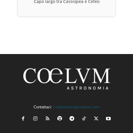
Capo largo tra Cassiopea e Cefeo
Contattaci:
coelumastro@coelum.com