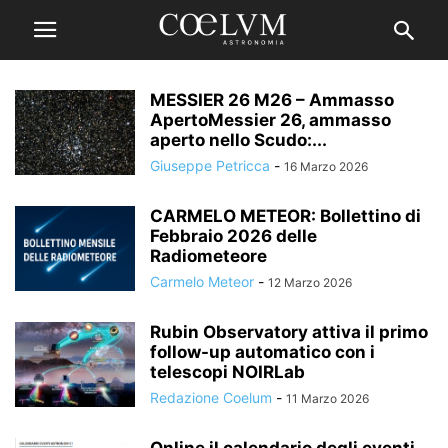
MESSIER 26 M26 – Ammasso
ApertoMessier 26, ammasso
aperto nello Scudo:...
Giuseppe Petricca
-
16 Marzo 2026
CARMELO METEOR: Bollettino di
Febbraio 2026 delle
Radiometeore
Carmelo Meteor
-
12 Marzo 2026
Rubin Observatory attiva il primo
follow-up automatico con i
telescopi NOIRLab
Redazione Coelum
-
11 Marzo 2026