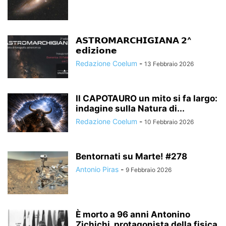
𝗔𝗦𝗧𝗥𝗢𝗠𝗔𝗥𝗖𝗛𝗜𝗚𝗜𝗔𝗡𝗔 𝟮^
𝗲𝗱𝗶𝘇𝗶𝗼𝗻𝗲
Redazione Coelum
-
13 Febbraio 2026
Il CAPOTAURO un mito si fa largo:
indagine sulla Natura di...
Redazione Coelum
-
10 Febbraio 2026
Bentornati su Marte! #278
Antonio Piras
-
9 Febbraio 2026
È morto a 96 anni Antonino
Zichichi, protagonista della fisica