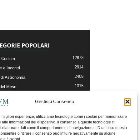
EGORIE POPOLARI
12873
-Coelum
2914
e e Incontri
2409
di Astronomia
1315
 del Mese
365
nomia, Astrofisica e Cosmologia
Gestisci Consenso
268
li e Risorse On-Line
192
og della Redazione
le migliori esperienze, utilizziamo tecnologie come i cookie per memorizzare
 alle informazioni del dispositivo. Il consenso a queste tecnologie ci
i elaborare dati come il comportamento di navigazione o ID unici su questo
consentire o ritirare il consenso può influire negativamente su alcune
he e funzioni.