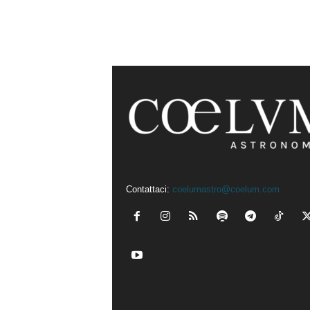
Contattaci:
coelumastro@coelum.com