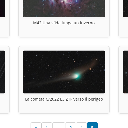
M42 Una sfida lunga un inverno
La cometa C/2022 E3 ZTF verso il perigeo
«
1
…
3
4
5