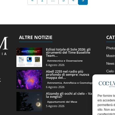
ALTRE NOTIZIE
CAT
Photo
Eclissi totale di Sole 2026: gli
strumenti del Time Baseline
Team...
Mostr
Astrotecnica e Osservazione
News 
6 Agosto 2026
Abell 2255 nel radio più
Cielo
profondo di sempre: nuova
mappa del...
Astro
Astronomia, Astrofisica e Cosmologia
Artico
6 Agosto 2026
Alzando gli occhi al cielo – Vale
Il Bl
Per fornire 
la sveglia?
e/o accedere
Appuntamenti del Mese
permetterà d
5 Agosto 2026
sito. Non ac
caratteristic