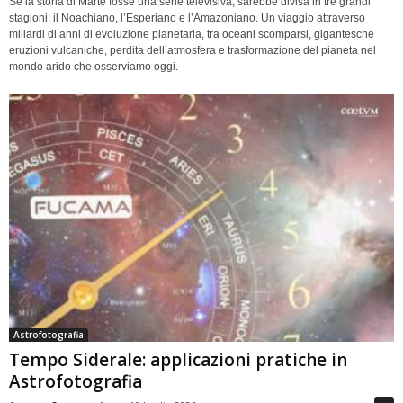
Se la storia di Marte fosse una serie televisiva, sarebbe divisa in tre grandi
stagioni: il Noachiano, l’Esperiano e l’Amazoniano. Un viaggio attraverso
miliardi di anni di evoluzione planetaria, tra oceani scomparsi, gigantesche
eruzioni vulcaniche, perdita dell’atmosfera e trasformazione del pianeta nel
mondo arido che osserviamo oggi.
Astrofotografia
Tempo Siderale: applicazioni pratiche in
Astrofotografia