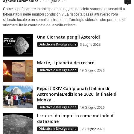
Agnese Caramanico
-
10 Luglio 2026
0
Come si può sapere in anticipo quali oggetti del cielo saranno osservabili o
fotografabili nelle migliori condizioni? La risposta passa attraverso l'ora
siderale locale e un semplice strumento, l'orologio siderale, che permette di
orientarsi tra le coordinate della volta celeste
Una Giornata per gli Asteroidi
Didattica e Divulgazione
3 Luglio 2026
Marte, il pianeta dei record
Didattica e Divulgazione
19 Giugno 2026
Report XXIV Campionati Italiani di
AstronomiaL'edizione 2026: la finale di
Monza...
Didattica e Divulgazione
16 Giugno 2026
I crateri da impatto come metodo di
datazione
Didattica e Divulgazione
12 Giugno 2026