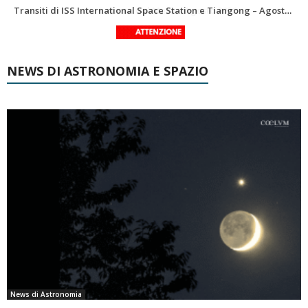
Le costellazioni di Agosto 2026: Delfino
La Luna del Mese – Agosto 2026
NEWS DI ASTRONOMIA E SPAZIO
News di Astronomia