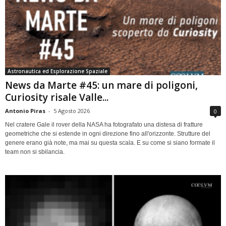
Astronautica ed Esplorazione Spaziale
News da Marte #45: un mare di poligoni,
Curiosity risale Valle...
Antonio Piras
-
5 Agosto 2026
0
Nel cratere Gale il rover della NASA ha fotografato una distesa di fratture
geometriche che si estende in ogni direzione fino all'orizzonte. Strutture del
genere erano già note, ma mai su questa scala. E su come si siano formate il
team non si sbilancia.