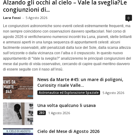
Alzando gli occhi al cielo – Vale la sveglia?Le
congiunzioni di...
Lara Fossi
-
5 Agosto 2026
0
Le congiunzioni astronomiche sono eventi celesti estremamente frequenti, ma
non sempre coincidono con osservazioni davvero spettacolari. Nel corso di
agosto 2026 si verificheranno numerosi incontri tra Luna, pianeti, stelle brillanti
e ammassi aperti in una lunga sequenza di appuntamenti celesti: alcuni
facilmente osservabili, altri penalizzati dalla luce del Sole, dalla scarsa altezza
sull’orizzonte o dalla vicinanza con l’alba o il crepuscolo. In questo nuovo
appuntamento di “Vale la sveglia?” analizzeremo le principali congiunzioni del
mese dal punto di vista osservativo, cercando di capire quali meritino davvero
di essere seguite con il naso all’insù.
News da Marte #45: un mare di poligoni,
Curiosity risale Valle...
Astronautica ed Esplorazione Spaziale
5 Agosto 2026
Una volta qualcuno li usava
280
1 Agosto 2026
Cielo del Mese di Agosto 2026