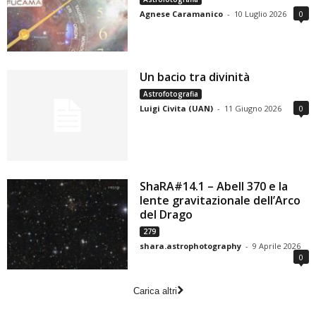
Agnese Caramanico
-
10 Luglio 2026
0
Un bacio tra divinità
Astrofotografia
Luigi Civita (UAN)
-
11 Giugno 2026
0
ShaRA#14.1 – Abell 370 e la
lente gravitazionale dell’Arco
del Drago
279
shara.astrophotography
-
9 Aprile 2026
0
Carica altri