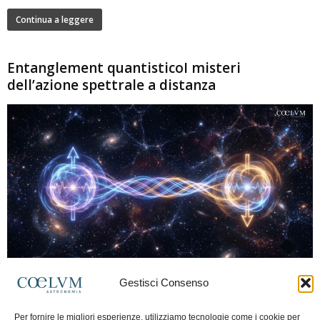
Continua a leggere
Entanglement quantisticoI misteri
dell’azione spettrale a distanza
280
Gestisci Consenso
Marco Lorrai
-
15 Giugno 2026
0
L'entanglement quantistico è uno dei fenomeni più sorprendenti della fisica
Per fornire le migliori esperienze, utilizziamo tecnologie come i cookie per
moderna: due particelle possono mostrare correlazioni che sembrano ignorare