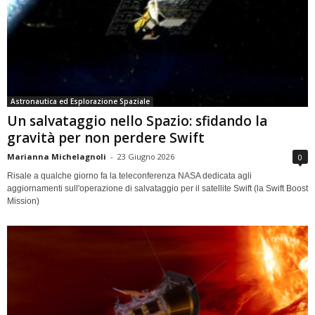
Astronautica ed Esplorazione Spaziale
Un salvataggio nello Spazio: sfidando la
gravità per non perdere Swift
Marianna Michelagnoli
-
23 Giugno 2026
0
Risale a qualche giorno fa la teleconferenza NASA dedicata agli
aggiornamenti sull'operazione di salvataggio per il satellite Swift (la Swift Boost
Mission)