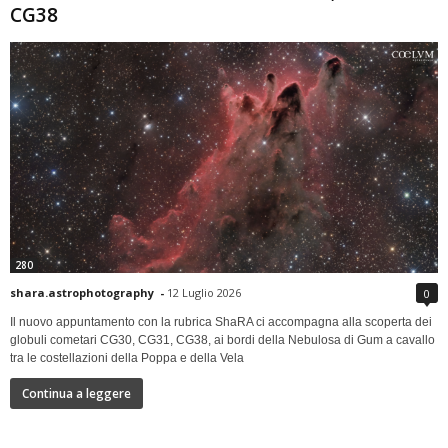
CG38
280
shara.astrophotography
-
12 Luglio 2026
0
Il nuovo appuntamento con la rubrica ShaRA ci accompagna alla scoperta dei
globuli cometari CG30, CG31, CG38, ai bordi della Nebulosa di Gum a cavallo
tra le costellazioni della Poppa e della Vela
Continua a leggere