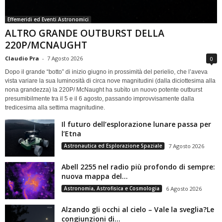
Effemeridi ed Eventi Astronomici
ALTRO GRANDE OUTBURST DELLA
220P/MCNAUGHT
Claudio Pra
-
7 Agosto 2026
0
Dopo il grande “botto” di inizio giugno in prossimità del perielio, che l’aveva
vista variare la sua luminosità di circa nove magnitudini (dalla diciottesima alla
nona grandezza) la 220P/ McNaught ha subìto un nuovo potente outburst
presumibilmente tra il 5 e il 6 agosto, passando improvvisamente dalla
tredicesima alla settima magnitudine.
Il futuro dell’esplorazione lunare passa per
l’Etna
Astronautica ed Esplorazione Spaziale
7 Agosto 2026
Abell 2255 nel radio più profondo di sempre:
nuova mappa del...
Astronomia, Astrofisica e Cosmologia
6 Agosto 2026
Alzando gli occhi al cielo – Vale la sveglia?Le
congiunzioni di...