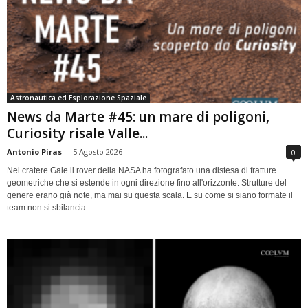
Astronautica ed Esplorazione Spaziale
News da Marte #45: un mare di poligoni,
Curiosity risale Valle...
Antonio Piras
-
5 Agosto 2026
0
Nel cratere Gale il rover della NASA ha fotografato una distesa di fratture
geometriche che si estende in ogni direzione fino all'orizzonte. Strutture del
genere erano già note, ma mai su questa scala. E su come si siano formate il
team non si sbilancia.