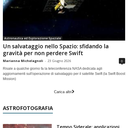
Astronautica ed Esplorazione Spaziale
Un salvataggio nello Spazio: sfidando la
gravità per non perdere Swift
Marianna Michelagnoli
-
23 Giugno 2026
0
Risale a qualche giorno fa la teleconferenza NASA dedicata agli
aggiornamenti sull'operazione di salvataggio per il satellite Swift (la Swift Boost
Mission)
Carica altri
ASTROFOTOGRAFIA
Tempo Siderale: applicazioni