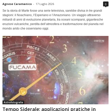
Agnese Caramanico
-
17 Luglio 2026
0
Se la storia di Marte fosse una serie televisiva, sarebbe divisa in tre grandi
stagioni: il Noachiano, l’Esperiano e l’Amazoniano. Un viaggio attraverso
miliardi di anni di evoluzione planetaria, tra oceani scomparsi, gigantesche
eruzioni vulcaniche, perdita dell’atmosfera e trasformazione del pianeta nel
mondo arido che osserviamo oggi.
Astrofotografia
Tempo Siderale: applicazioni pratiche in