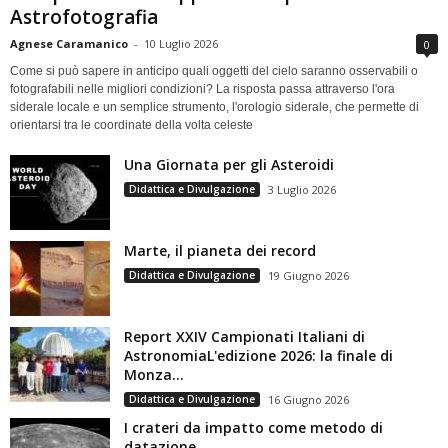
Astrofotografia
Agnese Caramanico
-
10 Luglio 2026
0
Come si può sapere in anticipo quali oggetti del cielo saranno osservabili o
fotografabili nelle migliori condizioni? La risposta passa attraverso l'ora
siderale locale e un semplice strumento, l'orologio siderale, che permette di
orientarsi tra le coordinate della volta celeste
Una Giornata per gli Asteroidi
Didattica e Divulgazione
3 Luglio 2026
Marte, il pianeta dei record
Didattica e Divulgazione
19 Giugno 2026
Report XXIV Campionati Italiani di
AstronomiaL'edizione 2026: la finale di
Monza...
Didattica e Divulgazione
16 Giugno 2026
I crateri da impatto come metodo di
datazione