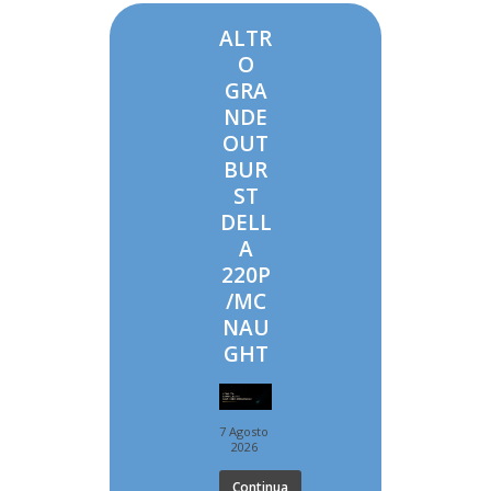
ALTR
O
GRA
NDE
OUT
BUR
ST
DELL
A
220P
/MC
NAU
GHT
7 Agosto
2026
Continua