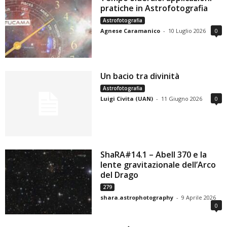
pratiche in Astrofotografia
Astrofotografia
Agnese Caramanico
-
10 Luglio 2026
0
Un bacio tra divinità
Astrofotografia
Luigi Civita (UAN)
-
11 Giugno 2026
0
ShaRA#14.1 – Abell 370 e la
lente gravitazionale dell’Arco
del Drago
279
shara.astrophotography
-
9 Aprile 2026
0