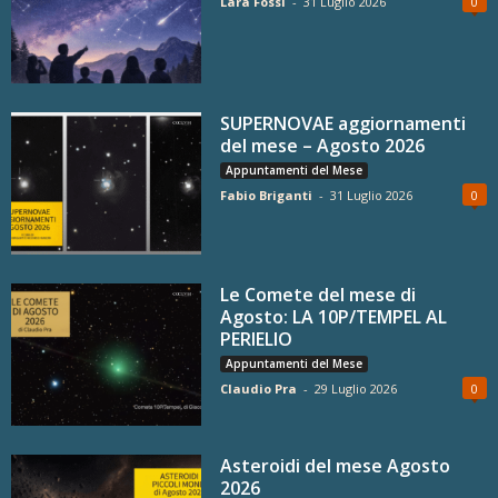
Lara Fossi
-
31 Luglio 2026
0
SUPERNOVAE aggiornamenti
del mese – Agosto 2026
Appuntamenti del Mese
Fabio Briganti
-
31 Luglio 2026
0
Le Comete del mese di
Agosto: LA 10P/TEMPEL AL
PERIELIO
Appuntamenti del Mese
Claudio Pra
-
29 Luglio 2026
0
Asteroidi del mese Agosto
2026