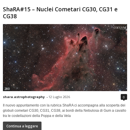
ShaRA#15 – Nuclei Cometari CG30, CG31 e
CG38
280
shara.astrophotography
-
12 Luglio 2026
0
Il nuovo appuntamento con la rubrica ShaRA ci accompagna alla scoperta dei
globuli cometari CG30, CG31, CG38, ai bordi della Nebulosa di Gum a cavallo
tra le costellazioni della Poppa e della Vela
Continua a leggere