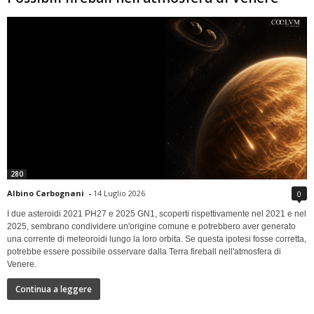
280
Albino Carbognani
-
14 Luglio 2026
0
I due asteroidi 2021 PH27 e 2025 GN1, scoperti rispettivamente nel 2021 e nel
2025, sembrano condividere un'origine comune e potrebbero aver generato
una corrente di meteoroidi lungo la loro orbita. Se questa ipotesi fosse corretta,
potrebbe essere possibile osservare dalla Terra fireball nell'atmosfera di
Venere.
Continua a leggere