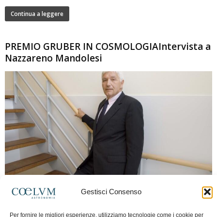
Continua a leggere
PREMIO GRUBER IN COSMOLOGIAIntervista a
Nazzareno Mandolesi
280
Gestisci Consenso
Frida Paolella
-
16 Giugno 2026
0
Intervista al professor Nazzareno Mandolesi, tra i protagonisti della cosmologia
Per fornire le migliori esperienze, utilizziamo tecnologie come i cookie per
spaziale europea e della missione Planck. Il dialogo ripercorre i principali