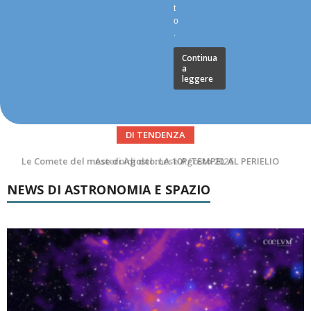
t
o
.
Continua
a
leggere
DI TENDENZA
Asteroidi del mese Agosto 2026
NEWS DI ASTRONOMIA E SPAZIO