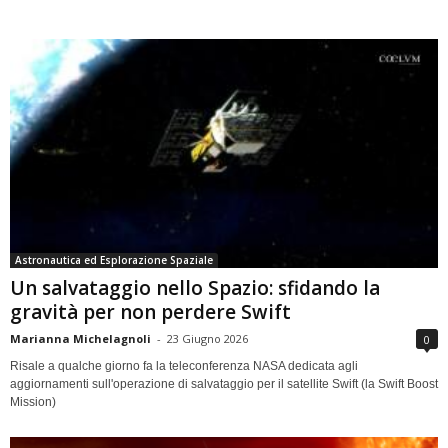
Astronautica ed Esplorazione Spaziale
Un salvataggio nello Spazio: sfidando la
gravità per non perdere Swift
Marianna Michelagnoli
-
23 Giugno 2026
0
Risale a qualche giorno fa la teleconferenza NASA dedicata agli
aggiornamenti sull'operazione di salvataggio per il satellite Swift (la Swift Boost
Mission)