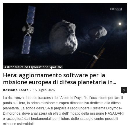
Astronautica ed Esplorazione Spaziale
Hera: aggiornamento software per la
missione europea di difesa planetaria in...
Rossana Conte
-
15 Luglio 2026
0
La ricorrenza da poco trascorsa dell’Asteroid Day offre l’occasione per fare il
punto su Hera, la prima missione europea dimostrativa dedicata alla difesa
planetaria. La sonda dell’ESA si prepara a raggiungere il sistema Didymos–
Dimorphos, dove analizzerà gli effetti dell’impatto della missione NASA DART
e raccoglierà dati fondamentali per il futuro delle strategie contro possibili
minacce asteroidali