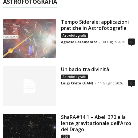
ASTROFOTOGRAFIA
Tempo Siderale: applicazioni
pratiche in Astrofotografia
Astrofotografia
Agnese Caramanico
-
10 Luglio 2026
0
Un bacio tra divinità
Astrofotografia
Luigi Civita (UAN)
-
11 Giugno 2026
0
ShaRA#14.1 – Abell 370 e la
lente gravitazionale dell’Arco
del Drago
279