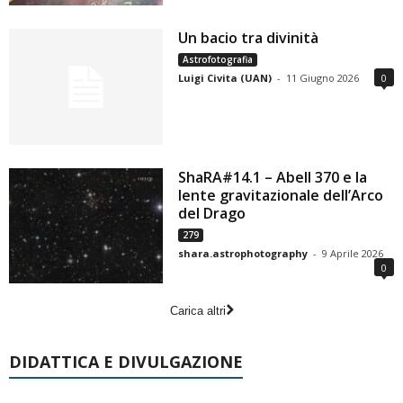
Un bacio tra divinità
Astrofotografia
Luigi Civita (UAN)
-
11 Giugno 2026
0
ShaRA#14.1 – Abell 370 e la
lente gravitazionale dell’Arco
del Drago
279
shara.astrophotography
-
9 Aprile 2026
0
Carica altri
DIDATTICA E DIVULGAZIONE