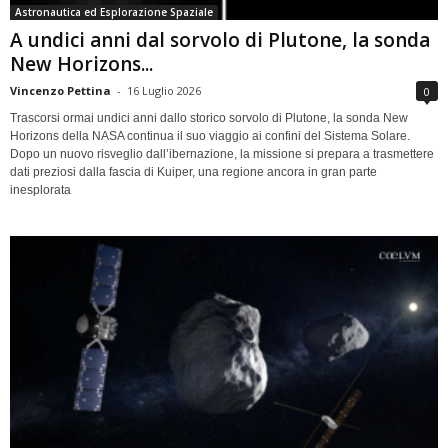
Astronautica ed Esplorazione Spaziale
A undici anni dal sorvolo di Plutone, la sonda
New Horizons...
Vincenzo Pettina
-
16 Luglio 2026
0
Trascorsi ormai undici anni dallo storico sorvolo di Plutone, la sonda New
Horizons della NASA continua il suo viaggio ai confini del Sistema Solare.
Dopo un nuovo risveglio dall’ibernazione, la missione si prepara a trasmettere
dati preziosi dalla fascia di Kuiper, una regione ancora in gran parte
inesplorata