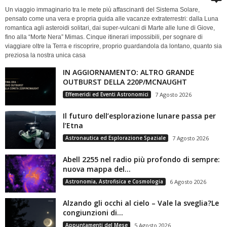
Un viaggio immaginario tra le mete più affascinanti del Sistema Solare,
pensato come una vera e propria guida alle vacanze extraterrestri: dalla Luna
romantica agli asteroidi solitari, dai super-vulcani di Marte alle lune di Giove,
fino alla “Morte Nera” Mimas. Cinque itinerari impossibili, per sognare di
viaggiare oltre la Terra e riscoprire, proprio guardandola da lontano, quanto sia
preziosa la nostra unica casa
IN AGGIORNAMENTO: ALTRO GRANDE
OUTBURST DELLA 220P/MCNAUGHT
Effemeridi ed Eventi Astronomici
7 Agosto 2026
Il futuro dell’esplorazione lunare passa per
l’Etna
Astronautica ed Esplorazione Spaziale
7 Agosto 2026
Abell 2255 nel radio più profondo di sempre:
nuova mappa del...
Astronomia, Astrofisica e Cosmologia
6 Agosto 2026
Alzando gli occhi al cielo – Vale la sveglia?Le
congiunzioni di...
Appuntamenti del Mese
5 Agosto 2026