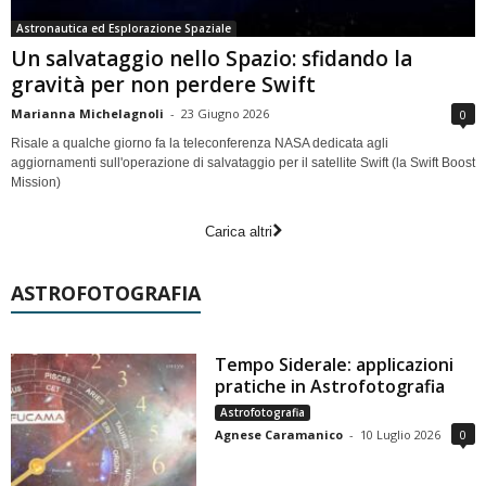
Astronautica ed Esplorazione Spaziale
Un salvataggio nello Spazio: sfidando la
gravità per non perdere Swift
Marianna Michelagnoli
-
23 Giugno 2026
0
Risale a qualche giorno fa la teleconferenza NASA dedicata agli
aggiornamenti sull'operazione di salvataggio per il satellite Swift (la Swift Boost
Mission)
Carica altri
ASTROFOTOGRAFIA
Tempo Siderale: applicazioni
pratiche in Astrofotografia
Astrofotografia
Agnese Caramanico
-
10 Luglio 2026
0