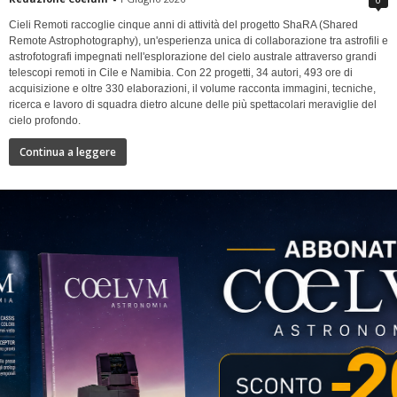
Cieli Remoti raccoglie cinque anni di attività del progetto ShaRA (Shared
Remote Astrophotography), un'esperienza unica di collaborazione tra astrofili e
astrofotografi impegnati nell'esplorazione del cielo australe attraverso grandi
telescopi remoti in Cile e Namibia. Con 22 progetti, 34 autori, 493 ore di
acquisizione e oltre 330 elaborazioni, il volume racconta immagini, tecniche,
ricerca e lavoro di squadra dietro alcune delle più spettacolari meraviglie del
cielo profondo.
Continua a leggere