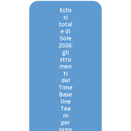
Eclis
si
total
e di
Sole
2026:
gli
stru
men
ti
del
Time
Base
line
Tea
m
per
prep