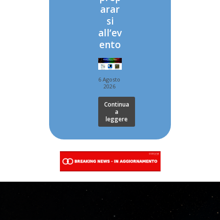
arar
si
all’ev
ento
6 Agosto
2026
Continua
a
leggere