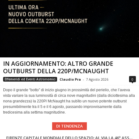
IN AGGIORNAMENTO: ALTRO GRANDE
OUTBURST DELLA 220P/MCNAUGHT
Claudio Pra
-
7 Agosto 2026
0
Effemeridi ed Eventi Astronomici
Dopo il grande “botto” di inizio giugno in prossimità del perielio, che l’aveva
vista variare la sua luminosità di circa nove magnitudini (dalla diciottesima alla
nona grandezza) la 220P/ McNaught ha subìto un nuovo potente outburst
presumibilmente tra il 5 e il 6 agosto, passando improvvisamente dalla
tredicesima alla settima magnitudine.
DI TENDENZA
SUPERNOVAE aggiornamenti del mese – Agosto 2026
Cielo del Mese di Agosto 2026