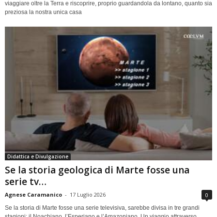
viaggiare oltre la Terra e riscoprire, proprio guardandola da lontano, quanto sia
preziosa la nostra unica casa
Didattica e Divulgazione
Se la storia geologica di Marte fosse una
serie tv…
Agnese Caramanico
-
17 Luglio 2026
0
Se la storia di Marte fosse una serie televisiva, sarebbe divisa in tre grandi
stagioni: il Noachiano, l’Esperiano e l’Amazoniano. Un viaggio attraverso