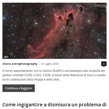
280
shara.astrophotography
-
12 Luglio 2026
0
Il nuovo appuntamento con la rubrica ShaRA ci accompagna alla scoperta dei
globuli cometari CG30, CG31, CG38, ai bordi della Nebulosa di Gum a cavallo
tra le costellazioni della Poppa e della Vela
Continua a leggere
Come ingigantire a dismisura un problema di