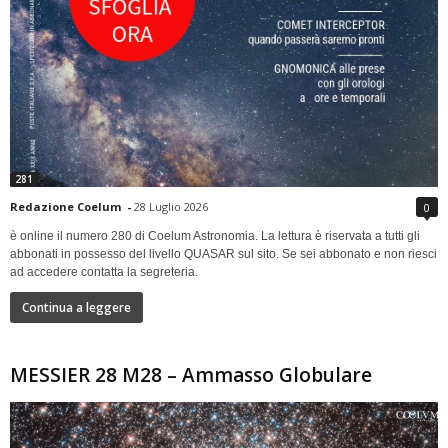
281
Redazione Coelum
-
28 Luglio 2026
0
è online il numero 280 di Coelum Astronomia. La lettura è riservata a tutti gli
abbonati in possesso del livello QUASAR sul sito. Se sei abbonato e non riesci
ad accedere contatta la segreteria.
Continua a leggere
MESSIER 28 M28 – Ammasso Globulare