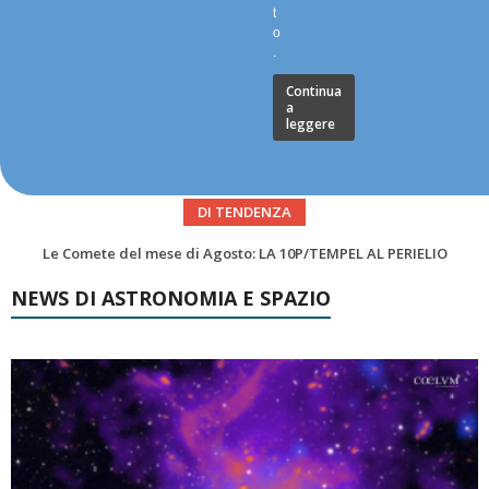
t
o
.
Continua
a
leggere
DI TENDENZA
Asteroidi del mese Agosto 2026
NEWS DI ASTRONOMIA E SPAZIO