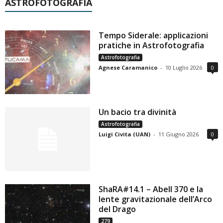
ASTROFOTOGRAFIA
Tempo Siderale: applicazioni
pratiche in Astrofotografia
Astrofotografia
Agnese Caramanico
-
10 Luglio 2026
0
Un bacio tra divinità
Astrofotografia
Luigi Civita (UAN)
-
11 Giugno 2026
0
ShaRA#14.1 – Abell 370 e la
lente gravitazionale dell’Arco
del Drago
279