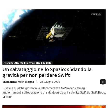
Astronautica ed Esplorazione Spaziale
Un salvataggio nello Spazio: sfidando la
gravità per non perdere Swift
Marianna Michelagnoli
-
23 Giugno 2026
0
Risale a qualche giorno fa la teleconferenza NASA dedicata agli
aggiornamenti sull'operazione di salvataggio per il satellite Swift (la Swift Boost
Mission)