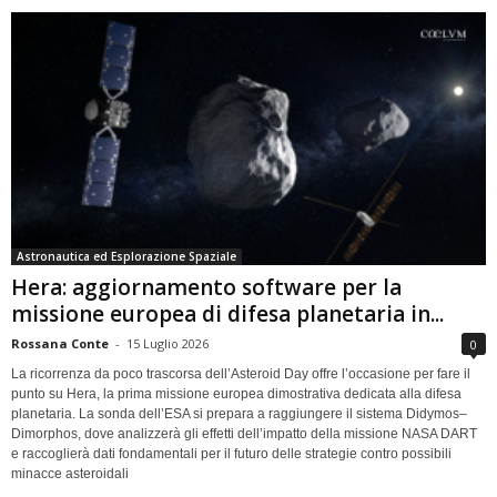
Astronautica ed Esplorazione Spaziale
Hera: aggiornamento software per la
missione europea di difesa planetaria in...
Rossana Conte
-
15 Luglio 2026
0
La ricorrenza da poco trascorsa dell’Asteroid Day offre l’occasione per fare il
punto su Hera, la prima missione europea dimostrativa dedicata alla difesa
planetaria. La sonda dell’ESA si prepara a raggiungere il sistema Didymos–
Dimorphos, dove analizzerà gli effetti dell’impatto della missione NASA DART
e raccoglierà dati fondamentali per il futuro delle strategie contro possibili
minacce asteroidali