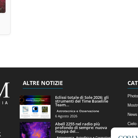
ALTRE NOTIZIE
CAT
Photo
Eclissi totale di Sole 2026: gli
strumenti del Time Baseline
Team...
Mostr
Astrotecnica e Osservazione
News 
6 Agosto 2026
Abell 2255 nel radio più
Cielo
profondo di sempre: nuova
mappa del...
Astro
Astronomia, Astrofisica e Cosmologia