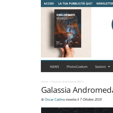
ACCEDI
LA TUA PUBBLICITÀ QUI?
NEWSLETTE
C
o
NEWS
PhotoCoelum
Sezioni
e
l
u
Home
>
Galassia Andromeda (M31)
Galassia Andromed
m
A
s
di
Oscar Cattina
inserita il
7 Ottobre 2019
t
r
o