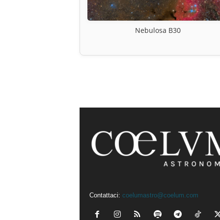
Nebulosa B30
Contattaci:
coelumastro@coelum.com