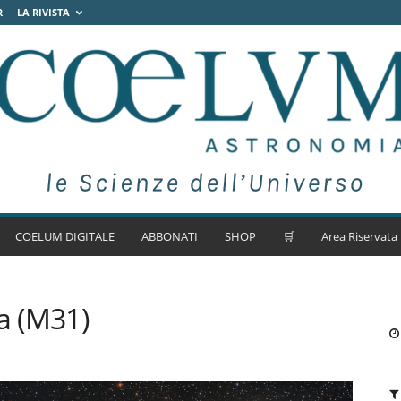
R
LA RIVISTA
COELUM DIGITALE
ABBONATI
SHOP
🛒
Area Riservata
a (M31)