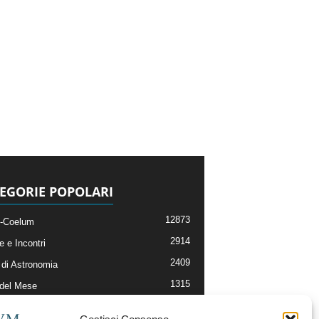
EGORIE POPOLARI
12873
-Coelum
2914
e e Incontri
2409
di Astronomia
1315
 del Mese
365
nomia, Astrofisica e Cosmologia