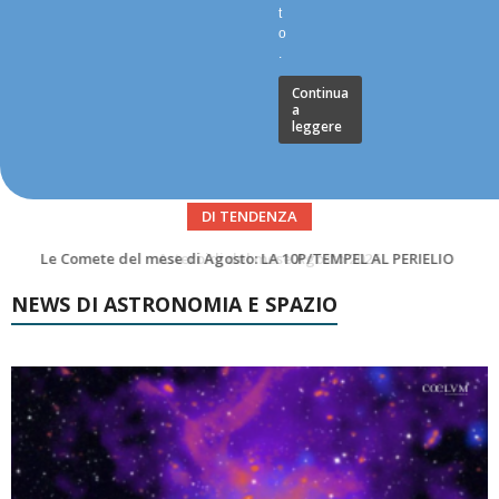
t
o
.
Continua
a
leggere
DI TENDENZA
Asteroidi del mese Agosto 2026
NEWS DI ASTRONOMIA E SPAZIO