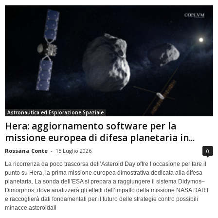
Astronautica ed Esplorazione Spaziale
Hera: aggiornamento software per la
missione europea di difesa planetaria in...
Rossana Conte
-
15 Luglio 2026
0
La ricorrenza da poco trascorsa dell’Asteroid Day offre l’occasione per fare il
punto su Hera, la prima missione europea dimostrativa dedicata alla difesa
planetaria. La sonda dell’ESA si prepara a raggiungere il sistema Didymos–
Dimorphos, dove analizzerà gli effetti dell’impatto della missione NASA DART
e raccoglierà dati fondamentali per il futuro delle strategie contro possibili
minacce asteroidali