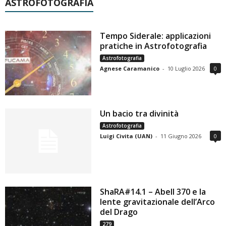
ASTROFOTOGRAFIA
Tempo Siderale: applicazioni
pratiche in Astrofotografia
Astrofotografia
Agnese Caramanico
-
10 Luglio 2026
0
Un bacio tra divinità
Astrofotografia
Luigi Civita (UAN)
-
11 Giugno 2026
0
ShaRA#14.1 – Abell 370 e la
lente gravitazionale dell’Arco
del Drago
279