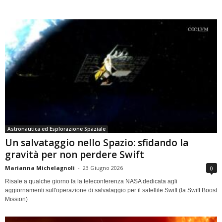
Astronautica ed Esplorazione Spaziale
Un salvataggio nello Spazio: sfidando la
gravità per non perdere Swift
Marianna Michelagnoli
-
23 Giugno 2026
0
Risale a qualche giorno fa la teleconferenza NASA dedicata agli
aggiornamenti sull'operazione di salvataggio per il satellite Swift (la Swift Boost
Mission)