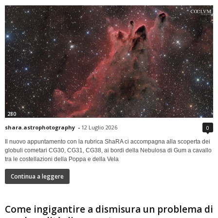
280
shara.astrophotography
-
12 Luglio 2026
0
Il nuovo appuntamento con la rubrica ShaRA ci accompagna alla scoperta dei
globuli cometari CG30, CG31, CG38, ai bordi della Nebulosa di Gum a cavallo
tra le costellazioni della Poppa e della Vela
Continua a leggere
Come ingigantire a dismisura un problema di