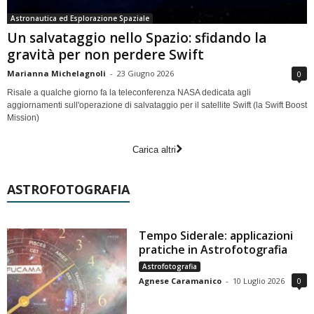
Astronautica ed Esplorazione Spaziale
Un salvataggio nello Spazio: sfidando la
gravità per non perdere Swift
Marianna Michelagnoli
-
23 Giugno 2026
0
Risale a qualche giorno fa la teleconferenza NASA dedicata agli
aggiornamenti sull'operazione di salvataggio per il satellite Swift (la Swift Boost
Mission)
Carica altri
ASTROFOTOGRAFIA
Tempo Siderale: applicazioni
pratiche in Astrofotografia
Astrofotografia
Agnese Caramanico
-
10 Luglio 2026
0