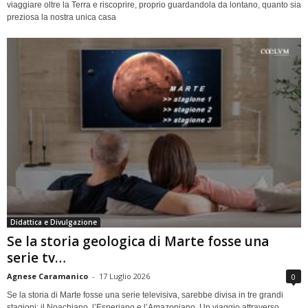
viaggiare oltre la Terra e riscoprire, proprio guardandola da lontano, quanto sia
preziosa la nostra unica casa
Didattica e Divulgazione
Se la storia geologica di Marte fosse una
serie tv…
Agnese Caramanico
-
17 Luglio 2026
0
Se la storia di Marte fosse una serie televisiva, sarebbe divisa in tre grandi
stagioni: il Noachiano, l’Esperiano e l’Amazoniano. Un viaggio attraverso