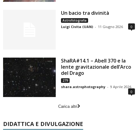
Un bacio tra divinità
Astrofotografia
Luigi Civita (UAN)
-
11 Giugno 2026
0
ShaRA#14.1 – Abell 370 e la
lente gravitazionale dell’Arco
del Drago
279
shara.astrophotography
-
9 Aprile 2026
0
Carica altri
DIDATTICA E DIVULGAZIONE