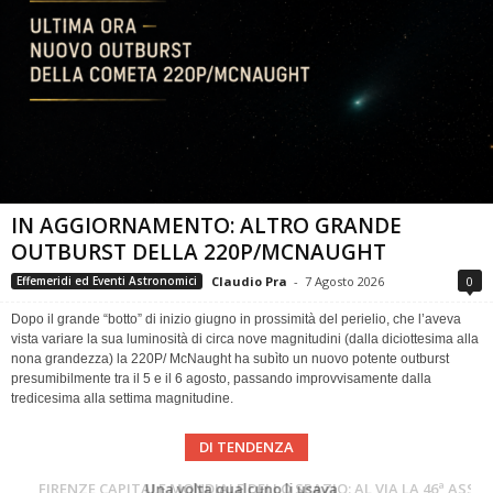
IN AGGIORNAMENTO: ALTRO GRANDE
OUTBURST DELLA 220P/MCNAUGHT
Claudio Pra
-
7 Agosto 2026
0
Effemeridi ed Eventi Astronomici
Dopo il grande “botto” di inizio giugno in prossimità del perielio, che l’aveva
vista variare la sua luminosità di circa nove magnitudini (dalla diciottesima alla
nona grandezza) la 220P/ McNaught ha subìto un nuovo potente outburst
presumibilmente tra il 5 e il 6 agosto, passando improvvisamente dalla
tredicesima alla settima magnitudine.
DI TENDENZA
Cielo del Mese di Agosto 2026
FIRENZE CAPITALE MONDIALE DELLO SPAZIO: AL VIA LA 46ª ASSEMBLEA SCIENTIFICA DEL COSPAR