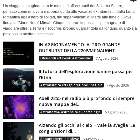
Un viaggio immaginario tra le mete più affascinanti del Sistema Solare,
pensato come una vera e propria guida alle vacanze extraterrestri: dalla Luna
romantica agli asteroidi solitari, dai super-vulcani di Marte alle lune di Giove,
fino alla “Morte Nera” Mimas. Cinque itinerari impossibili, per sognare di
viaggiare oltre la Terra e riscoprire, proprio guardandola da lontano, quanto sia
preziosa la nostra unica casa
IN AGGIORNAMENTO: ALTRO GRANDE
OUTBURST DELLA 220P/MCNAUGHT
Effemeridi ed Eventi Astronomici
7 Agosto 2026
Il futuro dell’esplorazione lunare passa per
l’Etna
Astronautica ed Esplorazione Spaziale
7 Agosto 2026
Abell 2255 nel radio più profondo di sempre:
nuova mappa del...
Astronomia, Astrofisica e Cosmologia
6 Agosto 2026
Alzando gli occhi al cielo – Vale la sveglia?Le
congiunzioni di...
Appuntamenti del Mese
5 Agosto 2026