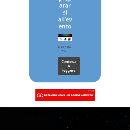
arar
si
all’ev
ento
6 Agosto
2026
Continua
a
leggere