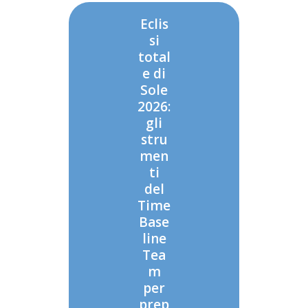
Eclis
si
total
e di
Sole
2026:
gli
stru
men
ti
del
Time
Base
line
Tea
m
per
prep