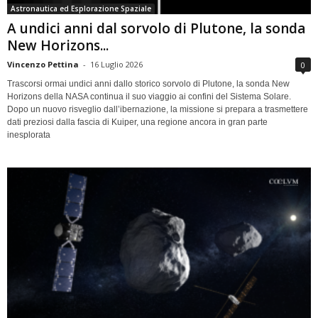
Astronautica ed Esplorazione Spaziale
A undici anni dal sorvolo di Plutone, la sonda
New Horizons...
Vincenzo Pettina
-
16 Luglio 2026
0
Trascorsi ormai undici anni dallo storico sorvolo di Plutone, la sonda New
Horizons della NASA continua il suo viaggio ai confini del Sistema Solare.
Dopo un nuovo risveglio dall’ibernazione, la missione si prepara a trasmettere
dati preziosi dalla fascia di Kuiper, una regione ancora in gran parte
inesplorata