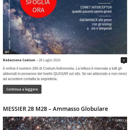
281
Redazione Coelum
-
28 Luglio 2026
0
è online il numero 280 di Coelum Astronomia. La lettura è riservata a tutti gli
abbonati in possesso del livello QUASAR sul sito. Se sei abbonato e non riesci
ad accedere contatta la segreteria.
Continua a leggere
MESSIER 28 M28 – Ammasso Globulare