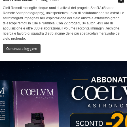
Cieli Remoti raccoglie cinque anni di attività del progetto ShaRA (Shared
Remote Astrophotography), un'esperienza unica di collaborazione tra astrofili e
astrofotografi impegnati nell'esplorazione del cielo australe attraverso grandi
telescopi remoti in Cile e Namibia. Con 22 progetti, 34 autori, 493 ore di
acquisizione e oltre 330 elaborazioni, il volume racconta immagini, tecniche,
ricerca e lavoro di squadra dietro alcune delle più spettacolari meraviglie del
cielo profondo.
Continua a leggere