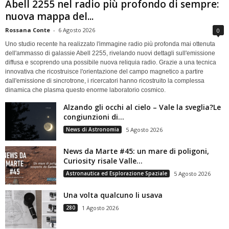
Abell 2255 nel radio più profondo di sempre:
nuova mappa del...
Rossana Conte
-
6 Agosto 2026
0
Uno studio recente ha realizzato l'immagine radio più profonda mai ottenuta
dell'ammasso di galassie Abell 2255, rivelando nuovi dettagli sull'emissione
diffusa e scoprendo una possibile nuova reliquia radio. Grazie a una tecnica
innovativa che ricostruisce l'orientazione del campo magnetico a partire
dall'emissione di sincrotrone, i ricercatori hanno ricostruito la complessa
dinamica che plasma questo enorme laboratorio cosmico.
Alzando gli occhi al cielo – Vale la sveglia?Le
congiunzioni di...
News di Astronomia
5 Agosto 2026
News da Marte #45: un mare di poligoni,
Curiosity risale Valle...
Astronautica ed Esplorazione Spaziale
5 Agosto 2026
Una volta qualcuno li usava
280
1 Agosto 2026