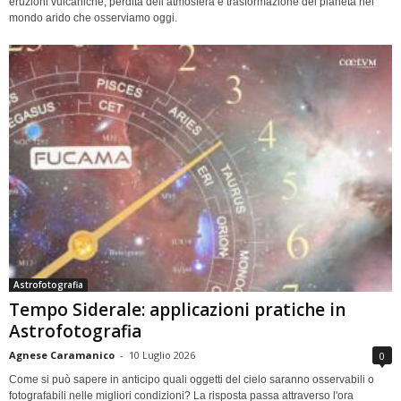
eruzioni vulcaniche, perdita dell’atmosfera e trasformazione del pianeta nel
mondo arido che osserviamo oggi.
Astrofotografia
Tempo Siderale: applicazioni pratiche in
Astrofotografia
Agnese Caramanico
-
10 Luglio 2026
0
Come si può sapere in anticipo quali oggetti del cielo saranno osservabili o
fotografabili nelle migliori condizioni? La risposta passa attraverso l'ora