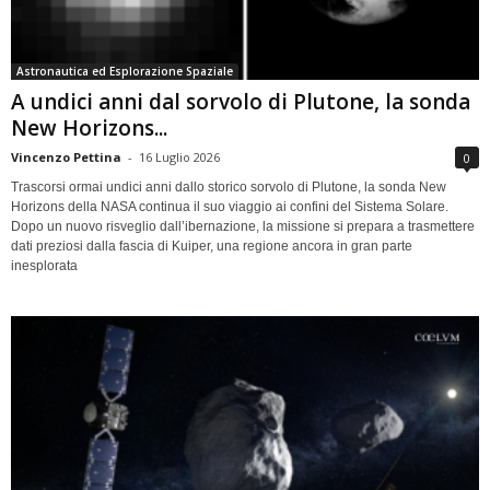
Astronautica ed Esplorazione Spaziale
A undici anni dal sorvolo di Plutone, la sonda
New Horizons...
Vincenzo Pettina
-
16 Luglio 2026
0
Trascorsi ormai undici anni dallo storico sorvolo di Plutone, la sonda New
Horizons della NASA continua il suo viaggio ai confini del Sistema Solare.
Dopo un nuovo risveglio dall’ibernazione, la missione si prepara a trasmettere
dati preziosi dalla fascia di Kuiper, una regione ancora in gran parte
inesplorata