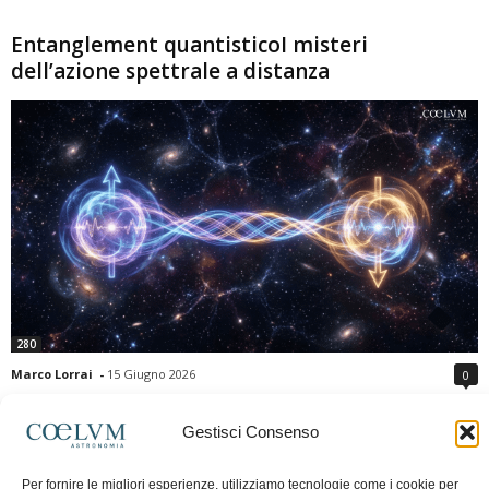
Entanglement quantisticoI misteri
dell’azione spettrale a distanza
280
Marco Lorrai
-
15 Giugno 2026
0
L'entanglement quantistico è uno dei fenomeni più sorprendenti della fisica
moderna: due particelle possono mostrare correlazioni che sembrano ignorare
Gestisci Consenso
la distanza che le separa. Gli esperimenti e i teoremi di Bell hanno escluso le
semplici spiegazioni basate su "variabili nascoste" locali, confermando le
Per fornire le migliori esperienze, utilizziamo tecnologie come i cookie per
previsioni della meccanica quantistica. Nonostante ciò, l'entanglement non