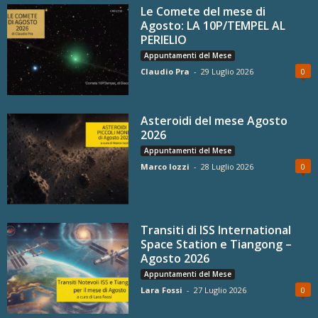
Le Comete del mese di
Agosto: LA 10P/TEMPEL AL
PERIELIO
Appuntamenti del Mese
Claudio Pra
-
29 Luglio 2026
0
Asteroidi del mese Agosto
2026
Appuntamenti del Mese
Marco Iozzi
-
28 Luglio 2026
0
Transiti di ISS International
Space Station e Tiangong –
Agosto 2026
Appuntamenti del Mese
Lara Fossi
-
27 Luglio 2026
0