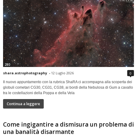
280
shara.astrophotography
-
12 Luglio 2026
0
Il nuovo appuntamento con la rubrica ShaRA ci accompagna alla scoperta dei
globuli cometari CG30, CG31, CG38, ai bordi della Nebulosa di Gum a cavallo
tra le costellazioni della Poppa e della Vela
Continua a leggere
Come ingigantire a dismisura un problema di
una banalità disarmante