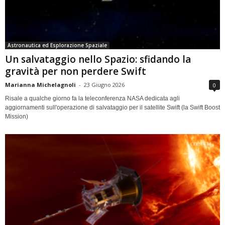
Astronautica ed Esplorazione Spaziale
Un salvataggio nello Spazio: sfidando la
gravità per non perdere Swift
Marianna Michelagnoli
-
23 Giugno 2026
0
Risale a qualche giorno fa la teleconferenza NASA dedicata agli
aggiornamenti sull'operazione di salvataggio per il satellite Swift (la Swift Boost
Mission)