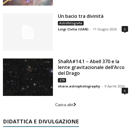
Un bacio tra divinità
Astrofotografia
Luigi Civita (UAN)
-
11 Giugno 2026
0
ShaRA#14.1 – Abell 370 e la
lente gravitazionale dell’Arco
del Drago
279
shara.astrophotography
-
9 Aprile 2026
0
Carica altri
DIDATTICA E DIVULGAZIONE