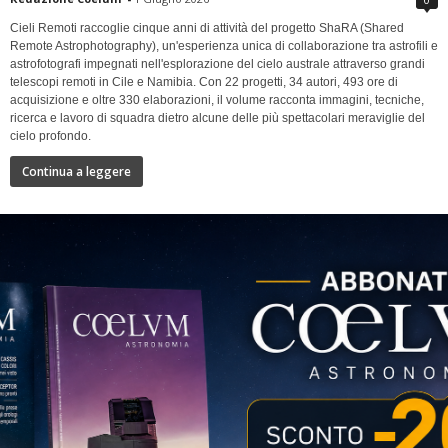
Cieli Remoti raccoglie cinque anni di attività del progetto ShaRA (Shared
Remote Astrophotography), un'esperienza unica di collaborazione tra astrofili e
astrofotografi impegnati nell'esplorazione del cielo australe attraverso grandi
telescopi remoti in Cile e Namibia. Con 22 progetti, 34 autori, 493 ore di
acquisizione e oltre 330 elaborazioni, il volume racconta immagini, tecniche,
ricerca e lavoro di squadra dietro alcune delle più spettacolari meraviglie del
cielo profondo.
Continua a leggere