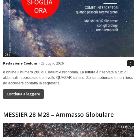
281
Redazione Coelum
-
28 Luglio 2026
0
è online il numero 280 di Coelum Astronomia. La lettura è riservata a tutti gli
abbonati in possesso del livello QUASAR sul sito. Se sei abbonato e non riesci
ad accedere contatta la segreteria.
Continua a leggere
MESSIER 28 M28 – Ammasso Globulare