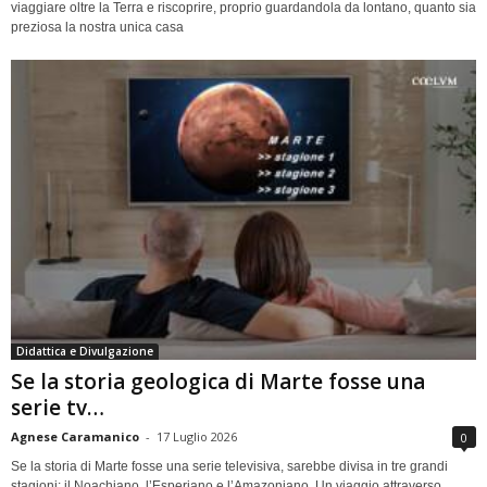
viaggiare oltre la Terra e riscoprire, proprio guardandola da lontano, quanto sia
preziosa la nostra unica casa
Didattica e Divulgazione
Se la storia geologica di Marte fosse una
serie tv…
Agnese Caramanico
-
17 Luglio 2026
0
Se la storia di Marte fosse una serie televisiva, sarebbe divisa in tre grandi
stagioni: il Noachiano, l’Esperiano e l’Amazoniano. Un viaggio attraverso