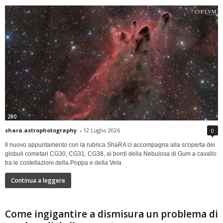
280
shara.astrophotography
-
12 Luglio 2026
0
Il nuovo appuntamento con la rubrica ShaRA ci accompagna alla scoperta dei
globuli cometari CG30, CG31, CG38, ai bordi della Nebulosa di Gum a cavallo
tra le costellazioni della Poppa e della Vela
Continua a leggere
Come ingigantire a dismisura un problema di