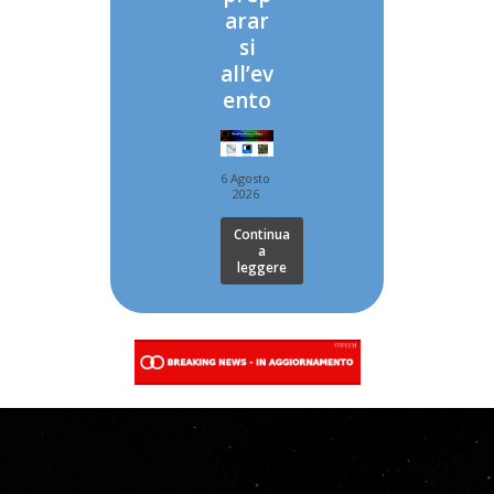
arar
si
all’ev
ento
6 Agosto
2026
Continua
a
leggere