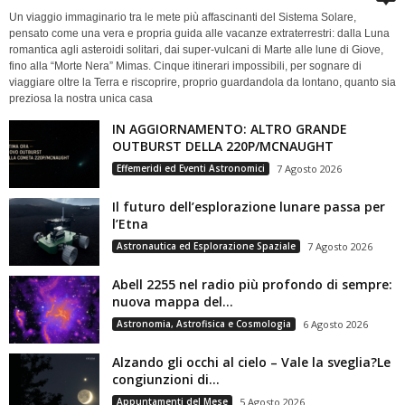
Un viaggio immaginario tra le mete più affascinanti del Sistema Solare,
pensato come una vera e propria guida alle vacanze extraterrestri: dalla Luna
romantica agli asteroidi solitari, dai super-vulcani di Marte alle lune di Giove,
fino alla “Morte Nera” Mimas. Cinque itinerari impossibili, per sognare di
viaggiare oltre la Terra e riscoprire, proprio guardandola da lontano, quanto sia
preziosa la nostra unica casa
IN AGGIORNAMENTO: ALTRO GRANDE
OUTBURST DELLA 220P/MCNAUGHT
Effemeridi ed Eventi Astronomici
7 Agosto 2026
Il futuro dell’esplorazione lunare passa per
l’Etna
Astronautica ed Esplorazione Spaziale
7 Agosto 2026
Abell 2255 nel radio più profondo di sempre:
nuova mappa del...
Astronomia, Astrofisica e Cosmologia
6 Agosto 2026
Alzando gli occhi al cielo – Vale la sveglia?Le
congiunzioni di...
Appuntamenti del Mese
5 Agosto 2026