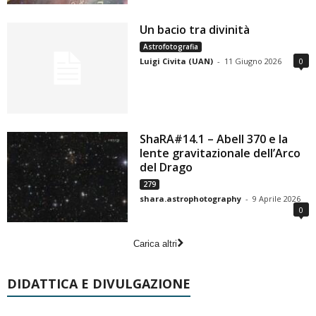
Un bacio tra divinità
Astrofotografia
Luigi Civita (UAN)
-
11 Giugno 2026
0
ShaRA#14.1 – Abell 370 e la
lente gravitazionale dell’Arco
del Drago
279
shara.astrophotography
-
9 Aprile 2026
0
Carica altri
DIDATTICA E DIVULGAZIONE