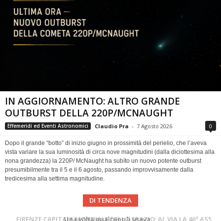
IN AGGIORNAMENTO: ALTRO GRANDE
OUTBURST DELLA 220P/MCNAUGHT
Claudio Pra
-
7 Agosto 2026
0
Effemeridi ed Eventi Astronomici
Dopo il grande “botto” di inizio giugno in prossimità del perielio, che l’aveva
vista variare la sua luminosità di circa nove magnitudini (dalla diciottesima alla
nona grandezza) la 220P/ McNaught ha subìto un nuovo potente outburst
presumibilmente tra il 5 e il 6 agosto, passando improvvisamente dalla
tredicesima alla settima magnitudine.
DI TENDENZA
Cielo del Mese di Agosto 2026
FIRENZE CAPITALE MONDIALE DELLO SPAZIO: AL VIA LA 46ª ASSEMBLEA SCIENTIFICA DEL COSPAR