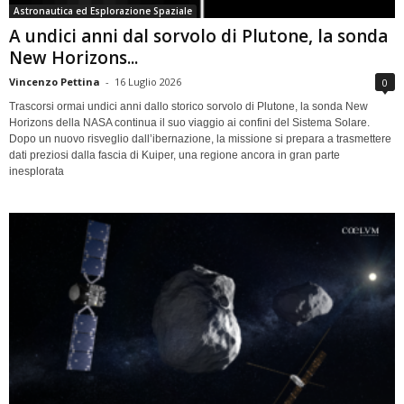
Astronautica ed Esplorazione Spaziale
A undici anni dal sorvolo di Plutone, la sonda
New Horizons...
Vincenzo Pettina
-
16 Luglio 2026
0
Trascorsi ormai undici anni dallo storico sorvolo di Plutone, la sonda New
Horizons della NASA continua il suo viaggio ai confini del Sistema Solare.
Dopo un nuovo risveglio dall’ibernazione, la missione si prepara a trasmettere
dati preziosi dalla fascia di Kuiper, una regione ancora in gran parte
inesplorata