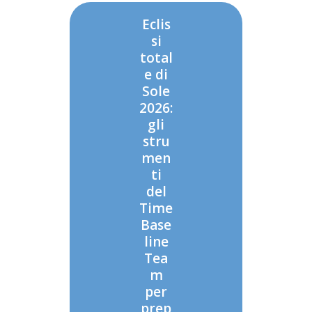
Eclis
si
total
e di
Sole
2026:
gli
stru
men
ti
del
Time
Base
line
Tea
m
per
prep