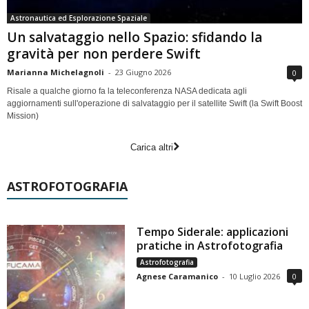
Astronautica ed Esplorazione Spaziale
Un salvataggio nello Spazio: sfidando la
gravità per non perdere Swift
Marianna Michelagnoli
-
23 Giugno 2026
0
Risale a qualche giorno fa la teleconferenza NASA dedicata agli
aggiornamenti sull'operazione di salvataggio per il satellite Swift (la Swift Boost
Mission)
Carica altri
ASTROFOTOGRAFIA
Tempo Siderale: applicazioni
pratiche in Astrofotografia
Astrofotografia
Agnese Caramanico
-
10 Luglio 2026
0