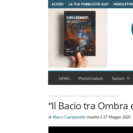
ACCEDI
LA TUA PUBBLICITÀ QUI?
NEWSLETTE
C
o
NEWS
PhotoCoelum
Sezioni
e
l
u
Home
>
- Nessuno
>
“Il Bacio Tra Ombra E Luce”
“Il Bacio tra Ombra 
m
A
s
di
Marco Campaniello
inserita il
27 Maggio 2026
t
r
o