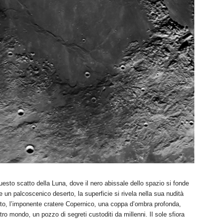
esto scatto della Luna, dove il nero abissale dello spazio si fonde
e un palcoscenico deserto, la superficie si rivela nella sua nudità
 alto, l’imponente cratere Copernico, una coppa d’ombra profonda,
ro mondo, un pozzo di segreti custoditi da millenni. Il sole sfiora