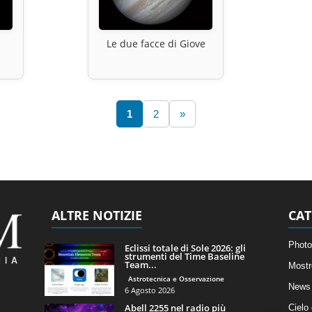
Le due facce di Giove
1
2
»
ALTRE NOTIZIE
CAT
Photo
Eclissi totale di Sole 2026: gli
strumenti del Time Baseline
Team...
Mostr
Astrotecnica e Osservazione
News 
6 Agosto 2026
Abell 2255 nel radio più
Cielo