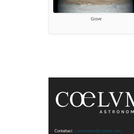
Giove
Contattaci:
coelumastro@coelum.com