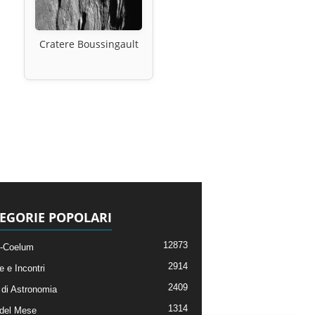
Cratere Boussingault
EGORIE POPOLARI
12873
-Coelum
2914
e e Incontri
2409
di Astronomia
1314
 del Mese