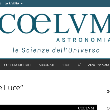
R
LA RIVISTA
COELUM DIGITALE
ABBONATI
SHOP
🛒
Area Riservata
e Luce”