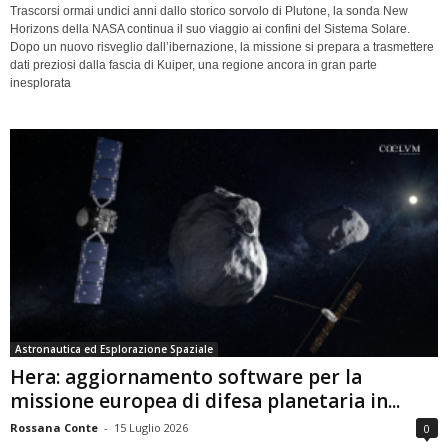
Trascorsi ormai undici anni dallo storico sorvolo di Plutone, la sonda New
Horizons della NASA continua il suo viaggio ai confini del Sistema Solare.
Dopo un nuovo risveglio dall’ibernazione, la missione si prepara a trasmettere
dati preziosi dalla fascia di Kuiper, una regione ancora in gran parte
inesplorata
Astronautica ed Esplorazione Spaziale
Hera: aggiornamento software per la
missione europea di difesa planetaria in...
Rossana Conte
-
15 Luglio 2026
0