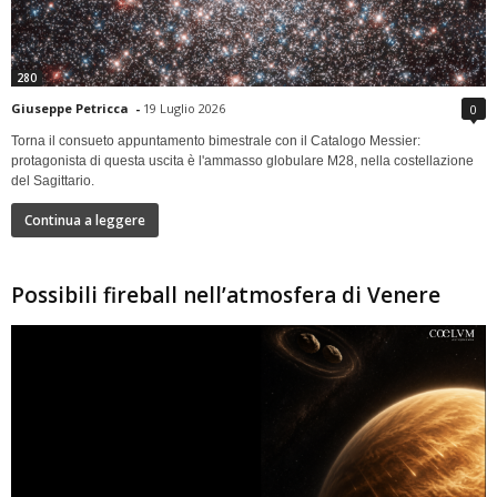
280
Giuseppe Petricca
-
19 Luglio 2026
0
Torna il consueto appuntamento bimestrale con il Catalogo Messier:
protagonista di questa uscita è l'ammasso globulare M28, nella costellazione
del Sagittario.
Continua a leggere
Possibili fireball nell’atmosfera di Venere