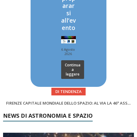
arar
si
all’ev
ento
6 Agosto
2026
Continua
a
leggere
DI TENDENZA
SUPERNOVAE aggiornamenti del mese – Agosto 2026
Cielo del Mese di Agosto 2026
NEWS DI ASTRONOMIA E SPAZIO