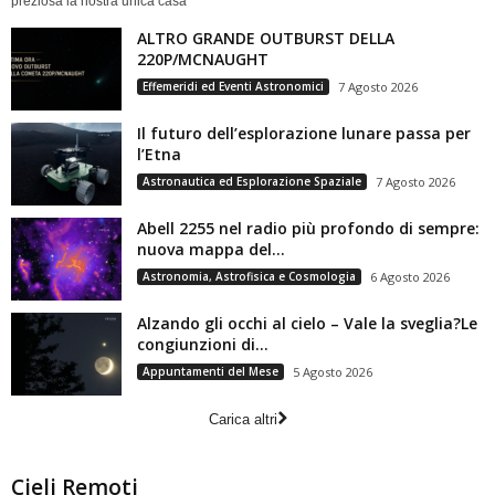
preziosa la nostra unica casa
ALTRO GRANDE OUTBURST DELLA
220P/MCNAUGHT
Effemeridi ed Eventi Astronomici
7 Agosto 2026
Il futuro dell’esplorazione lunare passa per
l’Etna
Astronautica ed Esplorazione Spaziale
7 Agosto 2026
Abell 2255 nel radio più profondo di sempre:
nuova mappa del...
Astronomia, Astrofisica e Cosmologia
6 Agosto 2026
Alzando gli occhi al cielo – Vale la sveglia?Le
congiunzioni di...
Appuntamenti del Mese
5 Agosto 2026
Carica altri
Cieli Remoti