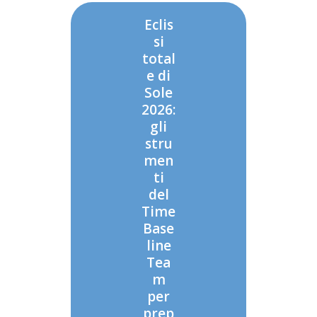
Eclis
si
total
e di
Sole
2026:
gli
stru
men
ti
del
Time
Base
line
Tea
m
per
prep