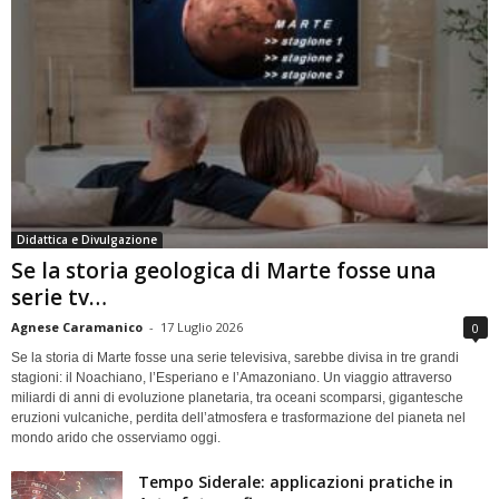
Didattica e Divulgazione
Se la storia geologica di Marte fosse una
serie tv…
Agnese Caramanico
-
17 Luglio 2026
0
Se la storia di Marte fosse una serie televisiva, sarebbe divisa in tre grandi
stagioni: il Noachiano, l’Esperiano e l’Amazoniano. Un viaggio attraverso
miliardi di anni di evoluzione planetaria, tra oceani scomparsi, gigantesche
eruzioni vulcaniche, perdita dell’atmosfera e trasformazione del pianeta nel
mondo arido che osserviamo oggi.
Tempo Siderale: applicazioni pratiche in