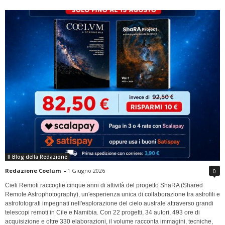
Il Blog della Redazione
Redazione Coelum
-
1 Giugno 2026
0
Cieli Remoti raccoglie cinque anni di attività del progetto ShaRA (Shared
Remote Astrophotography), un'esperienza unica di collaborazione tra astrofili e
astrofotografi impegnati nell'esplorazione del cielo australe attraverso grandi
telescopi remoti in Cile e Namibia. Con 22 progetti, 34 autori, 493 ore di
acquisizione e oltre 330 elaborazioni, il volume racconta immagini, tecniche,