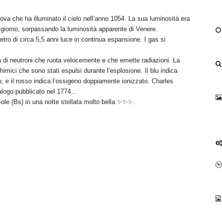
va che ha illuminato il cielo nell’anno 1054. La sua luminosità era
l giorno, sorpassando la luminosità apparente di Venere.
etro di circa 5,5 anni luce in continua espansione. I gas si
la di neutroni che ruota velocemente e che emette radiazioni. La
himici che sono stati espulsi durante l’esplosione. Il blu indica
to, e il rosso indica l’ossigeno doppiamente ionizzato. Charles
talogo pubblicato nel 1774…
Sole (Bs) in una notte stellata molto bella ✨✨✨.