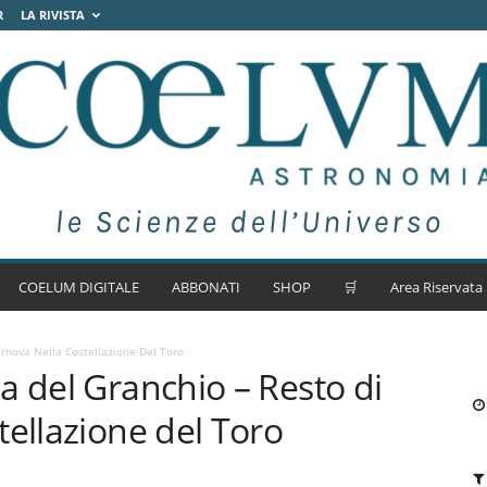
R
LA RIVISTA
COELUM DIGITALE
ABBONATI
SHOP
🛒
Area Riservata
rnova Nella Costellazione Del Toro
a del Granchio – Resto di
tellazione del Toro