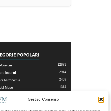
EGORIE POPOLARI
12873
-Coelum
2914
e e Incontri
2409
di Astronomia
1314
 del Mese
365
nomia, Astrofisica e Cosmologia
Gestisci Consenso
268
li e Risorse On-Line
192
og della Redazione