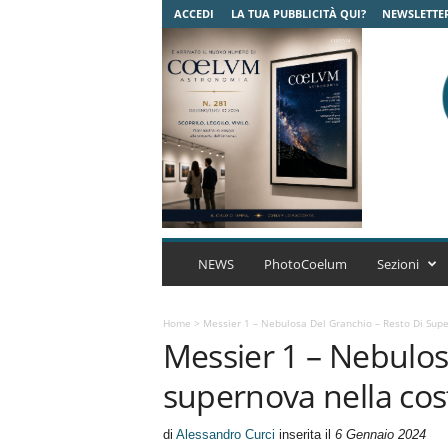
ACCEDI
LA TUA PUBBLICITÀ QUI?
NEWSLETTE
C
o
NEWS
PhotoCoelum
Sezioni
e
l
u
Home
>
Messier 1 – Nebulosa Del Granchio – Resto Di Supe
Messier 1 – Nebulos
m
A
supernova nella cos
s
t
r
di
Alessandro Curci
inserita il
6 Gennaio 2024
o