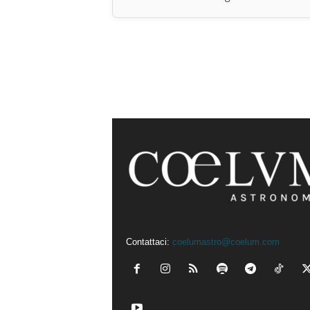
Contattaci:
coelumastro@coelum.com