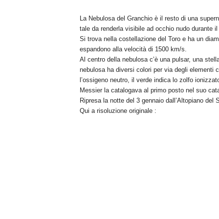
n
La Nebulosa del Granchio è il resto di una superno
o
tale da renderla visibile ad occhio nudo durante i
m
Si trova nella costellazione del Toro e ha un diam
i
espandono alla velocità di 1500 km/s.
a
Al centro della nebulosa c’è una pulsar, una stel
nebulosa ha diversi colori per via degli elementi c
l’ossigeno neutro, il verde indica lo zolfo ionizza
Messier la catalogava al primo posto nel suo ca
Ripresa la notte del 3 gennaio dall’Altopiano del 
Qui a risoluzione originale :