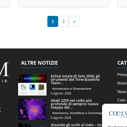
1
2
»
ALTRE NOTIZIE
CAT
Photo
Eclissi totale di Sole 2026: gli
strumenti del Time Baseline
Team...
Mostr
Astrotecnica e Osservazione
News 
6 Agosto 2026
Abell 2255 nel radio più
Cielo
profondo di sempre: nuova
mappa del...
Astro
Astronomia, Astrofisica e Cosmologia
Artico
6 Agosto 2026
Alzando gli occhi al cielo – Vale
Il Bl