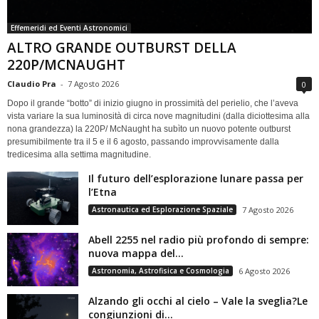
Effemeridi ed Eventi Astronomici
ALTRO GRANDE OUTBURST DELLA
220P/MCNAUGHT
Claudio Pra
-
7 Agosto 2026
0
Dopo il grande “botto” di inizio giugno in prossimità del perielio, che l’aveva
vista variare la sua luminosità di circa nove magnitudini (dalla diciottesima alla
nona grandezza) la 220P/ McNaught ha subìto un nuovo potente outburst
presumibilmente tra il 5 e il 6 agosto, passando improvvisamente dalla
tredicesima alla settima magnitudine.
Il futuro dell’esplorazione lunare passa per
l’Etna
Astronautica ed Esplorazione Spaziale
7 Agosto 2026
Abell 2255 nel radio più profondo di sempre:
nuova mappa del...
Astronomia, Astrofisica e Cosmologia
6 Agosto 2026
Alzando gli occhi al cielo – Vale la sveglia?Le
congiunzioni di...