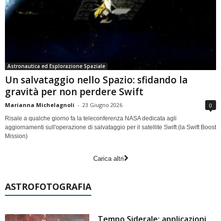
Astronautica ed Esplorazione Spaziale
Un salvataggio nello Spazio: sfidando la
gravità per non perdere Swift
Marianna Michelagnoli
-
23 Giugno 2026
0
Risale a qualche giorno fa la teleconferenza NASA dedicata agli
aggiornamenti sull'operazione di salvataggio per il satellite Swift (la Swift Boost
Mission)
Carica altri
ASTROFOTOGRAFIA
Tempo Siderale: applicazioni