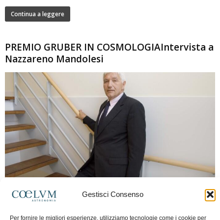
Continua a leggere
PREMIO GRUBER IN COSMOLOGIAIntervista a
Nazzareno Mandolesi
280
Gestisci Consenso
Frida Paolella
-
16 Giugno 2026
0
Intervista al professor Nazzareno Mandolesi, tra i protagonisti della cosmologia
Per fornire le migliori esperienze, utilizziamo tecnologie come i cookie per
spaziale europea e della missione Planck. Il dialogo ripercorre i principali