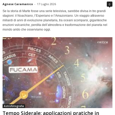
Agnese Caramanico
-
17 Luglio 2026
0
Se la storia di Marte fosse una serie televisiva, sarebbe divisa in tre grandi
stagioni: il Noachiano, l’Esperiano e l’Amazoniano. Un viaggio attraverso
miliardi di anni di evoluzione planetaria, tra oceani scomparsi, gigantesche
eruzioni vulcaniche, perdita dell’atmosfera e trasformazione del pianeta nel
mondo arido che osserviamo oggi.
Astrofotografia
Tempo Siderale: applicazioni pratiche in