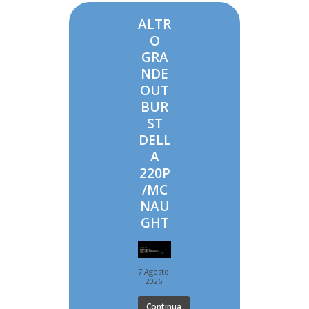
ALTR
O
GRA
NDE
OUT
BUR
ST
DELL
A
220P
/MC
NAU
GHT
7 Agosto
2026
Continua