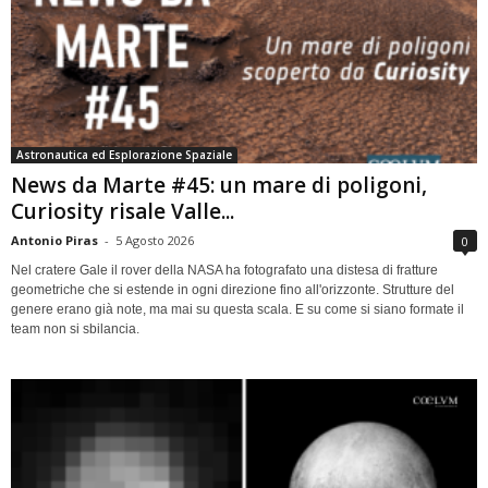
Astronautica ed Esplorazione Spaziale
News da Marte #45: un mare di poligoni,
Curiosity risale Valle...
Antonio Piras
-
5 Agosto 2026
0
Nel cratere Gale il rover della NASA ha fotografato una distesa di fratture
geometriche che si estende in ogni direzione fino all'orizzonte. Strutture del
genere erano già note, ma mai su questa scala. E su come si siano formate il
team non si sbilancia.