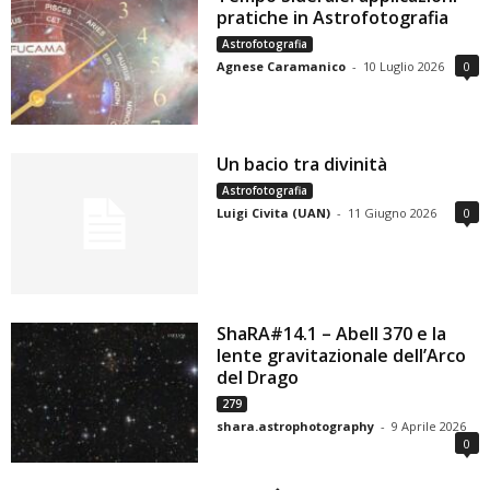
pratiche in Astrofotografia
Astrofotografia
Agnese Caramanico
-
10 Luglio 2026
0
Un bacio tra divinità
Astrofotografia
Luigi Civita (UAN)
-
11 Giugno 2026
0
ShaRA#14.1 – Abell 370 e la
lente gravitazionale dell’Arco
del Drago
279
shara.astrophotography
-
9 Aprile 2026
0