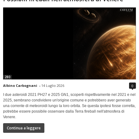
280
Albino Carbognani
-
14 Luglio 2026
0
I due asteroidi 2021 PH27 e 2025 GN1, scoperti rispettivamente nel 2021 e nel
2025, sembrano condividere un'origine comune e potrebbero aver generato
una corrente di meteoroidi lungo la loro orbita. Se questa ipotesi fosse corretta,
potrebbe essere possibile osservare dalla Terra fireball nell'atmosfera di
Venere.
Continua a leggere