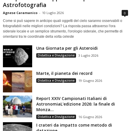
Astrofotografia
Agnese Caramanico
-
10 Luglio 2026
0
Come si può sapere in anticipo quali oggetti del cielo saranno osservabili o
fotografabili nelle migliori condizioni? La risposta passa attraverso l'ora
siderale locale e un semplice strumento, l'orologio siderale, che permette di
orientarsi tra le coordinate della volta celeste
Una Giornata per gli Asteroidi
Didattica e Divulgazione
3 Luglio 2026
Marte, il pianeta dei record
Didattica e Divulgazione
19 Giugno 2026
Report XXIV Campionati Italiani di
AstronomiaL'edizione 2026: la finale di
Monza...
Didattica e Divulgazione
16 Giugno 2026
I crateri da impatto come metodo di
datazione