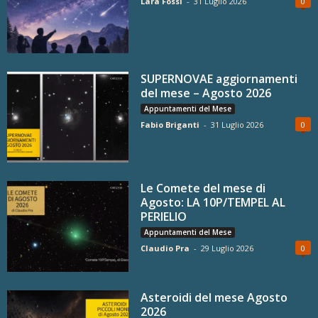
Lara Fossi
-
31 Luglio 2026
0
SUPERNOVAE aggiornamenti
del mese – Agosto 2026
Appuntamenti del Mese
Fabio Briganti
-
31 Luglio 2026
0
Le Comete del mese di
Agosto: LA 10P/TEMPEL AL
PERIELIO
Appuntamenti del Mese
Claudio Pra
-
29 Luglio 2026
0
Asteroidi del mese Agosto
2026