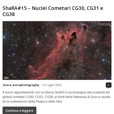
ShaRA#15 – Nuclei Cometari CG30, CG31 e
CG38
280
shara.astrophotography
-
12 Luglio 2026
0
Il nuovo appuntamento con la rubrica ShaRA ci accompagna alla scoperta dei
globuli cometari CG30, CG31, CG38, ai bordi della Nebulosa di Gum a cavallo
tra le costellazioni della Poppa e della Vela
Continua a leggere