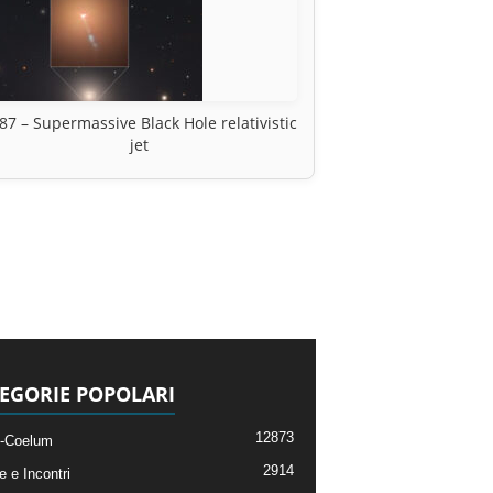
87 – Supermassive Black Hole relativistic
jet
EGORIE POPOLARI
12873
-Coelum
2914
e e Incontri