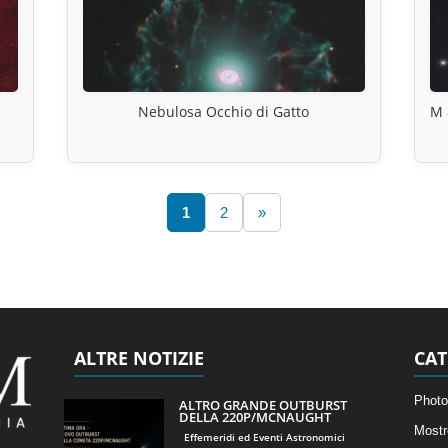
Nebulosa Occhio di Gatto
M 
1
2
»
ALTRE NOTIZIE
CAT
Photo
ALTRO GRANDE OUTBURST
DELLA 220P/MCNAUGHT
Mostr
Effemeridi ed Eventi Astronomici