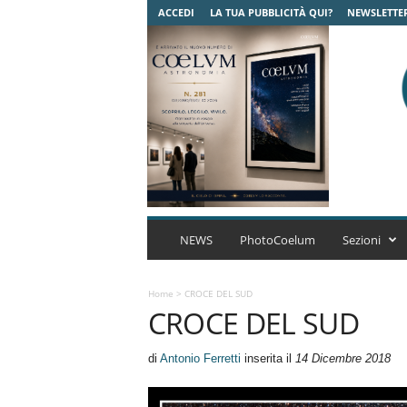
ACCEDI
LA TUA PUBBLICITÀ QUI?
NEWSLETTE
C
o
NEWS
PhotoCoelum
Sezioni
e
l
u
Home
>
CROCE DEL SUD
CROCE DEL SUD
m
A
s
di
Antonio Ferretti
inserita il
14 Dicembre 2018
t
r
o