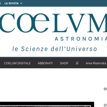
R
LA RIVISTA
COELUM DIGITALE
ABBONATI
SHOP
🛒
Area Riservata