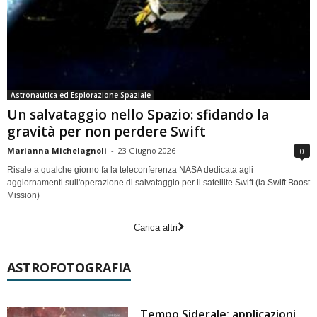
Astronautica ed Esplorazione Spaziale
Un salvataggio nello Spazio: sfidando la
gravità per non perdere Swift
Marianna Michelagnoli
-
23 Giugno 2026
0
Risale a qualche giorno fa la teleconferenza NASA dedicata agli
aggiornamenti sull'operazione di salvataggio per il satellite Swift (la Swift Boost
Mission)
Carica altri
ASTROFOTOGRAFIA
Tempo Siderale: applicazioni