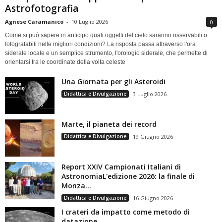
Astrofotografia
Agnese Caramanico
-
10 Luglio 2026
0
Come si può sapere in anticipo quali oggetti del cielo saranno osservabili o
fotografabili nelle migliori condizioni? La risposta passa attraverso l'ora
siderale locale e un semplice strumento, l'orologio siderale, che permette di
orientarsi tra le coordinate della volta celeste
Una Giornata per gli Asteroidi
Didattica e Divulgazione
3 Luglio 2026
Marte, il pianeta dei record
Didattica e Divulgazione
19 Giugno 2026
Report XXIV Campionati Italiani di
AstronomiaL'edizione 2026: la finale di
Monza...
Didattica e Divulgazione
16 Giugno 2026
I crateri da impatto come metodo di
datazione