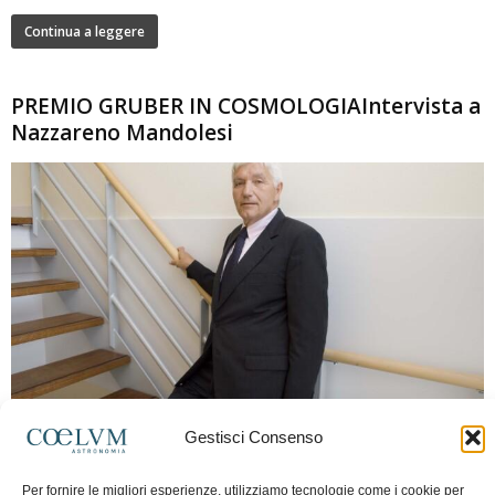
Continua a leggere
PREMIO GRUBER IN COSMOLOGIAIntervista a
Nazzareno Mandolesi
280
Gestisci Consenso
Frida Paolella
-
16 Giugno 2026
0
Intervista al professor Nazzareno Mandolesi, tra i protagonisti della cosmologia
Per fornire le migliori esperienze, utilizziamo tecnologie come i cookie per
spaziale europea e della missione Planck. Il dialogo ripercorre i principali