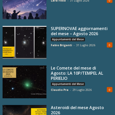
Lara Fossi
-
31 Luglio 2026
0
SUPERNOVAE aggiornamenti
del mese – Agosto 2026
Appuntamenti del Mese
Fabio Briganti
-
31 Luglio 2026
0
Le Comete del mese di
Agosto: LA 10P/TEMPEL AL
PERIELIO
Appuntamenti del Mese
Claudio Pra
-
29 Luglio 2026
0
Asteroidi del mese Agosto
2026