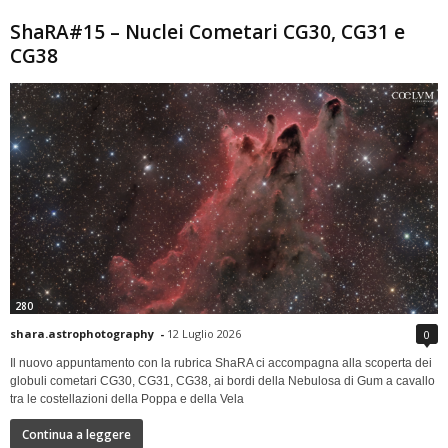
ShaRA#15 – Nuclei Cometari CG30, CG31 e
CG38
280
shara.astrophotography
-
12 Luglio 2026
0
Il nuovo appuntamento con la rubrica ShaRA ci accompagna alla scoperta dei
globuli cometari CG30, CG31, CG38, ai bordi della Nebulosa di Gum a cavallo
tra le costellazioni della Poppa e della Vela
Continua a leggere