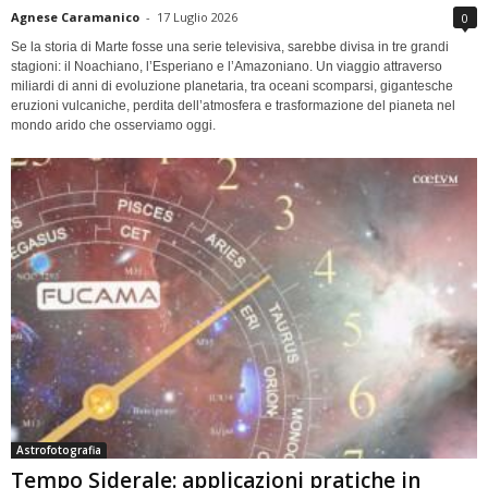
Agnese Caramanico
-
17 Luglio 2026
0
Se la storia di Marte fosse una serie televisiva, sarebbe divisa in tre grandi
stagioni: il Noachiano, l’Esperiano e l’Amazoniano. Un viaggio attraverso
miliardi di anni di evoluzione planetaria, tra oceani scomparsi, gigantesche
eruzioni vulcaniche, perdita dell’atmosfera e trasformazione del pianeta nel
mondo arido che osserviamo oggi.
Astrofotografia
Tempo Siderale: applicazioni pratiche in