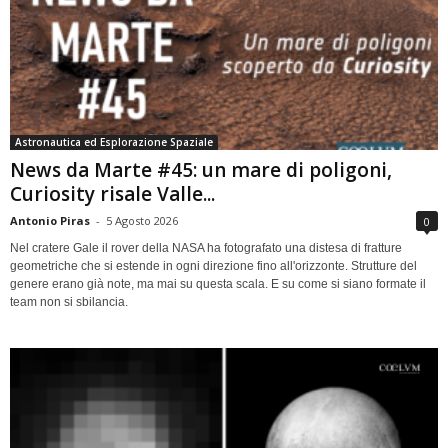
Astronautica ed Esplorazione Spaziale
News da Marte #45: un mare di poligoni,
Curiosity risale Valle...
Antonio Piras
-
5 Agosto 2026
0
Nel cratere Gale il rover della NASA ha fotografato una distesa di fratture
geometriche che si estende in ogni direzione fino all'orizzonte. Strutture del
genere erano già note, ma mai su questa scala. E su come si siano formate il
team non si sbilancia.