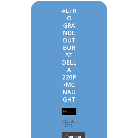
ALTR
O
GRA
NDE
OUT
BUR
ST
DELL
A
220P
/MC
NAU
GHT
7 Agosto
2026
Continua