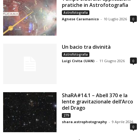
pratiche in Astrofotografia
Astrofotografia
Agnese Caramanico
-
10 Luglio 2026
0
Un bacio tra divinità
Astrofotografia
Luigi Civita (UAN)
-
11 Giugno 2026
0
ShaRA#14.1 – Abell 370 e la
lente gravitazionale dell’Arco
del Drago
279
shara.astrophotography
-
9 Aprile 2026
0