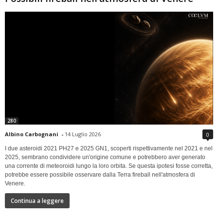
280
Albino Carbognani
-
14 Luglio 2026
0
I due asteroidi 2021 PH27 e 2025 GN1, scoperti rispettivamente nel 2021 e nel
2025, sembrano condividere un'origine comune e potrebbero aver generato
una corrente di meteoroidi lungo la loro orbita. Se questa ipotesi fosse corretta,
potrebbe essere possibile osservare dalla Terra fireball nell'atmosfera di
Venere.
Continua a leggere