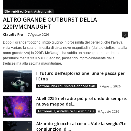
Effemeridi ed Eventi Astronomici
ALTRO GRANDE OUTBURST DELLA
220P/MCNAUGHT
Claudio Pra
-
7 Agosto 2026
0
Dopo il grande “botto” di inizio giugno in prossimità del perielio, che l’aveva
vista variare la sua luminosità di circa nove magnitudini (dalla diciottesima alla
nona grandezza) la 220P/ McNaught ha subìto un nuovo potente outburst
presumibilmente tra il 5 e il 6 agosto, passando improvvisamente dalla
tredicesima alla settima magnitudine.
Il futuro dell’esplorazione lunare passa per
l’Etna
Astronautica ed Esplorazione Spaziale
7 Agosto 2026
Abell 2255 nel radio più profondo di sempre:
nuova mappa del...
Astronomia, Astrofisica e Cosmologia
6 Agosto 2026
Alzando gli occhi al cielo – Vale la sveglia?Le
congiunzioni di...