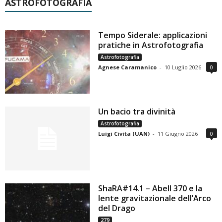
ASTROFOTOGRAFIA
Tempo Siderale: applicazioni
pratiche in Astrofotografia
Astrofotografia
Agnese Caramanico
-
10 Luglio 2026
0
Un bacio tra divinità
Astrofotografia
Luigi Civita (UAN)
-
11 Giugno 2026
0
ShaRA#14.1 – Abell 370 e la
lente gravitazionale dell’Arco
del Drago
279