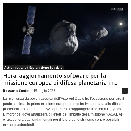
Astronautica ed Esplorazione Spaziale
Hera: aggiornamento software per la
missione europea di difesa planetaria in...
Rossana Conte
-
15 Luglio 2026
0
La ricorrenza da poco trascorsa dell’Asteroid Day offre l’occasione per fare il
punto su Hera, la prima missione europea dimostrativa dedicata alla difesa
planetaria. La sonda dell’ESA si prepara a raggiungere il sistema Didymos–
Dimorphos, dove analizzerà gli effetti dell’impatto della missione NASA DART
e raccoglierà dati fondamentali per il futuro delle strategie contro possibili
minacce asteroidali