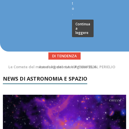
t
o
.
Continua
a
leggere
DI TENDENZA
Asteroidi del mese Agosto 2026
NEWS DI ASTRONOMIA E SPAZIO