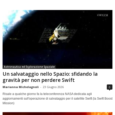
Astronautica ed Esplorazione Spaziale
Un salvataggio nello Spazio: sfidando la
gravità per non perdere Swift
Marianna Michelagnoli
-
23 Giugno 2026
0
Risale a qualche giorno fa la teleconferenza NASA dedicata agli
aggiornamenti sull'operazione di salvataggio per il satellite Swift (la Swift Boost
Mission)