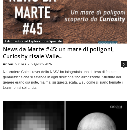
Astronautica ed Esplorazione Spaziale
News da Marte #45: un mare di poligoni,
Curiosity risale Valle...
Antonio Piras
-
5 Agosto 2026
0
Nel cratere Gale il rover della NASA ha fotografato una distesa di fratture
geometriche che si estende in ogni direzione fino all'orizzonte. Strutture del
genere erano già note, ma mai su questa scala. E su come si siano formate il
team non si sbilancia.