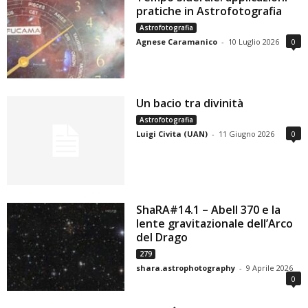
pratiche in Astrofotografia
Astrofotografia
Agnese Caramanico
-
10 Luglio 2026
0
Un bacio tra divinità
Astrofotografia
Luigi Civita (UAN)
-
11 Giugno 2026
0
ShaRA#14.1 – Abell 370 e la
lente gravitazionale dell’Arco
del Drago
279
shara.astrophotography
-
9 Aprile 2026
0