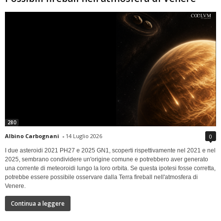
280
Albino Carbognani
-
14 Luglio 2026
0
I due asteroidi 2021 PH27 e 2025 GN1, scoperti rispettivamente nel 2021 e nel
2025, sembrano condividere un'origine comune e potrebbero aver generato
una corrente di meteoroidi lungo la loro orbita. Se questa ipotesi fosse corretta,
potrebbe essere possibile osservare dalla Terra fireball nell'atmosfera di
Venere.
Continua a leggere