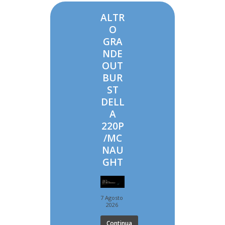
ALTR
O
GRA
NDE
OUT
BUR
ST
DELL
A
220P
/MC
NAU
GHT
7 Agosto
2026
Continua