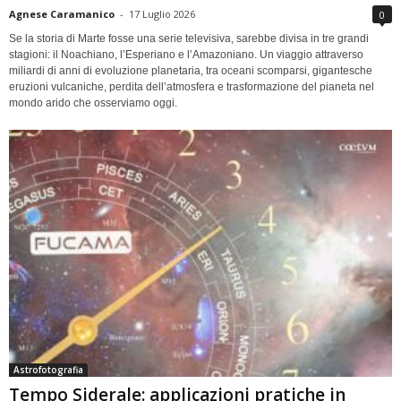
Agnese Caramanico
-
17 Luglio 2026
0
Se la storia di Marte fosse una serie televisiva, sarebbe divisa in tre grandi
stagioni: il Noachiano, l’Esperiano e l’Amazoniano. Un viaggio attraverso
miliardi di anni di evoluzione planetaria, tra oceani scomparsi, gigantesche
eruzioni vulcaniche, perdita dell’atmosfera e trasformazione del pianeta nel
mondo arido che osserviamo oggi.
Astrofotografia
Tempo Siderale: applicazioni pratiche in