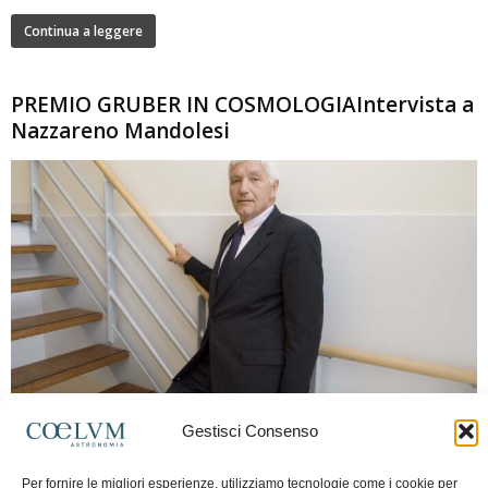
Continua a leggere
PREMIO GRUBER IN COSMOLOGIAIntervista a
Nazzareno Mandolesi
280
Gestisci Consenso
Frida Paolella
-
16 Giugno 2026
0
Intervista al professor Nazzareno Mandolesi, tra i protagonisti della cosmologia
Per fornire le migliori esperienze, utilizziamo tecnologie come i cookie per
spaziale europea e della missione Planck. Il dialogo ripercorre i principali