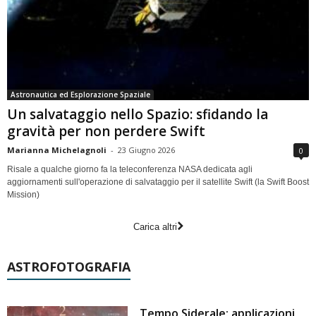
Astronautica ed Esplorazione Spaziale
Un salvataggio nello Spazio: sfidando la
gravità per non perdere Swift
Marianna Michelagnoli
-
23 Giugno 2026
0
Risale a qualche giorno fa la teleconferenza NASA dedicata agli
aggiornamenti sull'operazione di salvataggio per il satellite Swift (la Swift Boost
Mission)
Carica altri
ASTROFOTOGRAFIA
Tempo Siderale: applicazioni