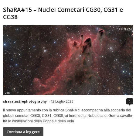
ShaRA#15 – Nuclei Cometari CG30, CG31 e
CG38
280
shara.astrophotography
-
12 Luglio 2026
0
Il nuovo appuntamento con la rubrica ShaRA ci accompagna alla scoperta dei
globuli cometari CG30, CG31, CG38, ai bordi della Nebulosa di Gum a cavallo
tra le costellazioni della Poppa e della Vela
Continua a leggere