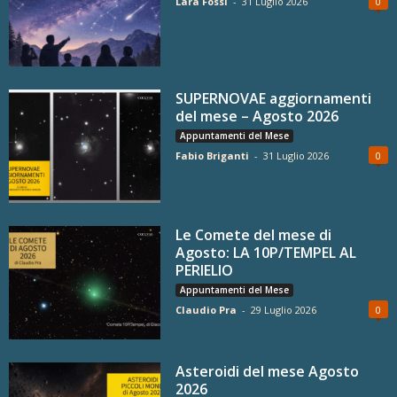
Lara Fossi
-
31 Luglio 2026
0
SUPERNOVAE aggiornamenti
del mese – Agosto 2026
Appuntamenti del Mese
Fabio Briganti
-
31 Luglio 2026
0
Le Comete del mese di
Agosto: LA 10P/TEMPEL AL
PERIELIO
Appuntamenti del Mese
Claudio Pra
-
29 Luglio 2026
0
Asteroidi del mese Agosto
2026