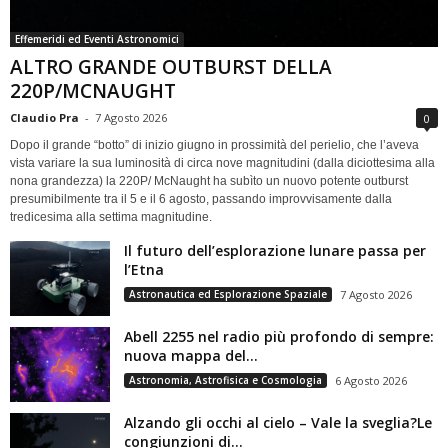
Effemeridi ed Eventi Astronomici
ALTRO GRANDE OUTBURST DELLA
220P/MCNAUGHT
Claudio Pra
-
7 Agosto 2026
0
Dopo il grande “botto” di inizio giugno in prossimità del perielio, che l’aveva
vista variare la sua luminosità di circa nove magnitudini (dalla diciottesima alla
nona grandezza) la 220P/ McNaught ha subìto un nuovo potente outburst
presumibilmente tra il 5 e il 6 agosto, passando improvvisamente dalla
tredicesima alla settima magnitudine.
Il futuro dell’esplorazione lunare passa per
l’Etna
Astronautica ed Esplorazione Spaziale
7 Agosto 2026
Abell 2255 nel radio più profondo di sempre:
nuova mappa del...
Astronomia, Astrofisica e Cosmologia
6 Agosto 2026
Alzando gli occhi al cielo – Vale la sveglia?Le
congiunzioni di...