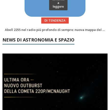
a
leggere
DI TENDENZA
Alzando gli occhi al cielo – Vale la sveglia?Le congiunzioni di agosto 2026
News da Marte #45: un mare di poligoni, Curiosity risale Valle Grande
NEWS DI ASTRONOMIA E SPAZIO