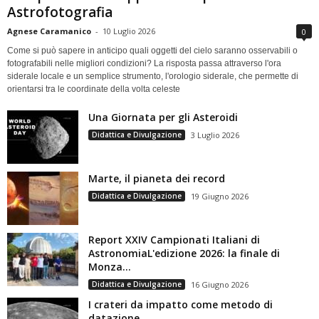
Astrofotografia
Agnese Caramanico
-
10 Luglio 2026
0
Come si può sapere in anticipo quali oggetti del cielo saranno osservabili o
fotografabili nelle migliori condizioni? La risposta passa attraverso l'ora
siderale locale e un semplice strumento, l'orologio siderale, che permette di
orientarsi tra le coordinate della volta celeste
Una Giornata per gli Asteroidi
Didattica e Divulgazione
3 Luglio 2026
Marte, il pianeta dei record
Didattica e Divulgazione
19 Giugno 2026
Report XXIV Campionati Italiani di
AstronomiaL'edizione 2026: la finale di
Monza...
Didattica e Divulgazione
16 Giugno 2026
I crateri da impatto come metodo di
datazione