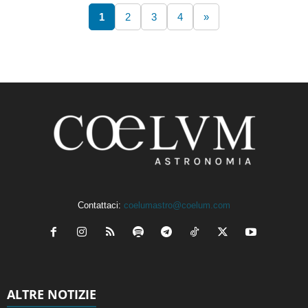
1
2
3
4
»
Contattaci:
coelumastro@coelum.com
ALTRE NOTIZIE