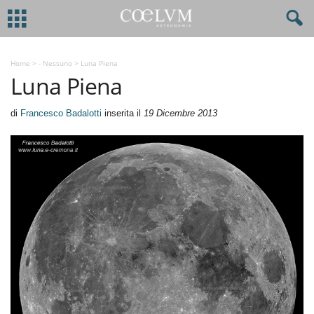
Home
>
- Nessuno
>
Luna Piena
Luna Piena
di
Francesco Badalotti
inserita il
19 Dicembre 2013