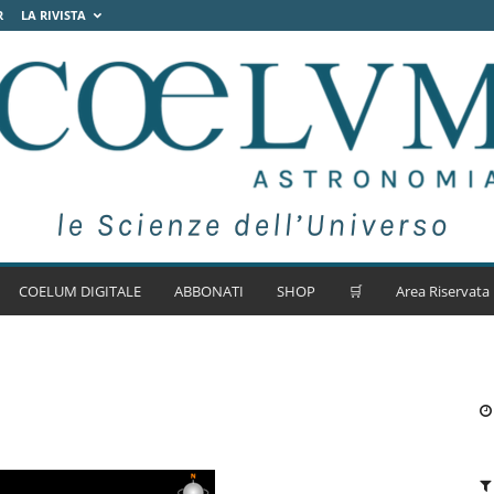
R
LA RIVISTA
COELUM DIGITALE
ABBONATI
SHOP
🛒
Area Riservata