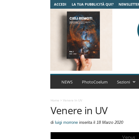
ACCEDI
LA TUA PUBBLICITÀ QUI?
NEWSLETTE
C
o
NEWS
PhotoCoelum
Sezioni
e
l
u
Home
>
Venere In UV
Venere in UV
m
A
s
di
luigi morrone
inserita il
18 Marzo 2020
t
r
o