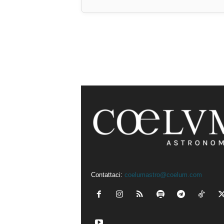
Contattaci:
coelumastro@coelum.com