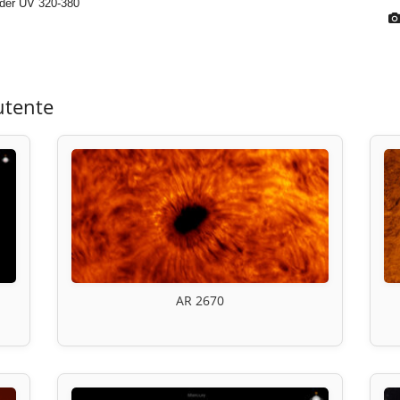
ader UV 320-380
utente
AR 2670