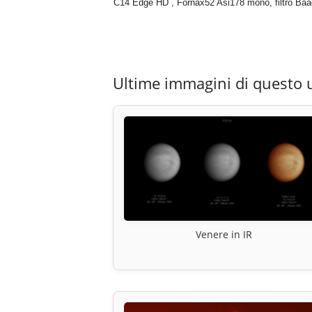
C14 Edge HD , Fornax52 Asi178 mono, filtro Ba
Ultime immagini di questo 
Venere in IR