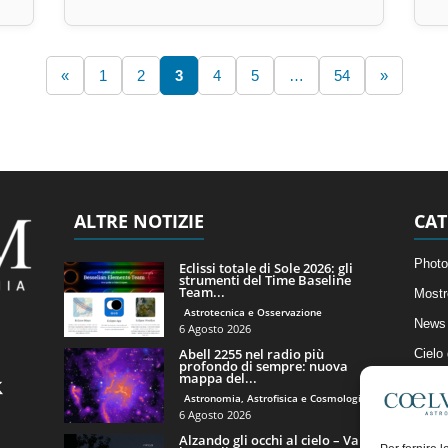
«
1
2
3
4
5
…
54
»
ALTRE NOTIZIE
CAT
Photo
Eclissi totale di Sole 2026: gli
strumenti del Time Baseline
Team...
Mostr
Astrotecnica e Osservazione
News 
6 Agosto 2026
Abell 2255 nel radio più
Cielo
profondo di sempre: nuova
mappa del...
Astro
Astronomia, Astrofisica e Cosmologia
Artico
6 Agosto 2026
Alzando gli occhi al cielo – Vale
Il Bl