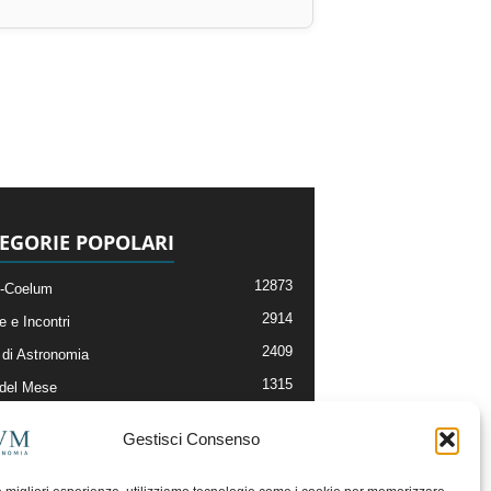
EGORIE POPOLARI
12873
-Coelum
2914
e e Incontri
2409
di Astronomia
1315
 del Mese
365
nomia, Astrofisica e Cosmologia
Gestisci Consenso
268
li e Risorse On-Line
192
og della Redazione