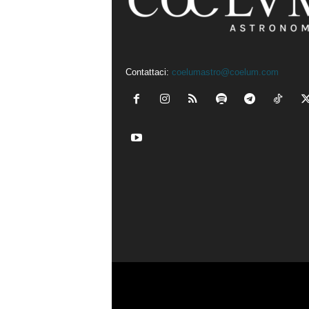
Contattaci:
coelumastro@coelum.com