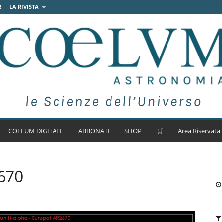
R
LA RIVISTA
COELUM DIGITALE
ABBONATI
SHOP
🛒
Area Riservata
670