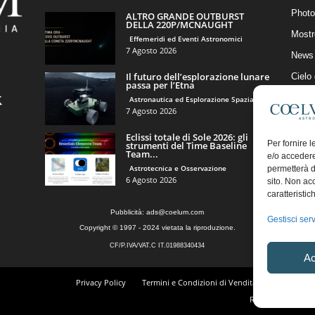
Photo
ALTRO GRANDE OUTBURST
DELLA 220P/MCNAUGHT
Mostr
Effemeridi ed Eventi Astronomici
7 Agosto 2026
News 
Il futuro dell’esplorazione lunare
Cielo
passa per l’Etna
Astro
Astronautica ed Esplorazione Spaziale
7 Agosto 2026
Artico
Eclissi totale di Sole 2026: gli
Il Bl
Per fornire 
strumenti del Time Baseline
Team...
e/o accedere
Astrotecnica e Osservazione
permetterà d
6 Agosto 2026
sito. Non ac
caratteristic
Pubblicità:
ads@coelum.com
Gestisci serv
Copyright © 1997 - 2024 vietata la riproduzione.
CF/P.IVA/VAT.C IT.01988340434
Ac
Privacy Policy
Termini e Condizioni di Vendita
Diritto di r
Regolamento Comm