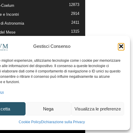
12873
-Coelum
2914
e e Incontri
2411
di Astronomia
1315
 del Mese
365
nomia, Astrofisica e Cosmologia
Gestisci Consenso
268
li e Risorse On-Line
192
og della Redazione
le migliori esperienze, utilizziamo tecnologie come i cookie per memorizzare
 alle informazioni del dispositivo. Il consenso a queste tecnologie ci
i elaborare dati come il comportamento di navigazione o ID unici su questo
consentire o ritirare il consenso può influire negativamente su alcune
he e funzioni.
izi
cetta
Nega
Visualizza le preferenze
ecesso
Regolamento uso sezione PhotoCoelum
Cookie Policy
Dichiarazione sulla Privacy
unity e Aree di Discussione
Cookie Policy (UE)