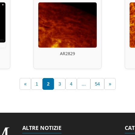
AR2829
«
1
2
3
4
…
54
»
ALTRE NOTIZIE
CAT