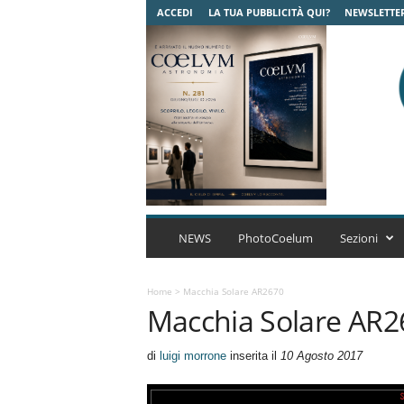
ACCEDI
LA TUA PUBBLICITÀ QUI?
NEWSLETTE
C
o
NEWS
PhotoCoelum
Sezioni
e
l
u
Home
>
Macchia Solare AR2670
Macchia Solare AR2
m
A
s
di
luigi morrone
inserita il
10 Agosto 2017
t
r
o