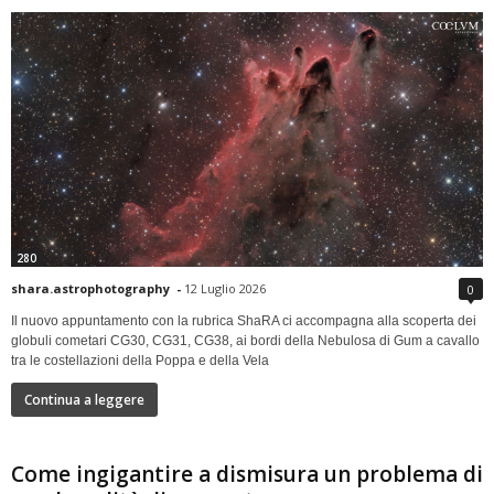
280
shara.astrophotography
-
12 Luglio 2026
0
Il nuovo appuntamento con la rubrica ShaRA ci accompagna alla scoperta dei
globuli cometari CG30, CG31, CG38, ai bordi della Nebulosa di Gum a cavallo
tra le costellazioni della Poppa e della Vela
Continua a leggere
Come ingigantire a dismisura un problema di