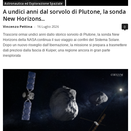
Astronautica ed Esplorazione Spaziale
A undici anni dal sorvolo di Plutone, la sonda
New Horizons...
Vincenzo Pettina
-
16 Luglio 2026
0
Trascorsi ormai undici anni dallo storico sorvolo di Plutone, la sonda New
Horizons della NASA continua il suo viaggio ai confini del Sistema Solare.
Dopo un nuovo risveglio dall’ibernazione, la missione si prepara a trasmettere
dati preziosi dalla fascia di Kuiper, una regione ancora in gran parte
inesplorata