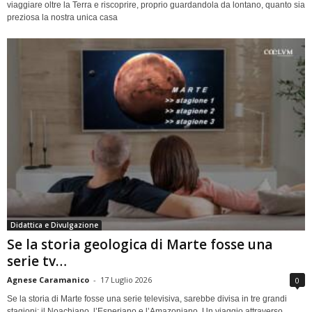
viaggiare oltre la Terra e riscoprire, proprio guardandola da lontano, quanto sia
preziosa la nostra unica casa
Didattica e Divulgazione
Se la storia geologica di Marte fosse una
serie tv…
Agnese Caramanico
-
17 Luglio 2026
0
Se la storia di Marte fosse una serie televisiva, sarebbe divisa in tre grandi
stagioni: il Noachiano, l’Esperiano e l’Amazoniano. Un viaggio attraverso