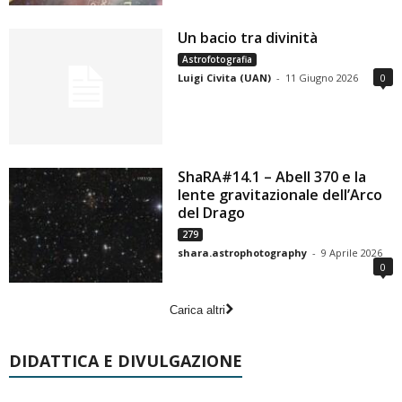
Un bacio tra divinità
Astrofotografia
Luigi Civita (UAN)
-
11 Giugno 2026
0
ShaRA#14.1 – Abell 370 e la
lente gravitazionale dell’Arco
del Drago
279
shara.astrophotography
-
9 Aprile 2026
0
Carica altri
DIDATTICA E DIVULGAZIONE