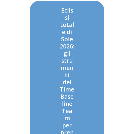
Eclis
si
total
e di
Sole
2026:
gli
stru
men
ti
del
Time
Base
line
Tea
m
per
prep