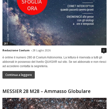
281
Redazione Coelum
-
28 Luglio 2026
0
è online il numero 280 di Coelum Astronomia. La lettura è riservata a tutti gli
abbonati in possesso del livello QUASAR sul sito. Se sei abbonato e non riesci
ad accedere contatta la segreteria.
Continua a leggere
MESSIER 28 M28 – Ammasso Globulare