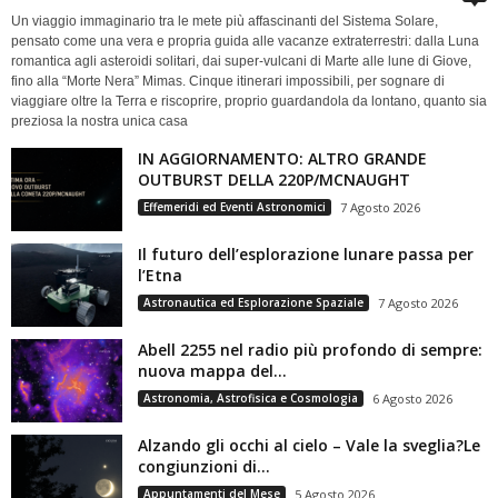
Un viaggio immaginario tra le mete più affascinanti del Sistema Solare,
pensato come una vera e propria guida alle vacanze extraterrestri: dalla Luna
romantica agli asteroidi solitari, dai super-vulcani di Marte alle lune di Giove,
fino alla “Morte Nera” Mimas. Cinque itinerari impossibili, per sognare di
viaggiare oltre la Terra e riscoprire, proprio guardandola da lontano, quanto sia
preziosa la nostra unica casa
IN AGGIORNAMENTO: ALTRO GRANDE
OUTBURST DELLA 220P/MCNAUGHT
Effemeridi ed Eventi Astronomici
7 Agosto 2026
Il futuro dell’esplorazione lunare passa per
l’Etna
Astronautica ed Esplorazione Spaziale
7 Agosto 2026
Abell 2255 nel radio più profondo di sempre:
nuova mappa del...
Astronomia, Astrofisica e Cosmologia
6 Agosto 2026
Alzando gli occhi al cielo – Vale la sveglia?Le
congiunzioni di...
Appuntamenti del Mese
5 Agosto 2026