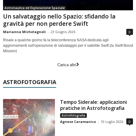
Astronautica ed Esplorazione Spaziale
Un salvataggio nello Spazio: sfidando la
gravità per non perdere Swift
Marianna Michelagnoli
-
23 Giugno 2026
0
Risale a qualche giorno fa la teleconferenza NASA dedicata agli
aggiornamenti sull'operazione di salvataggio per il satellite Swift (la Swift Boost
Mission)
Carica altri
ASTROFOTOGRAFIA
Tempo Siderale: applicazioni
pratiche in Astrofotografia
Astrofotografia
Agnese Caramanico
-
10 Luglio 2026
0