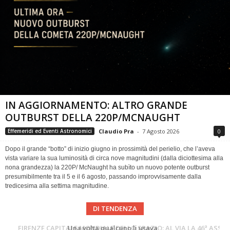
IN AGGIORNAMENTO: ALTRO GRANDE
OUTBURST DELLA 220P/MCNAUGHT
Claudio Pra
-
7 Agosto 2026
0
Effemeridi ed Eventi Astronomici
Dopo il grande “botto” di inizio giugno in prossimità del perielio, che l’aveva
vista variare la sua luminosità di circa nove magnitudini (dalla diciottesima alla
nona grandezza) la 220P/ McNaught ha subìto un nuovo potente outburst
presumibilmente tra il 5 e il 6 agosto, passando improvvisamente dalla
tredicesima alla settima magnitudine.
DI TENDENZA
Cielo del Mese di Agosto 2026
FIRENZE CAPITALE MONDIALE DELLO SPAZIO: AL VIA LA 46ª ASSEMBLEA SCIENTIFICA DEL COSPAR