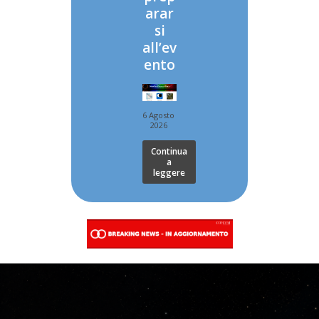
arar
si
all’ev
ento
6 Agosto
2026
Continua
a
leggere