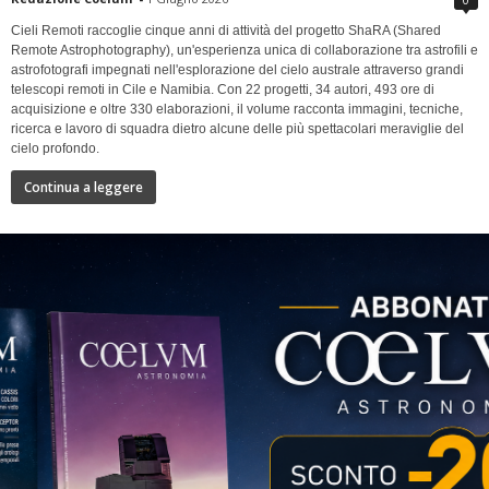
Cieli Remoti raccoglie cinque anni di attività del progetto ShaRA (Shared
Remote Astrophotography), un'esperienza unica di collaborazione tra astrofili e
astrofotografi impegnati nell'esplorazione del cielo australe attraverso grandi
telescopi remoti in Cile e Namibia. Con 22 progetti, 34 autori, 493 ore di
acquisizione e oltre 330 elaborazioni, il volume racconta immagini, tecniche,
ricerca e lavoro di squadra dietro alcune delle più spettacolari meraviglie del
cielo profondo.
Continua a leggere