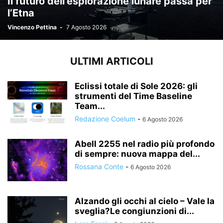
Il futuro dell’esplorazione lunare passa per
l’Etna
Vincenzo Pettina
-
7 Agosto 2026
ULTIMI ARTICOLI
Eclissi totale di Sole 2026: gli
strumenti del Time Baseline
Team...
Redazione Coelum
-
6 Agosto 2026
Abell 2255 nel radio più profondo
di sempre: nuova mappa del...
Rossana Conte
-
6 Agosto 2026
Alzando gli occhi al cielo – Vale la
sveglia?Le congiunzioni di...