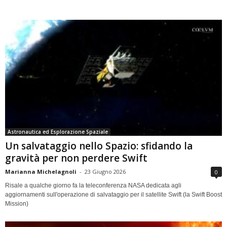
Astronautica ed Esplorazione Spaziale
Un salvataggio nello Spazio: sfidando la
gravità per non perdere Swift
Marianna Michelagnoli
-
23 Giugno 2026
0
Risale a qualche giorno fa la teleconferenza NASA dedicata agli
aggiornamenti sull'operazione di salvataggio per il satellite Swift (la Swift Boost
Mission)