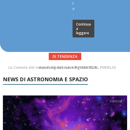
t
o
.
Continua
a
leggere
DI TENDENZA
Asteroidi del mese Agosto 2026
NEWS DI ASTRONOMIA E SPAZIO