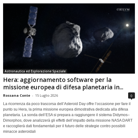
Astronautica ed Esplorazione Spaziale
Hera: aggiornamento software per la
missione europea di difesa planetaria in...
Rossana Conte
-
15 Luglio 2026
0
La ricorrenza da poco trascorsa dell’Asteroid Day offre l’occasione per fare il
punto su Hera, la prima missione europea dimostrativa dedicata alla difesa
planetaria. La sonda dell’ESA si prepara a raggiungere il sistema Didymos–
Dimorphos, dove analizzerà gli effetti dell’impatto della missione NASA DART
e raccoglierà dati fondamentali per il futuro delle strategie contro possibili
minacce asteroidali