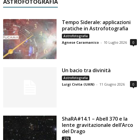
ASTROFOTOGRAFIA
Tempo Siderale: applicazioni
pratiche in Astrofotografia
Astrofotografia
Agnese Caramanico
-
10 Luglio 2026
0
Un bacio tra divinità
Astrofotografia
Luigi Civita (UAN)
-
11 Giugno 2026
0
ShaRA#14.1 – Abell 370 e la
lente gravitazionale dell’Arco
del Drago
279