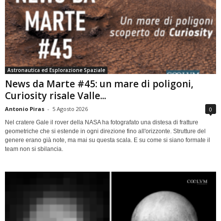
Astronautica ed Esplorazione Spaziale
News da Marte #45: un mare di poligoni,
Curiosity risale Valle...
Antonio Piras
-
5 Agosto 2026
0
Nel cratere Gale il rover della NASA ha fotografato una distesa di fratture
geometriche che si estende in ogni direzione fino all'orizzonte. Strutture del
genere erano già note, ma mai su questa scala. E su come si siano formate il
team non si sbilancia.