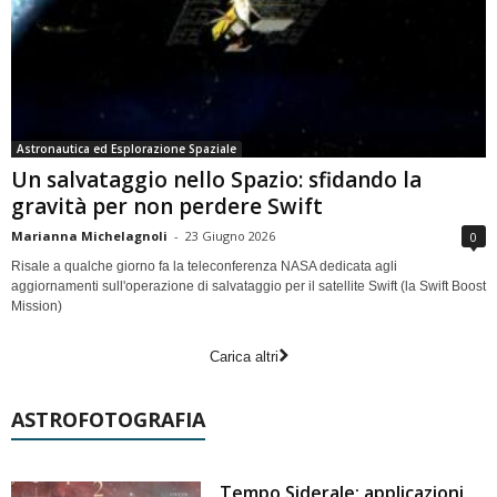
Astronautica ed Esplorazione Spaziale
Un salvataggio nello Spazio: sfidando la
gravità per non perdere Swift
Marianna Michelagnoli
-
23 Giugno 2026
0
Risale a qualche giorno fa la teleconferenza NASA dedicata agli
aggiornamenti sull'operazione di salvataggio per il satellite Swift (la Swift Boost
Mission)
Carica altri
ASTROFOTOGRAFIA
Tempo Siderale: applicazioni