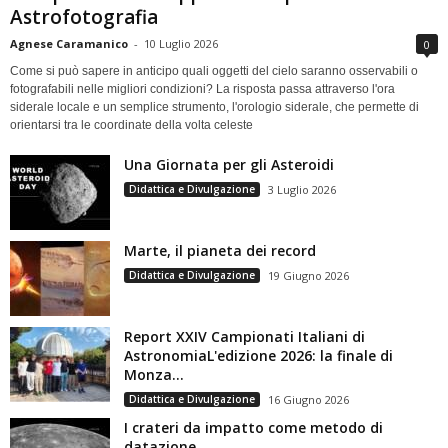
Astrofotografia
Agnese Caramanico
-
10 Luglio 2026
0
Come si può sapere in anticipo quali oggetti del cielo saranno osservabili o
fotografabili nelle migliori condizioni? La risposta passa attraverso l'ora
siderale locale e un semplice strumento, l'orologio siderale, che permette di
orientarsi tra le coordinate della volta celeste
Una Giornata per gli Asteroidi
Didattica e Divulgazione
3 Luglio 2026
Marte, il pianeta dei record
Didattica e Divulgazione
19 Giugno 2026
Report XXIV Campionati Italiani di
AstronomiaL'edizione 2026: la finale di
Monza...
Didattica e Divulgazione
16 Giugno 2026
I crateri da impatto come metodo di
datazione