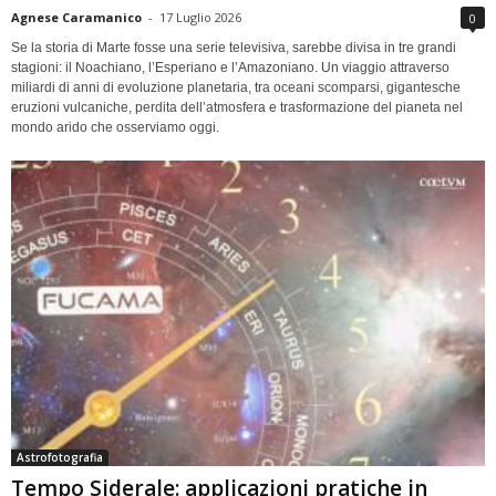
Agnese Caramanico
-
17 Luglio 2026
0
Se la storia di Marte fosse una serie televisiva, sarebbe divisa in tre grandi
stagioni: il Noachiano, l’Esperiano e l’Amazoniano. Un viaggio attraverso
miliardi di anni di evoluzione planetaria, tra oceani scomparsi, gigantesche
eruzioni vulcaniche, perdita dell’atmosfera e trasformazione del pianeta nel
mondo arido che osserviamo oggi.
Astrofotografia
Tempo Siderale: applicazioni pratiche in