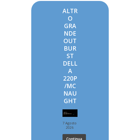
ALTR
O
GRA
NDE
OUT
BUR
ST
DELL
A
220P
/MC
NAU
GHT
7 Agosto
2026
Continua