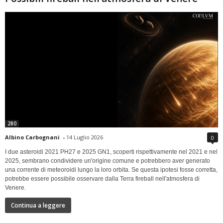
280
Albino Carbognani
-
14 Luglio 2026
0
I due asteroidi 2021 PH27 e 2025 GN1, scoperti rispettivamente nel 2021 e nel
2025, sembrano condividere un'origine comune e potrebbero aver generato
una corrente di meteoroidi lungo la loro orbita. Se questa ipotesi fosse corretta,
potrebbe essere possibile osservare dalla Terra fireball nell'atmosfera di
Venere.
Continua a leggere