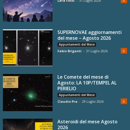
Lara Fossi
-
31 Luglio 2026
0
SUPERNOVAE aggiornamenti
del mese – Agosto 2026
Appuntamenti del Mese
Fabio Briganti
-
31 Luglio 2026
0
Le Comete del mese di
Agosto: LA 10P/TEMPEL AL
PERIELIO
Appuntamenti del Mese
Claudio Pra
-
29 Luglio 2026
0
Asteroidi del mese Agosto
2026