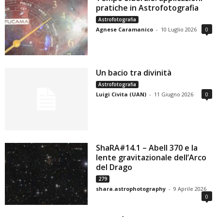
pratiche in Astrofotografia
Astrofotografia
Agnese Caramanico
-
10 Luglio 2026
0
Un bacio tra divinità
Astrofotografia
Luigi Civita (UAN)
-
11 Giugno 2026
0
ShaRA#14.1 – Abell 370 e la
lente gravitazionale dell’Arco
del Drago
279
shara.astrophotography
-
9 Aprile 2026
0