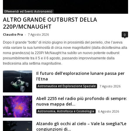
Effemeridi ed Eventi Astronomici
ALTRO GRANDE OUTBURST DELLA
220P/MCNAUGHT
Claudio Pra
-
7 Agosto 2026
0
Dopo il grande “botto” di inizio giugno in prossimità del perielio, che l’aveva
vista variare la sua luminosità di circa nove magnitudini (dalla diciottesima alla
nona grandezza) la 220P/ McNaught ha subìto un nuovo potente outburst
presumibilmente tra il 5 e il 6 agosto, passando improvvisamente dalla
tredicesima alla settima magnitudine.
Il futuro dell’esplorazione lunare passa per
l’Etna
Astronautica ed Esplorazione Spaziale
7 Agosto 2026
Abell 2255 nel radio più profondo di sempre:
nuova mappa del...
Astronomia, Astrofisica e Cosmologia
6 Agosto 2026
Alzando gli occhi al cielo – Vale la sveglia?Le
congiunzioni di...