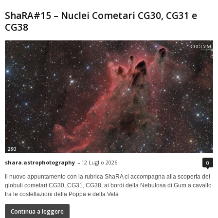
ShaRA#15 – Nuclei Cometari CG30, CG31 e
CG38
280
shara.astrophotography
-
12 Luglio 2026
0
Il nuovo appuntamento con la rubrica ShaRA ci accompagna alla scoperta dei
globuli cometari CG30, CG31, CG38, ai bordi della Nebulosa di Gum a cavallo
tra le costellazioni della Poppa e della Vela
Continua a leggere