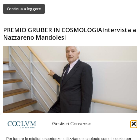
Continua a leggere
PREMIO GRUBER IN COSMOLOGIAIntervista a
Nazzareno Mandolesi
280
Gestisci Consenso
Frida Paolella
-
16 Giugno 2026
0
Intervista al professor Nazzareno Mandolesi, tra i protagonisti della cosmologia
Per fornire le migliori esperienze, utilizziamo tecnologie come i cookie per
spaziale europea e della missione Planck. Il dialogo ripercorre i principali