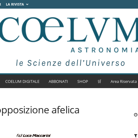
R
LA RIVISTA
COELUM DIGITALE
ABBONATI
SHOP
🛒
Area Riservata
opposizione afelica