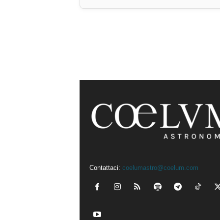
Contattaci:
coelumastro@coelum.com