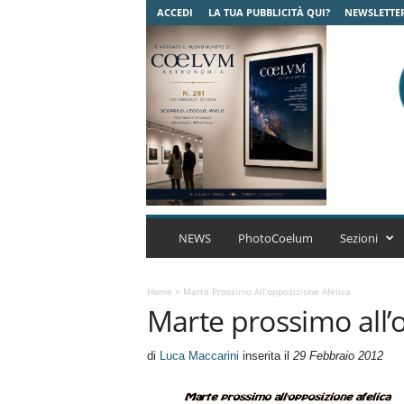
ACCEDI
LA TUA PUBBLICITÀ QUI?
NEWSLETTE
C
o
NEWS
PhotoCoelum
Sezioni
e
l
u
Home
>
Marte Prossimo All’opposizione Afelica
Marte prossimo all’
m
A
s
di
Luca Maccarini
inserita il
29 Febbraio 2012
t
r
o