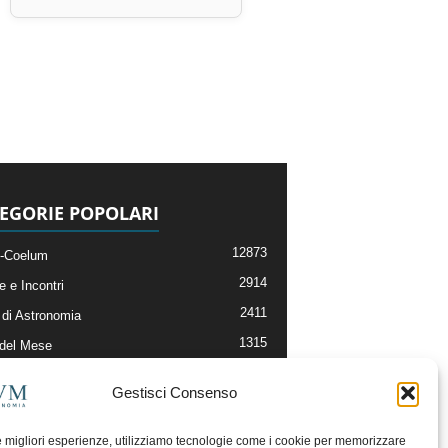
EGORIE POPOLARI
12873
-Coelum
2914
e e Incontri
2411
di Astronomia
1315
 del Mese
365
nomia, Astrofisica e Cosmologia
Gestisci Consenso
268
li e Risorse On-Line
192
og della Redazione
le migliori esperienze, utilizziamo tecnologie come i cookie per memorizzare