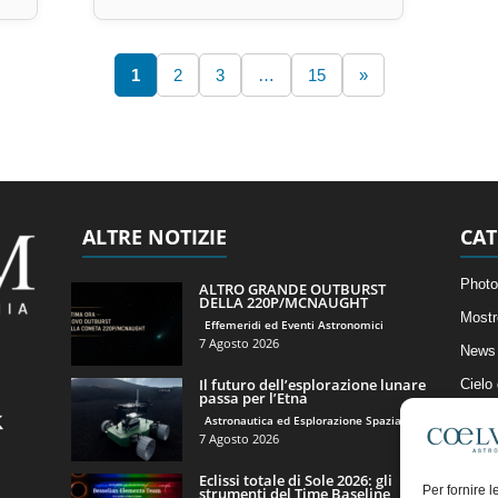
1
2
3
…
15
»
ALTRE NOTIZIE
CAT
Photo
ALTRO GRANDE OUTBURST
DELLA 220P/MCNAUGHT
Mostr
Effemeridi ed Eventi Astronomici
7 Agosto 2026
News 
Il futuro dell’esplorazione lunare
Cielo
passa per l’Etna
Astro
Astronautica ed Esplorazione Spaziale
7 Agosto 2026
Artico
Eclissi totale di Sole 2026: gli
Il Bl
Per fornire 
strumenti del Time Baseline