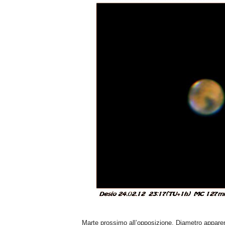
n
o
m
i
a
Marte prossimo all’opposizione. Diametro apparente