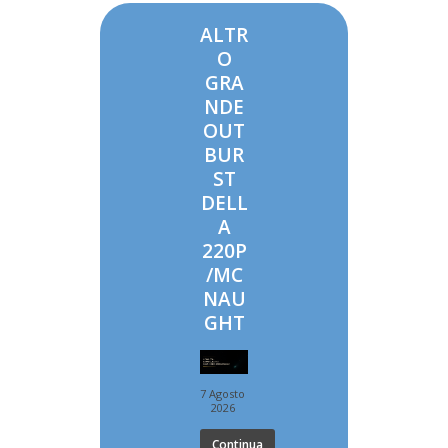
ALTR
O
GRA
NDE
OUT
BUR
ST
DELL
A
220P
/MC
NAU
GHT
7 Agosto
2026
Continua