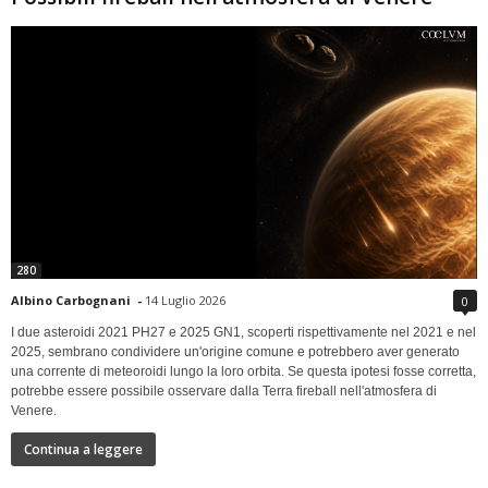
280
Albino Carbognani
-
14 Luglio 2026
0
I due asteroidi 2021 PH27 e 2025 GN1, scoperti rispettivamente nel 2021 e nel
2025, sembrano condividere un'origine comune e potrebbero aver generato
una corrente di meteoroidi lungo la loro orbita. Se questa ipotesi fosse corretta,
potrebbe essere possibile osservare dalla Terra fireball nell'atmosfera di
Venere.
Continua a leggere