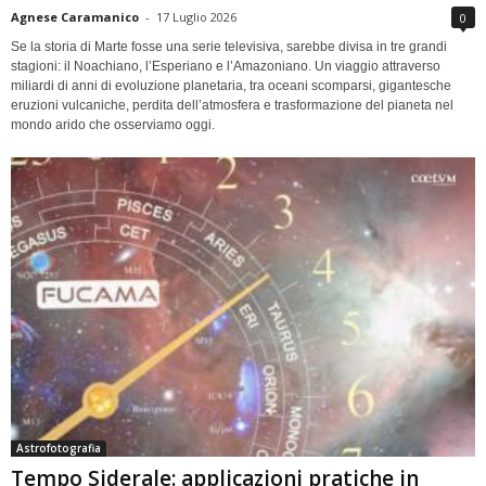
Agnese Caramanico
-
17 Luglio 2026
0
Se la storia di Marte fosse una serie televisiva, sarebbe divisa in tre grandi
stagioni: il Noachiano, l’Esperiano e l’Amazoniano. Un viaggio attraverso
miliardi di anni di evoluzione planetaria, tra oceani scomparsi, gigantesche
eruzioni vulcaniche, perdita dell’atmosfera e trasformazione del pianeta nel
mondo arido che osserviamo oggi.
Astrofotografia
Tempo Siderale: applicazioni pratiche in