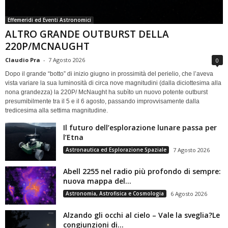
Effemeridi ed Eventi Astronomici
ALTRO GRANDE OUTBURST DELLA
220P/MCNAUGHT
Claudio Pra
-
7 Agosto 2026
0
Dopo il grande “botto” di inizio giugno in prossimità del perielio, che l’aveva
vista variare la sua luminosità di circa nove magnitudini (dalla diciottesima alla
nona grandezza) la 220P/ McNaught ha subìto un nuovo potente outburst
presumibilmente tra il 5 e il 6 agosto, passando improvvisamente dalla
tredicesima alla settima magnitudine.
Il futuro dell’esplorazione lunare passa per
l’Etna
Astronautica ed Esplorazione Spaziale
7 Agosto 2026
Abell 2255 nel radio più profondo di sempre:
nuova mappa del...
Astronomia, Astrofisica e Cosmologia
6 Agosto 2026
Alzando gli occhi al cielo – Vale la sveglia?Le
congiunzioni di...