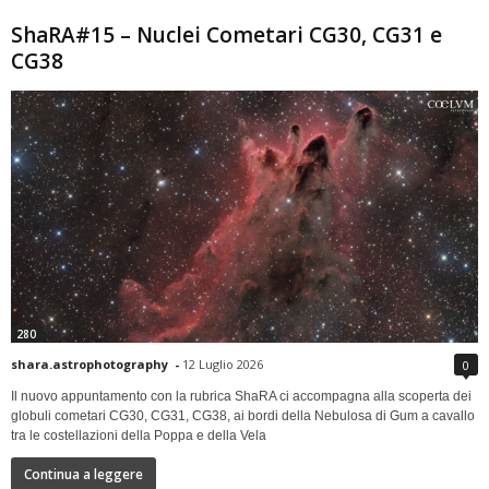
ShaRA#15 – Nuclei Cometari CG30, CG31 e
CG38
280
shara.astrophotography
-
12 Luglio 2026
0
Il nuovo appuntamento con la rubrica ShaRA ci accompagna alla scoperta dei
globuli cometari CG30, CG31, CG38, ai bordi della Nebulosa di Gum a cavallo
tra le costellazioni della Poppa e della Vela
Continua a leggere