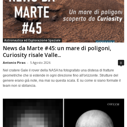
Astronautica ed Esplorazione Spaziale
News da Marte #45: un mare di poligoni,
Curiosity risale Valle...
Antonio Piras
-
5 Agosto 2026
0
Nel cratere Gale il rover della NASA ha fotografato una distesa di fratture
geometriche che si estende in ogni direzione fino all'orizzonte. Strutture del
genere erano già note, ma mai su questa scala. E su come si siano formate il
team non si sbilancia.