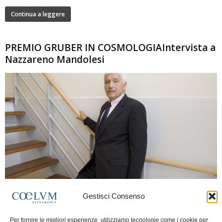
Continua a leggere
PREMIO GRUBER IN COSMOLOGIAIntervista a
Nazzareno Mandolesi
280
Gestisci Consenso
Frida Paolella
-
16 Giugno 2026
0
Intervista al professor Nazzareno Mandolesi, tra i protagonisti della cosmologia
Per fornire le migliori esperienze, utilizziamo tecnologie come i cookie per
spaziale europea e della missione Planck. Il dialogo ripercorre i principali