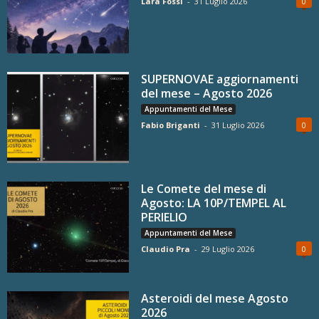
Lara Fossi
-
31 Luglio 2026
0
SUPERNOVAE aggiornamenti
del mese – Agosto 2026
Appuntamenti del Mese
Fabio Briganti
-
31 Luglio 2026
0
Le Comete del mese di
Agosto: LA 10P/TEMPEL AL
PERIELIO
Appuntamenti del Mese
Claudio Pra
-
29 Luglio 2026
0
Asteroidi del mese Agosto
2026