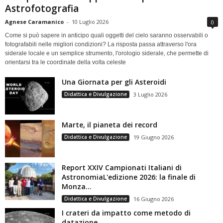
Astrofotografia
Agnese Caramanico
-
10 Luglio 2026
0
Come si può sapere in anticipo quali oggetti del cielo saranno osservabili o
fotografabili nelle migliori condizioni? La risposta passa attraverso l'ora
siderale locale e un semplice strumento, l'orologio siderale, che permette di
orientarsi tra le coordinate della volta celeste
Una Giornata per gli Asteroidi
Didattica e Divulgazione
3 Luglio 2026
Marte, il pianeta dei record
Didattica e Divulgazione
19 Giugno 2026
Report XXIV Campionati Italiani di
AstronomiaL'edizione 2026: la finale di
Monza...
Didattica e Divulgazione
16 Giugno 2026
I crateri da impatto come metodo di
datazione