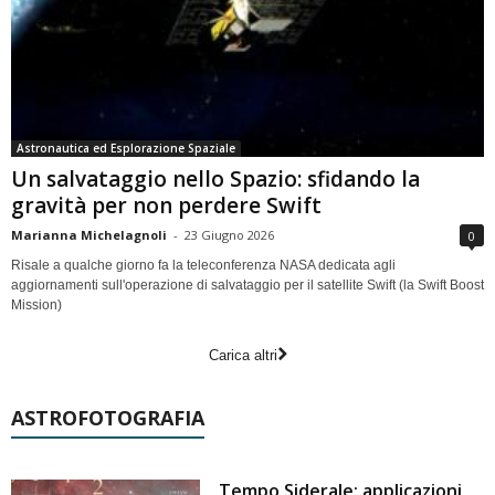
Astronautica ed Esplorazione Spaziale
Un salvataggio nello Spazio: sfidando la
gravità per non perdere Swift
Marianna Michelagnoli
-
23 Giugno 2026
0
Risale a qualche giorno fa la teleconferenza NASA dedicata agli
aggiornamenti sull'operazione di salvataggio per il satellite Swift (la Swift Boost
Mission)
Carica altri
ASTROFOTOGRAFIA
Tempo Siderale: applicazioni