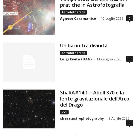
pratiche in Astrofotografia
Astrofotografia
Agnese Caramanico
-
10 Luglio 2026
0
Un bacio tra divinità
Astrofotografia
Luigi Civita (UAN)
-
11 Giugno 2026
0
ShaRA#14.1 – Abell 370 e la
lente gravitazionale dell’Arco
del Drago
279
shara.astrophotography
-
9 Aprile 2026
0